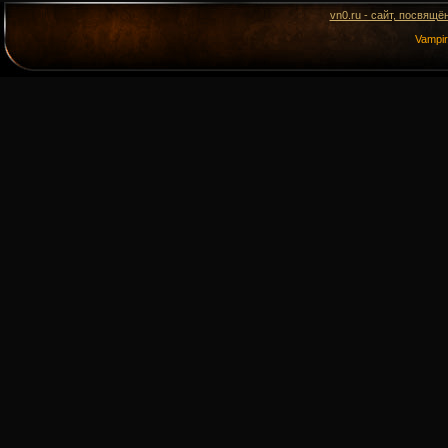
vn0.ru - сайт, посвящё
Vampi