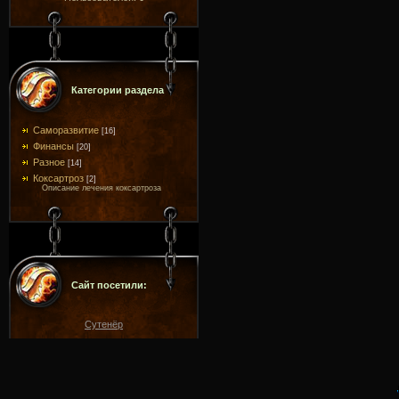
Категории раздела
Саморазвитие
[16]
Финансы
[20]
Разное
[14]
Коксартроз
[2]
Описание лечения коксартроза
Сайт посетили:
Сутенёр