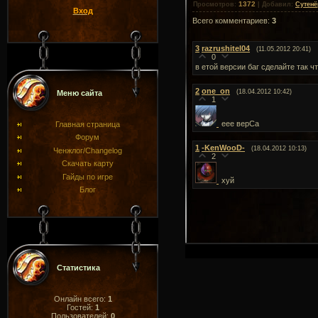
1372
Просмотров
:
|
Добавил
:
Сутенё
Вход
Всего комментариев
:
3
3
razrushitel04
(11.05.2012 20:41)
0
в етой версии баг сделайте так ч
2
one_on
(18.04.2012 10:42)
Меню сайта
1
еее верСа
Главная страница
Форум
1
-KenWooD-
(18.04.2012 10:13)
Ченжлог/Changelog
2
Скачать карту
Гайды по игре
хуй
Блог
Статистика
Онлайн всего:
1
Гостей:
1
Пользователей:
0