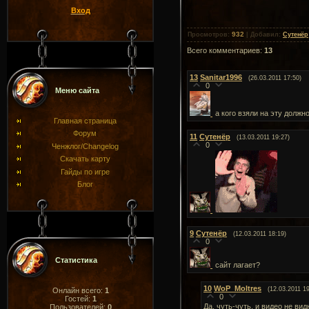
Вход
932
Просмотров
:
|
Добавил
:
Сутенёр
Всего комментариев
:
13
13
Sanitar1996
(26.03.2011 17:50)
0
Меню сайта
а кого взяли на эту должн
Главная страница
Форум
11
Сутенёр
(13.03.2011 19:27)
0
Ченжлог/Changelog
Скачать карту
Гайды по игре
Блог
9
Сутенёр
(12.03.2011 18:19)
0
Статистика
сайт лагает?
10
WoP_Moltres
(12.03.2011 19
Онлайн всего:
1
0
Гостей:
1
Да, чуть-чуть, и видео не ви
Пользователей:
0