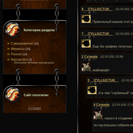
8
__I7YLLIUCTUK__
(12.03.2011 1
0
Прикольный канала этот ju
Категории раздела
7
__I7YLLIUCTUK__
(12.03.2011 1
0
Саморазвитие
[16]
Еще бы графику получше..
Финансы
[20]
Разное
[14]
2
Сутенёр
(12.03.2011 15:58)
Коксартроз
[2]
0
Описание лечения коксартроза
майнкрафт
3
__I7YLLIUCTUK__
(12.03.20
0
А в чём "глубинный" 
Сайт посетили:
4
Сутенёр
(12.03.2011 17:3
Сутенёр
0
смысл в создании 
за год игрушка собрала м