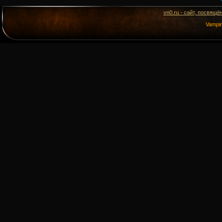
vn0.ru - сайт, посвящё
Vampi