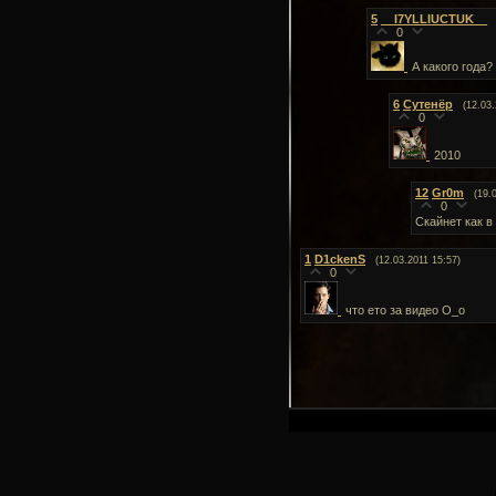
5
__I7YLLIUCTUK__
0
А какого года?
6
Сутенёр
(12.03.
0
2010
12
Gr0m
(19.
0
Скайнет как в
1
D1ckenS
(12.03.2011 15:57)
0
что ето за видео О_о