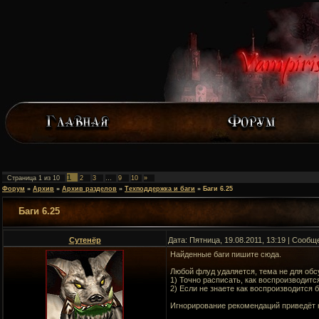
1
Страница
1
из
10
2
3
…
9
10
»
Форум
»
Архив
»
Архив разделов
»
Техподдержка и баги
»
Баги 6.25
Баги 6.25
Сутенёр
Дата: Пятница, 19.08.2011, 13:19 | Сооб
Найденные баги пишите сюда.
Любой флуд удаляется, тема не для обсу
1) Точно расписать, как воспроизводится
2) Если не знаете как воспроизводится 
Игнорирование рекомендаций приведёт 