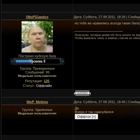
[WoP]Zapdos
Дата: Суббота, 27.08.2011, 18:26 | Сооб
но тебе же нравились всегда такие баги)
Ньюскулы, которые кроме ink бота ничего не ви
Чтобы выявлять гниль в вампах,совсем не обя
Построил нубскую базу
Группа: Проверенные
Сообщений:
99
Медальки пользователя:
Репутация:
125
Статус:
Оффлайн
WoP_Moltres
Дата: Суббота, 27.08.2011, 18:46 | Сооб
Да
Группа: Удаленные
Вчера я так самоубился
Медальки пользователя: