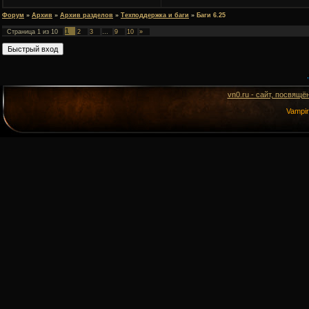
Форум
»
Архив
»
Архив разделов
»
Техподдержка и баги
»
Баги 6.25
1
Страница
1
из
10
2
3
…
9
10
»
vn0.ru - сайт, посвящё
Vampi