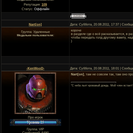
Репутация:
109
Статус:
Оффлайн
Nart[on]
Дата: Суббота, 20.08.2011, 17:37 | Сооб
короче
Группа: Удаленные
в разделе где о всё расказывается, в р
Медальки пользователя:
чтобы передать голд другому вампу, на
)
-KenWooD-
Дата: Суббота, 20.08.2011, 18:01 | Сооб
Nart[on]
, там не совсем так, там оно п
"C неба льет кровавый дождь. Мой член встает!
Про игрок
Группа: VIP
Сообщений:
6490