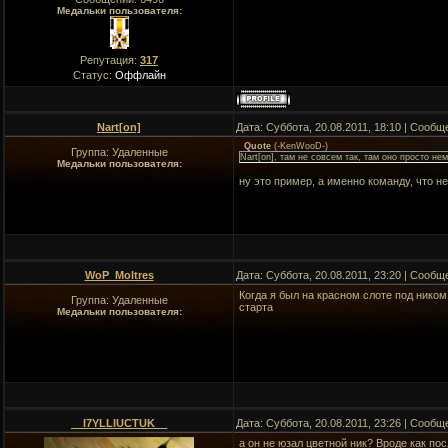
Медальки пользователя:
Репутация:
317
Статус:
Оффлайн
Nart[on]
Дата: Суббота, 20.08.2011, 18:10 | Сооб
Quote
(
-KenWooD-
)
Группа: Удаленные
Nart[on], там не совсем так, там оно просто н
Медальки пользователя:
ну это пример, а именно команду, что н
WoP_Moltres
Дата: Суббота, 20.08.2011, 23:20 | Сооб
Когда я был на красном слоте под ником 
Группа: Удаленные
старта
Медальки пользователя:
__I7YLLIUCTUK__
Дата: Суббота, 20.08.2011, 23:26 | Сооб
а он не юзал цветной ник? Вроде как пос