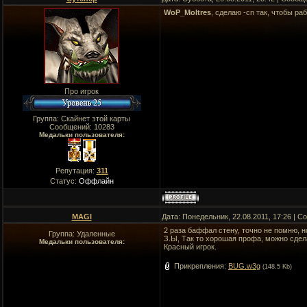
WoP_Moltres
, сделаю -cn так, чтобы ра
Про игрок
Группа: Скайнет этой карты
Сообщений:
10283
Медальки пользователя:
Репутация:
311
Статус:
Оффлайн
MAGI
Дата: Понедельник, 22.08.2011, 17:26 | 
2 раза баффал стену, точно не помню, н
Группа: Удаленные
З.Ы, Так то хорошая профа, можно сдела
Медальки пользователя:
Красный игрок.
Прикрепления:
BUG.w3g
(148.5 Kb)