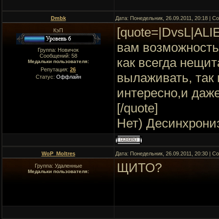
Dmbk
Дата: Понедельник, 26.09.2011, 20:18 | 
[quote=|DvsL|AL
КэП
вам возможность 
Группа: Новичок
Сообщений:
58
как всегда нещит
Медальки пользователя:
Репутация:
26
вылаживать, так 
Статус:
Оффлайн
интересно,и даже
[/quote]
Нет) Десинхрони
WoP_Moltres
Дата: Понедельник, 26.09.2011, 20:30 | 
ЩИТО?
Группа: Удаленные
Медальки пользователя: