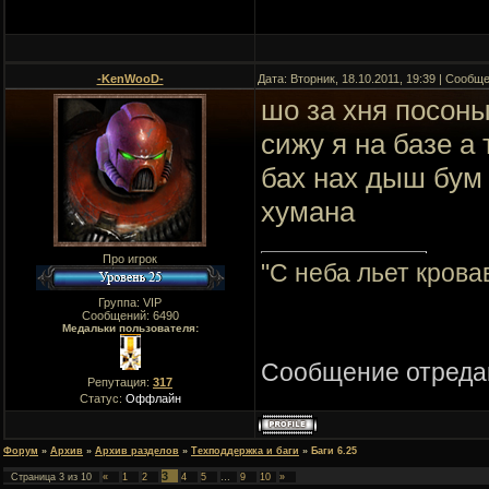
-KenWooD-
Дата: Вторник, 18.10.2011, 19:39 | Сообщ
шо за хня посон
сижу я на базе а
бах нах дыш бум
хумана
Про игрок
"C неба льет крова
Группа: VIP
Сообщений:
6490
Медальки пользователя:
Сообщение отреда
Репутация:
317
Статус:
Оффлайн
Форум
»
Архив
»
Архив разделов
»
Техподдержка и баги
»
Баги 6.25
3
Страница
3
из
10
«
1
2
4
5
…
9
10
»