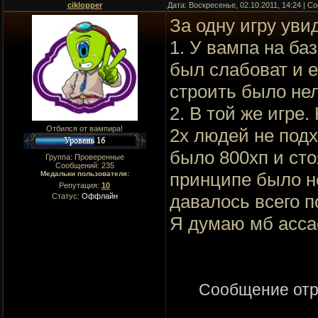
ciklopper
Дата: Воскресенье, 02.10.2011, 14:24 | 
За одну игру уви
1. У вампа на ба
был слабоват и е
строить было нел
2. В той же игре.
Отбился от вампира!
2х людей не подх
было 800хп и ст
Группа: Проверенные
Сообщений:
235
принципе было н
Медальки пользователя:
Репутация:
10
давалось всего п
Статус:
Оффлайн
Я думаю мб ассас
Сообщение от