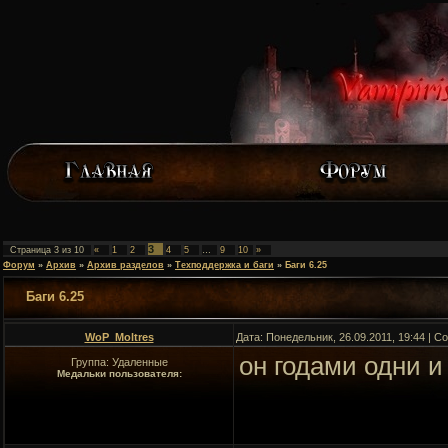
3
Страница
3
из
10
«
1
2
4
5
…
9
10
»
Форум
»
Архив
»
Архив разделов
»
Техподдержка и баги
»
Баги 6.25
Баги 6.25
WoP_Moltres
Дата: Понедельник, 26.09.2011, 19:44 | 
он годами одни и
Группа: Удаленные
Медальки пользователя: