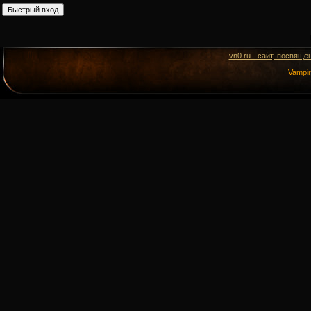
vn0.ru - сайт, посвящё
Vampi