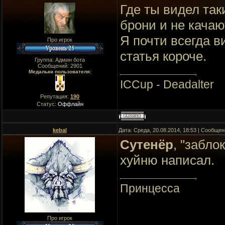
Где ты видел так
брони и не кача
Я почти всегда в
Про игрок
статья короче.
Группа: Админ бота
Сообщений:
2901
Медальки пользователя:
ICCup - Deadalter
Репутация:
190
Статус:
Оффлайн
kebal
Дата: Среда, 20.08.2014, 18:53 | Сообще
Сутенёр
, "забло
хуйню написал.
Принцесса
Про игрок