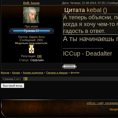
DnB_house
Дата: Четверг, 21.08.2014, 07:25 | Сообщ
Цитата
kebal
(
)
А теперь объясни, 
когда я хочу чем-т
Про игрок
гадость в ответ.
А ты начинаешь 
Группа: Админ бота
Сообщений:
2901
Медальки пользователя:
ICCup - Deadalter
Репутация:
190
Статус:
Оффлайн
Форум
»
Архив
»
Архив разделов
»
Тактики и фишки
»
фонтан
1
Страница
1
из
1
vn0.ru - сайт, посвящё
Vampi