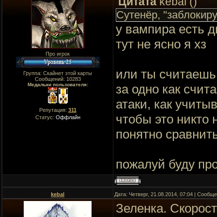
Цитата
kebal
(
)
Сутенёр, "заблокиру
у вампира есть дп
тут не ясно я хз
Про игрок
или ты считаешь,
Группа: Скайнет этой карты
Сообщений:
10283
Медальки пользователя:
за одно как счита
атаки, как учиты
Репутация:
311
чтобы это никто 
Статус:
Оффлайн
понятно сравнит
пожалуй буду про
kebal
Дата: Четверг, 21.08.2014, 07:04 | Сообщ
Зеленка. Скорост