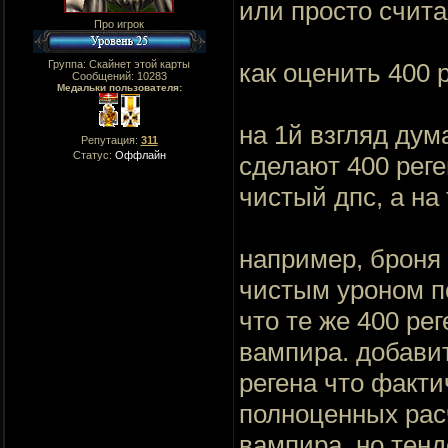
или просто считая
Про игрок
Группа: Скайнет этой карты
как оценить 400 
Сообщений:
10283
Медальки пользователя:
на 1й взгляд дума
Репутация:
311
Статус:
Оффлайн
сделают 400 реге
чистый дпс, а на 
например, броня 
чистым уроном по
что те же 400 ре
вампира. добави
регена что факти
полноценных рас
вампира, но тенд