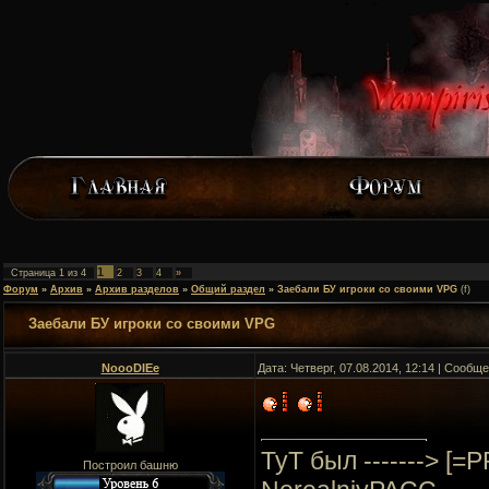
1
Страница
1
из
4
2
3
4
»
Форум
»
Архив
»
Архив разделов
»
Общий раздел
»
Заебали БУ игроки со своими VPG
(f)
Заебали БУ игроки со своими VPG
NoooDIEe
Дата: Четверг, 07.08.2014, 12:14 | Сообщ
ТуТ был -------> [=
Построил башню