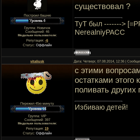
существовал ?
Построил башню
ТуТ был -------> [=
Группа: Новичок
NerealniyPACC
Сообщений:
46
Медальки пользователя:
Репутация:
-6
Статус:
Оффлайн
vitaliusk
Дата: Четверг, 07.08.2014, 12:36 | Сообщ
с этими вопросам
остатками этого 
поливать других 
Пережил 45ю минуту
Избиваю детей!
Группа: VIP
Сообщений:
397
Медальки пользователя:
Репутация:
19
Статус:
Оффлайн