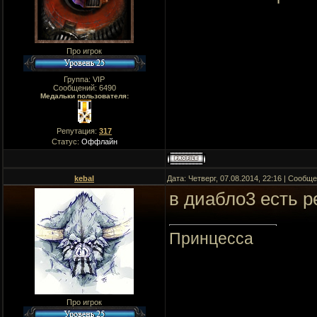
Про игрок
Группа: VIP
Сообщений:
6490
Медальки пользователя:
Репутация:
317
Статус:
Оффлайн
kebal
Дата: Четверг, 07.08.2014, 22:16 | Сообщ
в диабло3 есть 
Принцесса
Про игрок