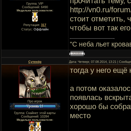
прочитать тему, 
Группа: VIP
http://vn0.ru/foru
Сообщений:
6490
Медальки пользователя:
стоит отметить, 
Репутация:
317
чтобы вот так ег
Статус:
Оффлайн
"C неба льет крова
Сутенёр
Дата: Четверг, 07.08.2014, 13:21 | Сообщ
тогда у него ещё
а потом оказалос
появлась вскрыта
Про игрок
хорошо бы собрат
Группа: Скайнет этой карты
место
Сообщений:
10284
Медальки пользователя: