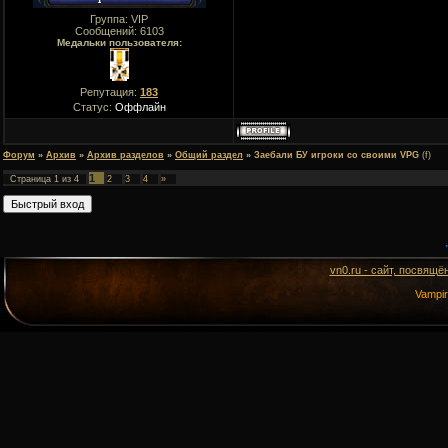
Группа: VIP
Сообщений:
6103
Медальки пользователя:
Репутация:
183
Статус:
Оффлайн
Форум
»
Архив
»
Архив разделов
»
Общий раздел
»
Заебали БУ игроки со своими VPG
(f)
1
Страница
1
из
4
2
3
4
»
vn0.ru - сайт, посвящё
Vampi