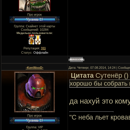
Про игрок
Группа: Скайнет этой карты
Сообщений:
10284
Медальки пользователя:
Репутация:
311
Статус:
Оффлайн
-KenWooD-
Дата: Четверг, 07.08.2014, 14:24 | Сообщ
Цитата
Сутенёр
(
)
хорошо бы собрать в
да нахуй это ком
"C неба льет крова
Про игрок
Группа: VIP