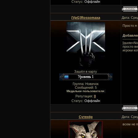
Статус:
Оффлайн
[VpG]Rossomaxa
Дата: Сре
Просто я 
Добавле
------------
[quote=No
просто ве
игроки ко
Зашёл в карту
Группа: Новичок
Сообщений:
5
Медальки пользователя:
Репутация:
0
Статус:
Оффлайн
Сутенёр
Дата: Сре
всем не 