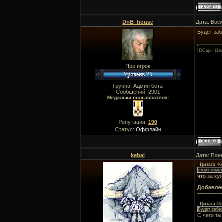
DnB_house
Дата: Вос
Будет за
ICCup - Dea
Про игрок
Группа: Админ бота
Сообщений:
2901
Медальки пользователя:
Репутация:
190
Статус:
Оффлайн
kebal
Дата: Пон
Цитата
-K
стоит отме
что за ху
Добавле
------------
Цитата
Dn
Будет заба
С чего ты