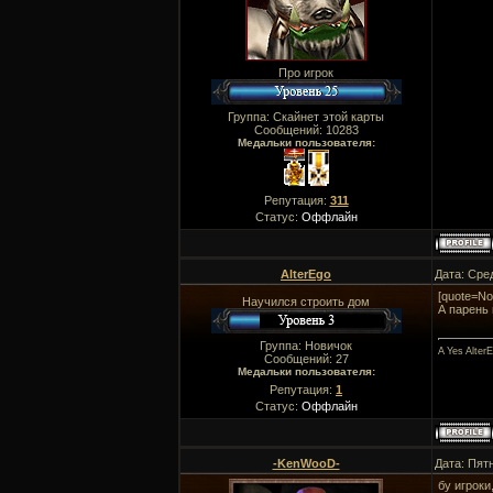
Про игрок
Группа: Скайнет этой карты
Сообщений:
10283
Медальки пользователя:
Репутация:
311
Статус:
Оффлайн
AlterEgo
Дата: Сре
[quote=No
Научился строить дом
А парень
Группа: Новичок
A Yes Alter
Сообщений:
27
Медальки пользователя:
Репутация:
1
Статус:
Оффлайн
-KenWooD-
Дата: Пят
бу игроки