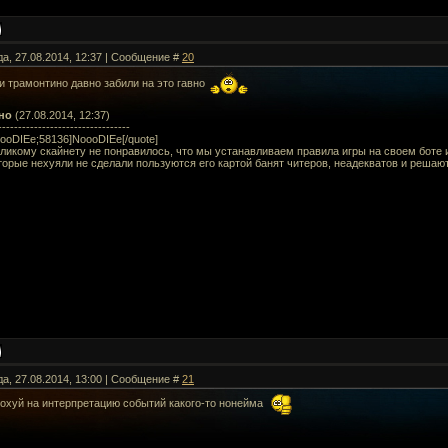
да, 27.08.2014, 12:37 | Сообщение #
20
и трамонтино давно забили на это гавно
но
(27.08.2014, 12:37)
---------------------------------
ooDIEe;58136]NoooDIEe[/quote]
ликому скайнету не понравилось, что мы устанавливаем правила игры на своем боте и
торые нехуяли не сделали пользуются его картой банят читеров, неадекватов и решают
да, 27.08.2014, 13:00 | Сообщение #
21
похуй на интерпретацию событий какого-то нонейма