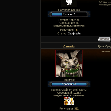
ТуТ был ---
NerealniyP
Построил башню
Группа: Новичок
Сообщений:
46
Медальки пользователя:
Репутация:
-6
Статус:
Оффлайн
Сутенёр
Дата: Сре
тоже иног
Про игрок
Группа: Скайнет этой карты
Сообщений:
10283
Медальки пользователя:
Репутация:
311