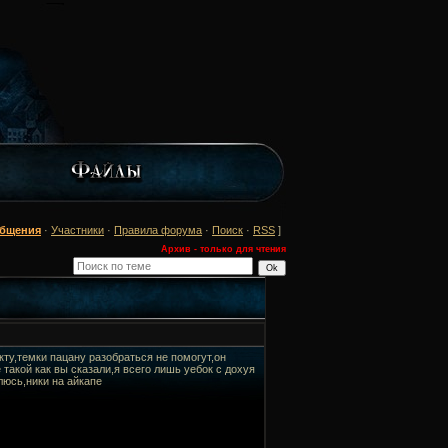
общения
·
Участники
·
Правила форума
·
Поиск
·
RSS
]
Архив - только для чтения
у,темки пацану разобраться не помогут,он
е такой как вы сказали,я всего лишь уебок с дохуя
люсь,ники на айкапе