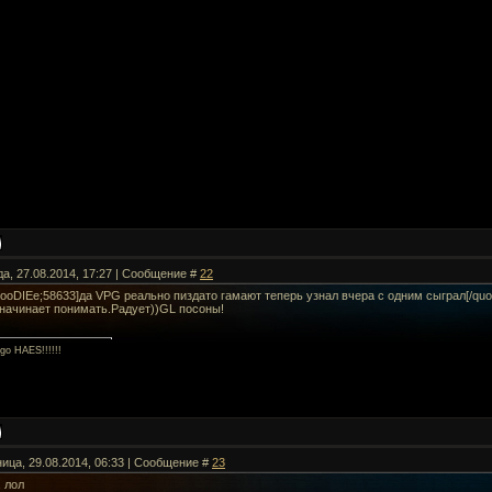
да, 27.08.2014, 17:27 | Сообщение #
22
ooDIEe;58633]да VPG реально пиздато гамают теперь узнал вчера с одним сыграл[/quo
 начинает понимать.Радует))GL посоны!
Ego HAES!!!!!!
ница, 29.08.2014, 06:33 | Сообщение #
23
, лол