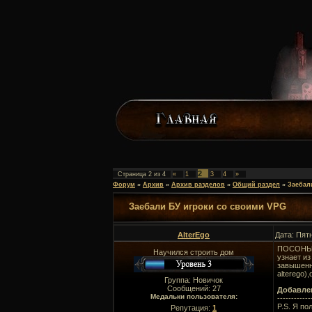
2
Страница
2
из
4
«
1
3
4
»
Форум
»
Архив
»
Архив разделов
»
Общий раздел
»
Заебал
Заебали БУ игроки со своими VPG
AlterEgo
Дата: Пят
ПОСОНЫ,П
Научился строить дом
узнает из
завышенн
alterego)
Группа: Новичок
Сообщений:
27
Добавле
Медальки пользователя:
------------
P.S. Я по
Репутация:
1