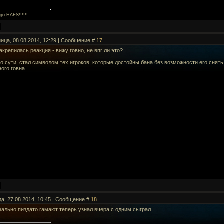
Ego HAES!!!!!!
ница, 08.08.2014, 12:29 | Сообщение #
17
закрепилась реакция - вижу говно, не впг ли это?
 по сути, стал символом тех игроков, которые достойны бана без возможности его снят
ого говна.
да, 27.08.2014, 10:45 | Сообщение #
18
еально пиздато гамают теперь узнал вчера с одним сыграл