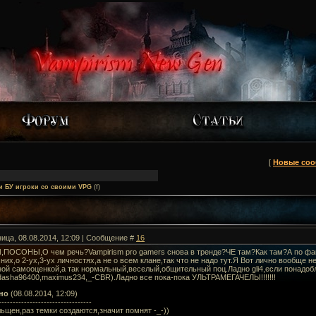
[
Новые со
и БУ игроки со своими VPG
(f)
ница, 08.08.2014, 12:09 | Сообщение #
16
ОСОНЫ,О чем речь?Vampirism pro gamers снова в тренде?ЧЕ там?Как там?А по факт
 них,о 2-ух,3-ух личностях,а не о всем клане,так что не надо тут.Я Вот лично вообще н
ой самооценкой,а так нормальный,веселый,общительный поц.Ладно gli4,если понадоб
,dasha96400,maximus234,_-CBR).Ладно все пока-пока УЛЬТРАМЕГАЧЕЛЫ!!!!!!!
но
(08.08.2014, 12:09)
---------------------------------
льщен,раз темки создаются,значит помнят -_-))