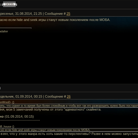
кресенье, 31.08.2014, 21:25 | Сообщение #
25
басно если hide and seek игры станут новым поколением после МОБА.
dalter
едельник, 01.09.2014, 00:15 | Сообщение #
26
enWooD-
(
)
тить, что сканет в то время был более спокойным и чтобы вот так его разворошить нужно было постара
йня, мои 5 замечаний получены от этого "адекватного" скайнета.
но
(01.09.2014, 00:15)
---------------------------------
B_house
(
)
сно если hide and seek игры станут новым поколением после МОБА.
 взял, что у этого жанра есть хоть какие-то перспективы? Разве в нем можно запустит