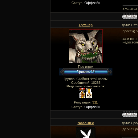
Статус:
Оффлайн
A Yes Alter
Сутенёр
Дата: Пят
прост))) 
да и впг,
недостойн
Про игрок
Группа: Скайнет этой карты
Сообщений:
10283
Медальки пользователя:
Репутация:
311
Статус:
Оффлайн
NoooDIEe
Дата: Сре
да VPG р