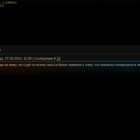
----> [=PRO=]
ACC
да, 27.08.2014, 11:34 | Сообщение #
19
да их вижу, но судя по всему масса банов привела к тому, что никакого гиперсрача в 