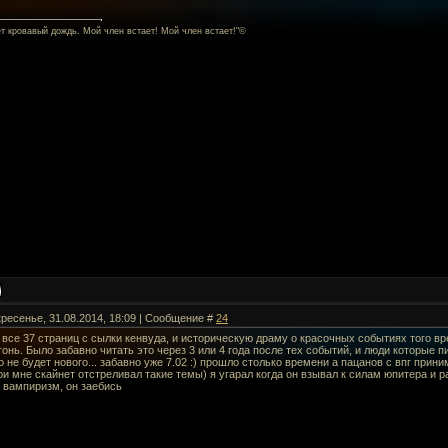
ет кровавый дождь. Мой член встает! Мой член встает!"©
кресенье, 31.08.2014, 18:09 | Сообщение #
24
все 37 страниц с сылки кенвуда, и историческую драму о красочных событиях того в
онь. Было забавно читать это через 3 или 4 года после тех событий, и люди которые п
о не будет нового... забавно уже 7.02 :) прошло столько времени а пацанов с впг прини
ри мне скайнет отстреливал такие темы) я угарал когда он взывал к силам юпитера и 
 вампиризм, он заебись