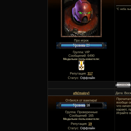
"C неба ль
Про игрок
Группа: VIP
Сообщений:
6490
Медальки пользователя:
Репутация:
317
Статус:
Оффлайн
afk[maloy]
Дата: Вос
Прочитал 
Отбился от вампира!
вообще ог
что ничег
карают, п
Группа: Проверенные
Играйте в
Сообщений:
165
Медальки пользователя:
Репутация:
19
Статус:
Оффлайн