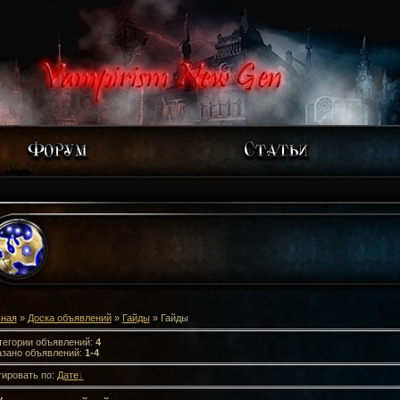
вная
»
Доска объявлений
»
Гайды
» Гайды
тегории объявлений
:
4
азано объявлений
:
1-4
ировать по
:
Дате