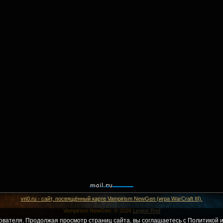
vn0.ru - сайт, посвящённый карте Vampirism NewGen (игра WarCraft III).
Vampirism NewGen. © 2026
Legion Rnd
ователя. Продолжая просмотр страниц сайта, вы соглашаетесь с
Политикой и