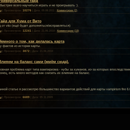
Универсальный гайд
 быстрее всего научиться играть и не проигрывать :).
10276
ы
| Просмотров:
| Дата:
09.08.2011
|
Комментарии (2)
Гайд для Хума от Вито
д от vito (ещё будет дополняться/исправляться)
12241
ы
| Просмотров:
| Дата:
21.06.2010
|
Комментарии (19)
Немного о том, как делалась карта
у фактов из истории карты.
3872
ы
| Просмотров:
| Дата:
21.06.2010
Влияем на баланс сами (жмём сюда).
овная проблема карт типа вампиризма - нубы за хуманов, из-за которых впоследствии
конец, есть много методов как снизить их влияние на баланс.
анной статье я рассмотрю большинство вариантов действий для карты vampirism fire 6.0
6689
ы
| Просмотров:
| Дата:
05.11.2009