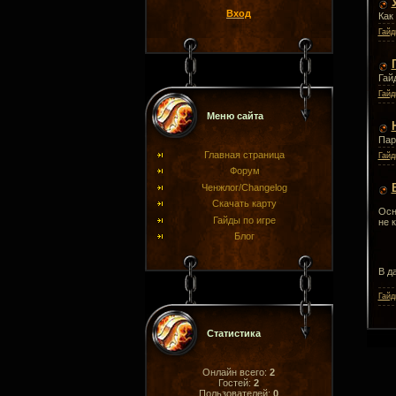
Вход
Как
Гайд
Гай
Гайд
Меню сайта
Пар
Главная страница
Гайд
Форум
Ченжлог/Changelog
Скачать карту
Осн
Гайды по игре
не 
Блог
В д
Гайд
Статистика
Онлайн всего:
2
Гостей:
2
Пользователей:
0