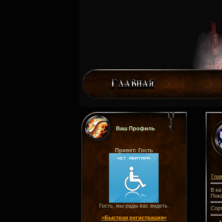
Ваш Профиль
Привет: Гость
Гла
В ка
Пок
Гость, мы рады вас видеть.
Сорт
>Быстрая регистрация<