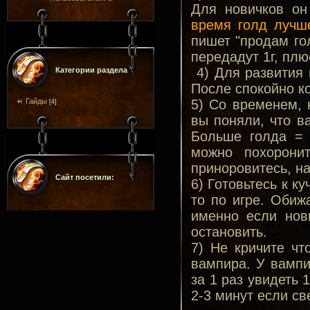
Для новичков он
время голд лучш
пишет "продам гол
передадут 1г, плю
4) Для развития
Категории раздела
После спокойно ко
5) Со временем, 
Гайды
[4]
вы поняли, что в
Больше голда = 
можно похорони
приноровитесь, на
Сайт посетили:
6) Готовьтесь к к
то по игре. Обижа
именно если нов
остановить.
7) Не кричите чт
вампира. У вампи
за 1 раз увидеть 
2-3 минут если св