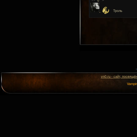
0
Троль
vn0.ru - сайт, посвящё
Vampi