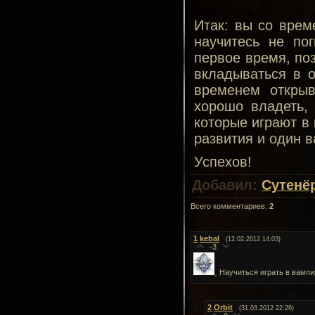
Итак: вы со врем
научитесь не пог
первое время, поз
вкладываться в о
временем откры
хорошо владеть, 
которые играют в 
развития и один 
Успехов!
Добавил:
Сутенё
Всего комментариев
:
2
1
kebal
(12.02.2012 14:03)
-3
Научиться играть в вамп
2
Orbit
(31.03.2012 22:26)