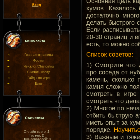
Основная цель кар
Вход
хумов. Казалось 
достаточно много
делать быстрого с
Если расписывать 
20-30 страниц и е
Меню сайта
есть, то можно со
Список советов:
Главная страница
Форум
1) Смотрите что
Ченжлог/Changelog
про соседа от нуб
Скачать карту
Гайды по игре
камень, сколько 
Блог
камня сложно поя
смотреть в игре
смотреть что дел
2) Многое по нача
отбить быструю а
Статистика
иметь опыт за хум
порядке.
Научитьс
Онлайн всего:
2
3) Важным и тяжё
Гостей:
2
Пользователей:
0