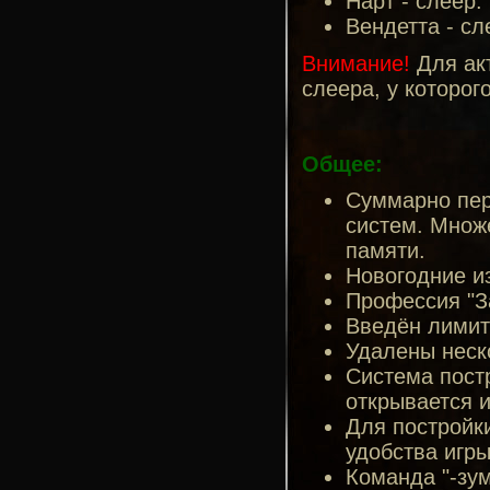
Нарт - слеер.
Вендетта - сл
Внимание!
Для акт
слеера, у которог
Общее:
Суммарно пе
систем. Множ
памяти.
Новогодние и
Профессия "За
Введён лимит 
Удалены неск
Система пост
открывается и
Для постройк
удобства игры 
Команда "-зум