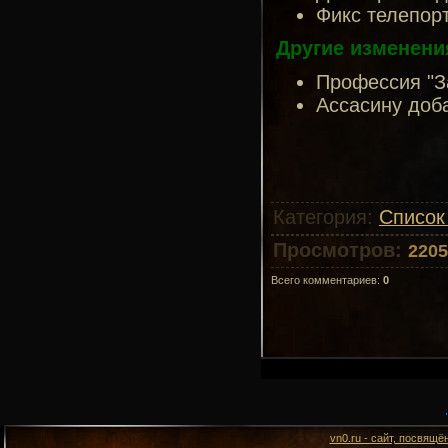
Фикс телепорт
Другие изменени
Профессия "За
Ассасину доб
Категория
:
Список
Просмотров
:
2205
Всего комментариев
:
0
vn0.ru - сайт, посвящё