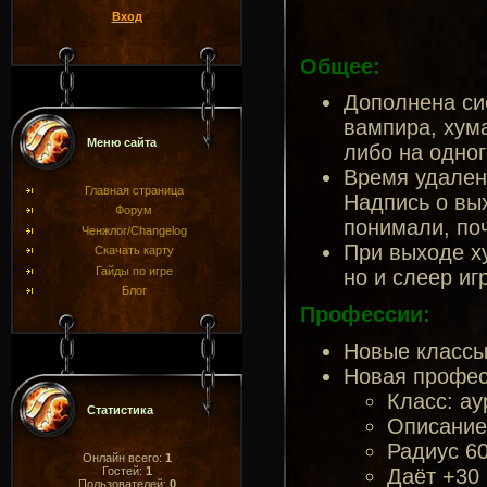
Вход
Общее:
Дополнена си
вампира, хума
Меню сайта
либо на одног
Время удалени
Главная страница
Надпись о вы
Форум
понимали, поч
Ченжлог/Changelog
При выходе ху
Скачать карту
Гайды по игре
но и слеер иг
Блог
Профессии:
Новые классы:
Новая профес
Класс: ау
Статистика
Описание:
Радиус 60
Онлайн всего:
1
Даёт +30 
Гостей:
1
Пользователей:
0