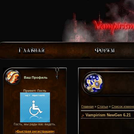
Ваш Профиль
Привет: Гость
Главная
»
Статьи
»
Список измен
Vampirism NewGen 6.21
Гость, мы рады вас видеть.
>Быстрая регистрация<