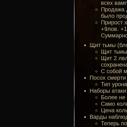
всех вамп
Продажа 
было прод
Прирост х
+9лов. +1
Суммарно
Щит тьмы (бл
Щит тьмы 
Щит 2 лвл
сохранен
С собой 
Посох смерти
Тип урона
Наборы атаки
Более не 
Само кол
Цена коль
Варды наблю
Теперь п