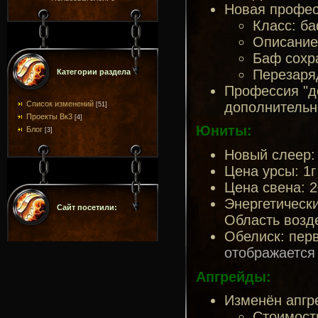
Новая профес
Класс: б
Описание:
Баф сохр
Перезаря
Категории раздела
Профессия "до
дополнительно
Список изменений
[51]
Проекты Вк3
[4]
Юниты:
Блог
[3]
Новый слеер: 
Цена урсы: 1г
Цена свена: 2
Энергетически
Сайт посетили:
Область возд
Обелиск: перв
отображается 
Апгрейды:
Изменён апгр
Стоимость