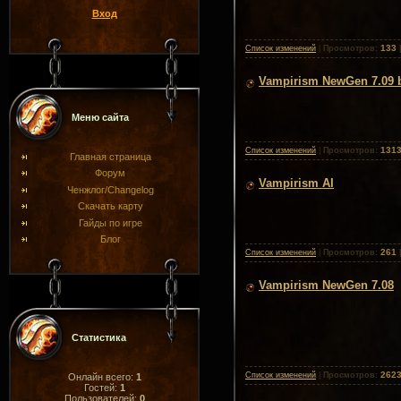
Вход
133
Список изменений
|
Просмотров:
Vampirism NewGen 7.09 be
Меню сайта
131
Список изменений
|
Просмотров:
Главная страница
Форум
Vampirism AI
Ченжлог/Changelog
Скачать карту
Гайды по игре
Блог
261
Список изменений
|
Просмотров:
Vampirism NewGen 7.08
Статистика
262
Список изменений
|
Просмотров:
Онлайн всего:
1
Гостей:
1
Пользователей:
0