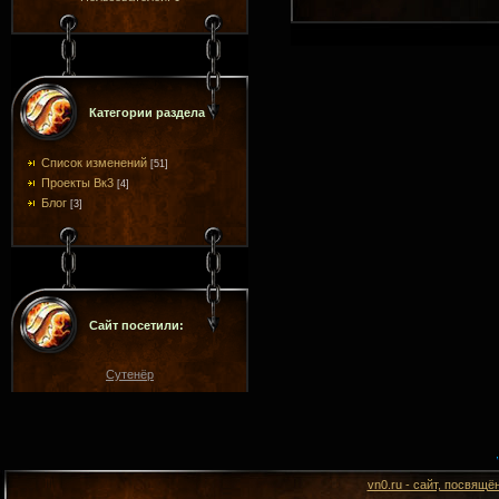
Категории раздела
Список изменений
[51]
Проекты Вк3
[4]
Блог
[3]
Сайт посетили:
Сутенёр
vn0.ru - сайт, посвящё