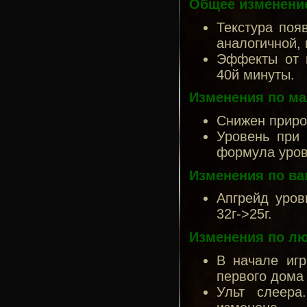
Общее изменени
Текстура поя
аналогичной,
Эффекты от 
40й минуты.
Изменения по м
Снижен прирос
Уровень при 
формула уровн
Изменения по ва
Апгрейд уров
32г->25г.
Изменения по л
В начале игр
первого дома 
Ульт слеера