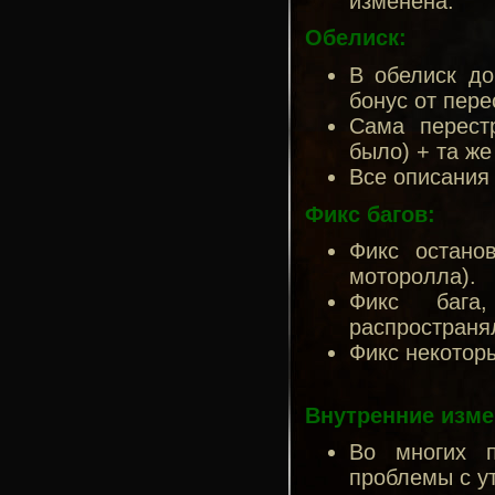
изменена.
Обелиск:
В обелиск до
бонус от пере
Сама перест
было) + та же
Все описания
Фикс багов:
Фикс остано
моторолла).
Фикс бага,
распространя
Фикс некотор
Внутренние изме
Во многих п
проблемы с у