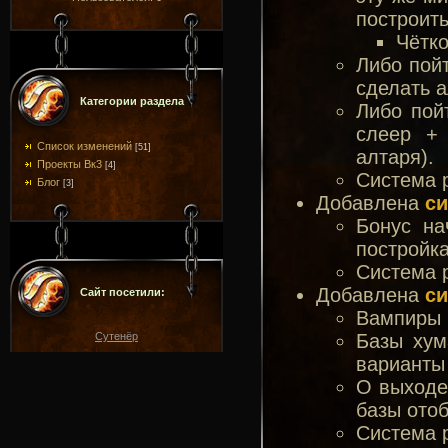
построить
Чётко
Либо пой
сделать 
Категории раздела
Либо пой
слеер + 
Список изменений
[51]
алтаря).
Проекты Вк3
[4]
Система 
Блог
[3]
Добавлена
си
Бонус на
постройка
Система 
Добавлена
си
Сайт посетили:
Вампиры 
Сутенёр
Базы хум
варианты 
О выходе
базы отоб
Система 