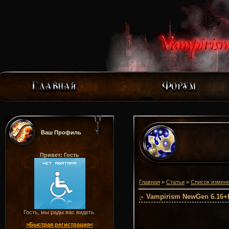
Ваш Профиль
Привет: Гость
Главная
»
Статьи
»
Список измен
Vampirism NewGen 6.16+
Гость, мы рады вас видеть.
>Быстрая регистрация<