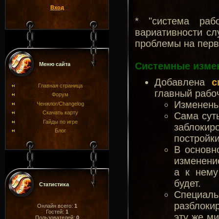
Вход
* "система рабо
вариативности сл
проблемы на перв
Системные изме
Меню сайта
Добавлена
с
Главная страница
главный рабоч
Форум
Изменены
Ченжлог/Changelog
Скачать карту
Сама суть
Гайды по игре
заблокир
Блог
постройки
В основн
изменени
а к нему
будет.
Статистика
Специал
разблокир
Онлайн всего:
1
Гостей:
1
эту же м
Пользователей:
0