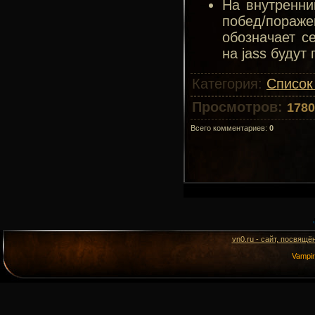
На внутренни
побед/пораж
обозначает с
на jass будут
Категория
:
Список
Просмотров
:
1780
Всего комментариев
:
0
vn0.ru - сайт, посвящё
Vampi