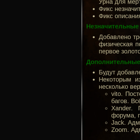
Урна для мёрт
Фикс незначи
Фикс описания
Незначительные
Добавлено тр
физическая п
первое золото
Дополнительные
Будут добавл
Некоторым и
несколько вер
vito. По
багов. Вс
Xander.
форума, 
Jack. Ад
Zoom. Ад