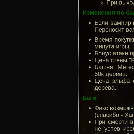
При выход
Изменения по ба
Если вампир и
Переносит вам
Время покупк
минута игры.
Бонус атаки 
Цена стены "Р
Башня "Метеор
50к дерева.
Цена эльфа с
дерева.
Баги:
Фикс возможн
(спасибо - Xan
При смерти в
не успев исс