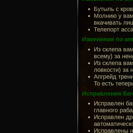
Бутыль с кров
Молнию у вамп
вкачивать ли
Телепорт асса
Изменения по ап
Из склепа вам
всему) за не
Из склепа вам
ловкости) за 
Апгрейд трени
То есть тепер
Исправления баг
Исправлен баг
главного раба
Исправлен дро
автоматическ
Исправлены н