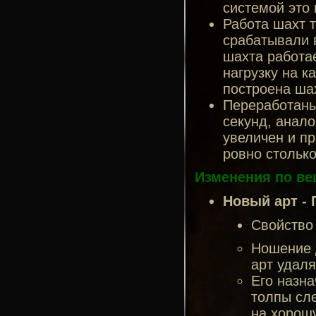
системой это
Работа шахт т
срабатывали в
шахта работае
нагрузку на ка
построена шах
Переработаны 
секунд, анало
увеличен и пр
ровно столько
Изменения по ве
Новый арт -
Свойство 
Ношение д
арт удаля
Его назна
толпы сле
на хорошу