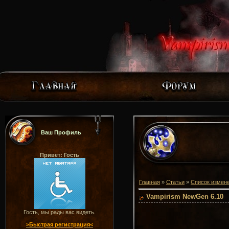
Ваш Профиль
Привет: Гость
Главная
»
Статьи
»
Список измен
Vampirism NewGen 6.10
Гость, мы рады вас видеть.
>Быстрая регистрация<