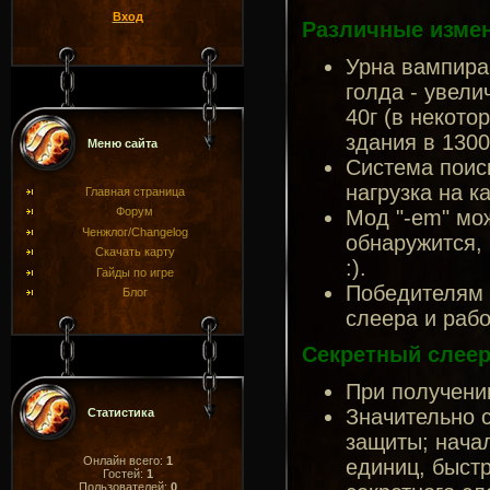
Вход
Различные изме
Урна вампир
голда - увели
40г (в некото
здания в 1300
Меню сайта
Система поиск
нагрузка на к
Главная страница
Форум
Мод "-em" мож
Ченжлог/Changelog
обнаружится, 
Скачать карту
:).
Гайды по игре
Победителям 
Блог
слеера и рабо
Секретный слеер
При получени
Значительно 
Статистика
защиты; нача
Онлайн всего:
1
единиц, быстр
Гостей:
1
Пользователей:
0