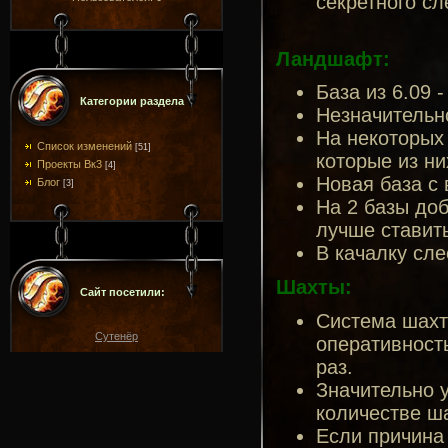
секретного сл
Ландшафт:
База из 6.09 
Категории раздела
Незначительн
На некоторых
Список изменений
[51]
которые из ни
Проекты Вк3
[4]
Новая база с
Блог
[3]
На 2 базы до
лучше ставит
В качалку сле
Шахты:
Сайт посетили:
Система шах
Сутенёр
оперативность
раз.
Значительно 
количестве ш
Если причина 