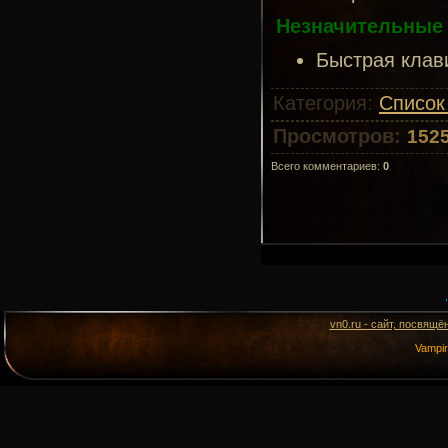
Незначительные 
Быстрая клав
Категория
:
Список
Просмотров
:
152
Всего комментариев
:
0
vn0.ru - сайт, посвящё
Vampi