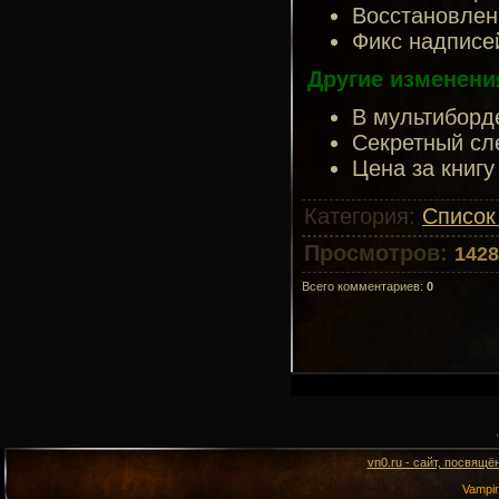
Восстановлен 
Фикс надписе
Другие изменени
В мультиборд
Секретный сле
Цена за книгу
Категория
:
Список
Просмотров
:
1428
Всего комментариев
:
0
vn0.ru - сайт, посвящё
Vampi