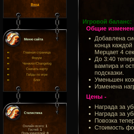
Вход
Игровой баланс:
Общие изменен
Добавлена си
Меню сайта
конца каждой
Мерцает 4 сек
Главная страница
До 3:40 тепе
Форум
Ченжлог/Changelog
вампира и ост
Скачать карту
подсказки.
Гайды по игре
Уменьшен коэ
Блог
Изменена нагр
Цены -
Награда за у
Награда за уб
Статистика
Повозка тепер
Стоимость фо
Онлайн всего:
1
Гостей:
1
Пользователей:
0