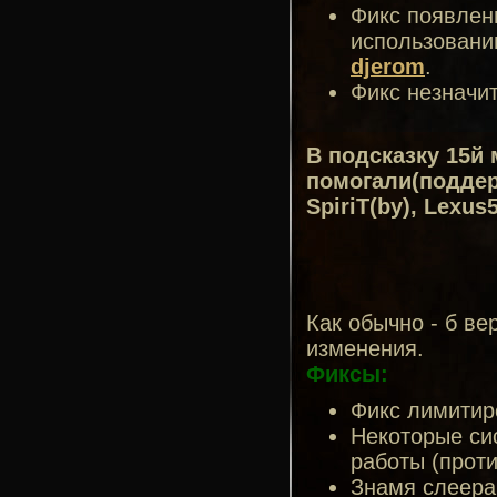
Фикс появлени
использовани
djerom
.
Фикс незначи
В подсказку 15й
помогали(поддерж
SpiriT(by), Lexus
Как обычно - б в
изменения.
Фиксы:
Фикс лимитир
Некоторые си
работы (проти
Знамя слеера