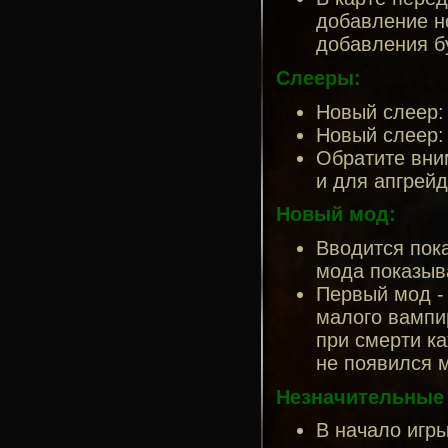
добавление н
добавления б
Слееры:
Новый слеер:
Новый слеер:
Обратите вни
и для апгрейд
Новый мод:
Вводится пока
мода показыв
Первый мод - 
малого вампир
при смерти ка
не появился 
Незначительные
В начало игр