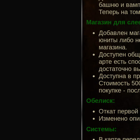
башню и вамп
Теперь на том
Магазин для сле
Добавлен мага
юниты либо не
магазина.
Доступен общ
арте есть сп
достаточно вы
Доступна в пр
Стоимость 500
покупке - пос
Обелиск:
Откат первой
Изменено опи
Системы:
В карте пере