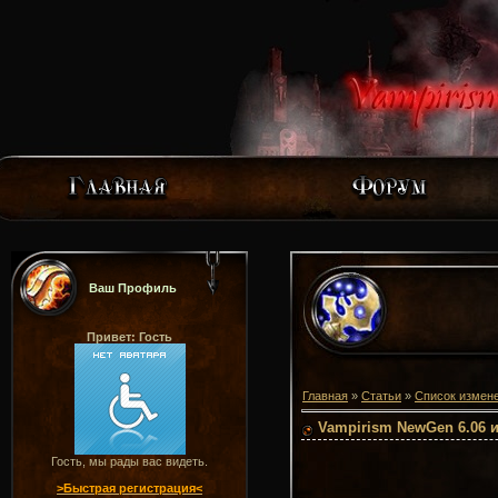
Ваш Профиль
Привет: Гость
Главная
»
Статьи
»
Список измен
Vampirism NewGen 6.06 и
Гость, мы рады вас видеть.
>Быстрая регистрация<