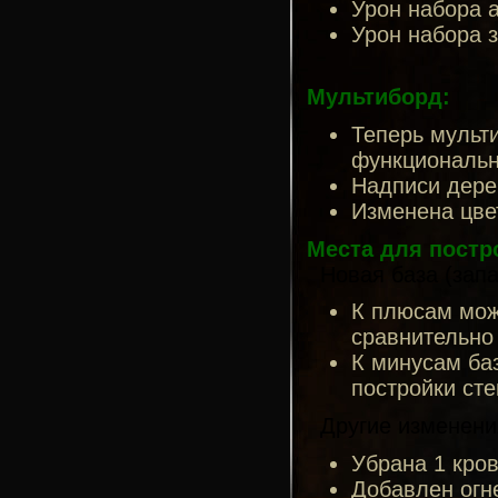
Урон набора а
Урон набора 
Мультиборд:
Теперь мульт
функциональн
Надписи дере
Изменена цве
Места для постр
Новая база (запа
К плюсам можн
сравнительно
К минусам баз
постройки сте
Другие изменени
Убрана 1 кров
Добавлен огн