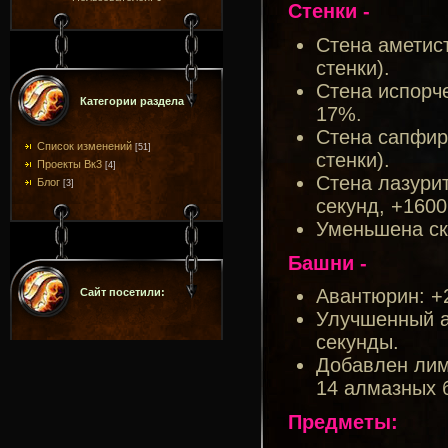
Стенки -
Стена аметист
стенки).
Стена испорч
Категории раздела
17%.
Стена сапфир:
Список изменений
[51]
стенки).
Проекты Вк3
[4]
Стена лазурит
Блог
[3]
секунд, +1600
Уменьшена ск
Башни -
Авантюрин: +2
Сайт посетили:
Улучшенный а
секунды.
Добавлен лим
14 алмазных б
Предметы: