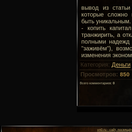
вывод из статьи
которые сложно 
быть уникальным.
- копить капита
транжирить, а отк
полными надежд г
"заживём"), возм
изменения эконом
Категория
:
Деньги
Просмотров
:
850
Всего комментариев
:
0
vn0.ru - сайт, посвящё