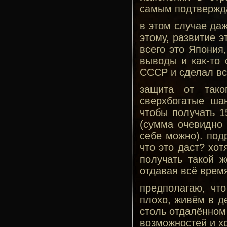
самым подтвержда
в этом случае даж
этому, развитие э
всего это Япония
выводы и как-то 
СССР и сделал вс
защита от тако
сверхбогатые шан
чтобы получать 1
(сумма очевидно 
себе можно). под
что это даст? хот
получать такой ж
отдавая всё время
предполагаю, что
плохо, живём в д
столь отдалённом
возможностей и х