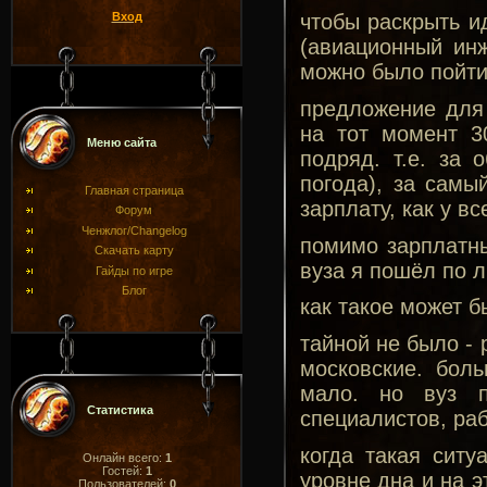
Вход
чтобы раскрыть ид
(авиационный инж
можно было пойти
предложение для 
на тот момент 3
Меню сайта
подряд. т.е. за 
погода), за сам
Главная страница
зарплату, как у в
Форум
Ченжлог/Changelog
помимо зарплатн
Скачать карту
вуза я пошёл по л
Гайды по игре
Блог
как такое может 
тайной не было - 
московские. бол
мало. но вуз п
Статистика
специалистов, ра
когда такая ситу
Онлайн всего:
1
Гостей:
1
уровне дна и на э
Пользователей:
0