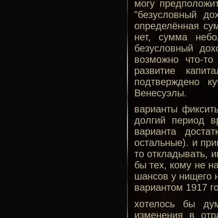
могу предположит
"безусловный до
определённая сум
нет, сумма неб
безусловный дох
возможно что-то
развитие капит
подтверждено к
Венесуэлы.
варианты фиксить
долгий период в
варианта достат
остальные). и при
то откладывать, и
бы тех, кому не н
шансов у нищего н
вариантом 1917 го
хотелось бы ду
изменения в отр