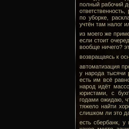
полный рабочий де
ответственность, 
по уборке, раскл
учтён там налог и
из моего же прим
если стоит очеред
вообще ничего? эт
возвращаясь к ос
автоматизация про
у народа тысячи 
есть им всё равн
народ идёт массо
юристами, с бух
годами ожидаю, чт
тяжело найти хор
слишком ли это д
есть сбербанк, у