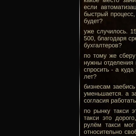
какое место зан
если автоматизац
быстрый процесс,
будет?
уже случилось. 1
500, благодаря ср
бухгалтеров?
по тому же сберу
нужны отделения н
спросить - а куда
лет?
бизнесам заебись
уменьшается. а з
согласия работать
по рынку такси э
такси это дорог
рулём такси мог
относительно сво