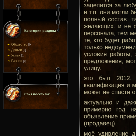
зацепится за люб
и т.п. они могли 
полный состав. т
желающих. и не с
Категории раздела
персонала, тем м
те, кто будет раб
Общество
[0]
только недоумение
Деньги
[2]
условия работы, 
Успех
[1]
предложения, мог
Разное
[0]
улицу.
это был 2012. 
квалификация и м
может не спасти 
Сайт посетили:
актуально и даж
примерно год н
объявление пример
(продавец).
моё удивление до