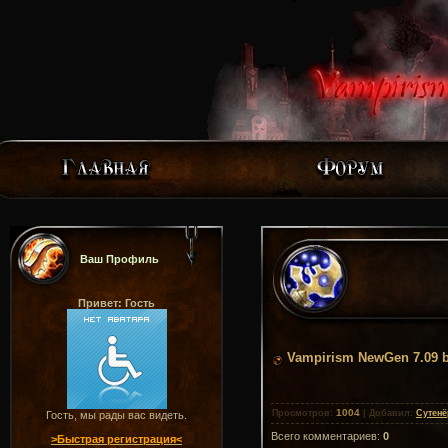
Ваш Профиль
Привет: Гость
Vampirism NewGen 7.09 b
1004
Просмотров
:
|
Добавил
:
Сутенё
Гость, мы рады вас видеть.
Всего комментариев
:
0
>Быстрая регистрация<