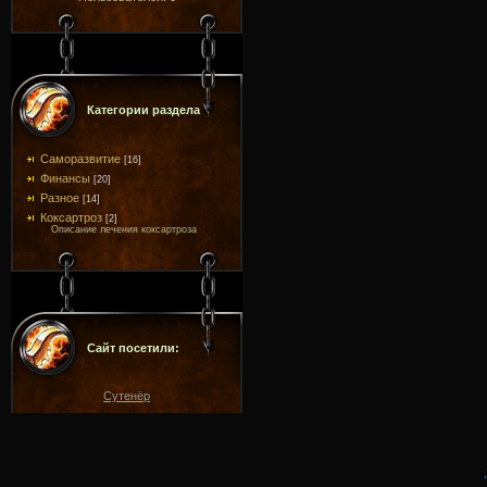
Категории раздела
Саморазвитие
[16]
Финансы
[20]
Разное
[14]
Коксартроз
[2]
Описание лечения коксартроза
Сайт посетили:
Сутенёр