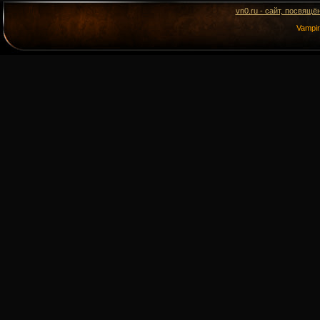
vn0.ru - сайт, посвящё
Vampi