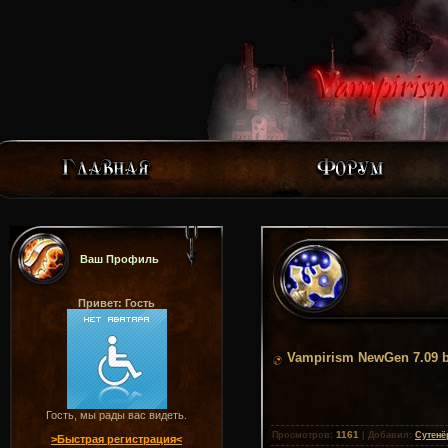
Ваш Профиль
Привет: Гость
Vampirism NewGen 7.09 b
Гость, мы рады вас видеть.
1161
Просмотров
:
|
Добавил
:
Сутенё
>Быстрая регистрация<