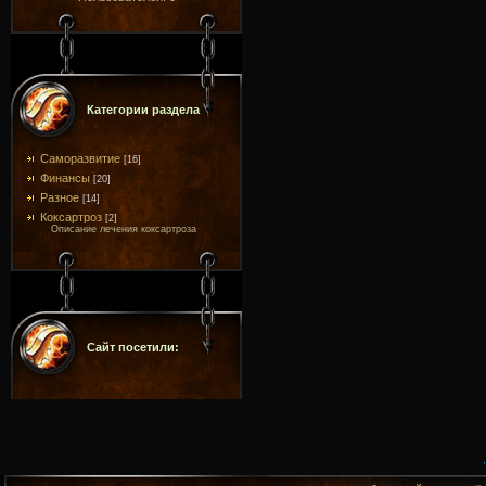
Категории раздела
Саморазвитие
[16]
Финансы
[20]
Разное
[14]
Коксартроз
[2]
Описание лечения коксартроза
Сайт посетили: