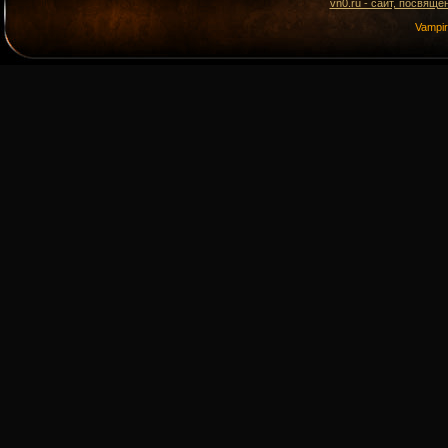
vn0.ru - сайт, посвящё
Vampi