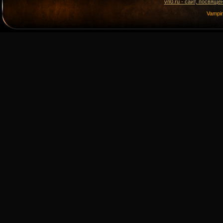
vn0.ru - сайт, посвящё
Vampi