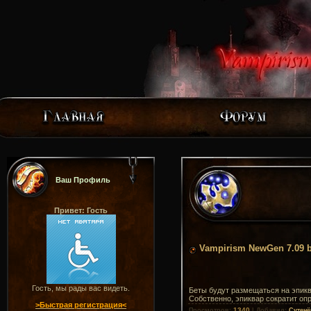
Ваш Профиль
Привет: Гость
Vampirism NewGen 7.09 b
Гость, мы рады вас видеть.
Беты будут размещаться на эпикв
Собственно, эпиквар сократит оп
>Быстрая регистрация<
1340
Просмотров
:
|
Добавил
:
Сутенё