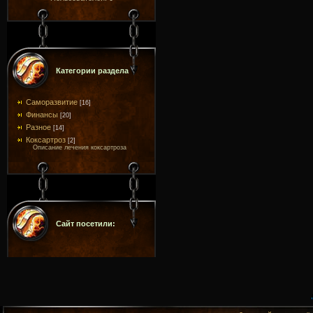
Категории раздела
Саморазвитие
[16]
Финансы
[20]
Разное
[14]
Коксартроз
[2]
Описание лечения коксартроза
Сайт посетили: