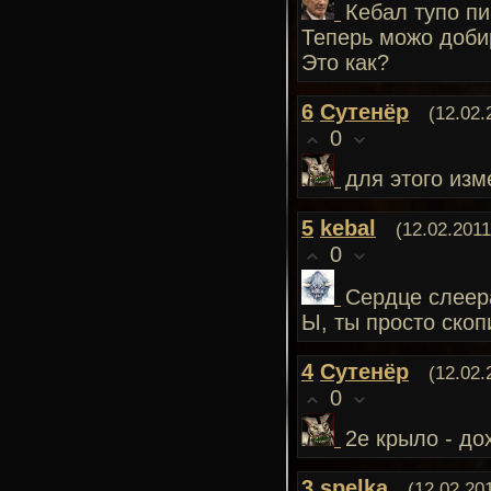
Кебал тупо пи
Теперь можо доби
Это как?
6
Сутенёр
(12.02.
0
для этого изм
5
kebal
(12.02.2011
0
Сердце слеера
Ы, ты просто ско
4
Сутенёр
(12.02.
0
2е крыло - до
3
spelka
(12.02.20