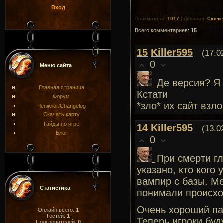
Вход
1017
Просмотров
:
|
Добавил
:
Сутенё
Всего комментариев
:
15
15
Killer595
(17.0
0
Меню сайта
Де версия? Я 
Главная страница
Кстати
Форум
*зло* их сайт взл
Ченжлог/Changelog
Скачать карту
Гайды по игре
14
Killer595
(13.0
Блог
0
При смерти гл
указано, кто кого
вампир с базы. Ме
Статистика
понимали происхо
Очень хороший па
Онлайн всего:
1
Гостей:
1
Теперь игроки буд
Пользователей:
0