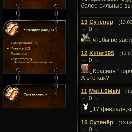
более сильные вы
13
Сутенёр
(13.0
0
Категории раздела
чтобы не заст
Саморазвитие
[16]
Финансы
[20]
12
Killer595
(13.0
Разное
[14]
0
Коксартроз
[2]
Описание лечения коксартроза
Красная "порч
А это как?
11
MeLL0MaN
(1
Сайт посетили:
0
17 февраля,ка
10
Сутенёр
(13.02
0