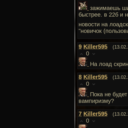
зажимаешь ши
быстрее. в 22б и 
новости на лоадск
"новичок (пользов
9
Killer595
(13.02.
0
На лоад скри
8
Killer595
(13.02.
0
Пока не буде
вампиризму?
7
Killer595
(13.02.
0