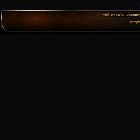
vn0.ru - сайт, посвящё
Vampi