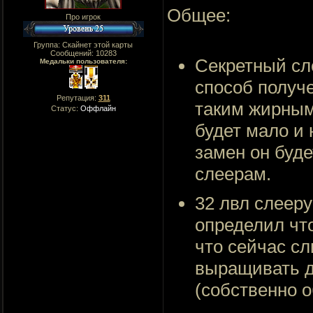
Общее:
Про игрок
Группа: Скайнет этой карты
Сообщений:
10283
Секретный сл
Медальки пользователя:
способ получе
Репутация:
311
таким жирным 
Статус:
Оффлайн
будет мало и 
замен он буде
слеерам.
32 лвл слееру
определил что
что сейчас с
выращивать д
(собственно 