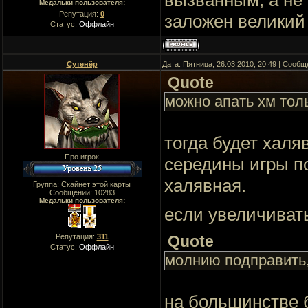
Медальки пользователя:
Репутация:
0
заложен великий
Статус:
Оффлайн
Сутенёр
Дата: Пятница, 26.03.2010, 20:49 | Сооб
Quote
можно апать хм тол
тогда будет халя
Про игрок
середины игры по
халявная.
Группа: Скайнет этой карты
Сообщений:
10283
Медальки пользователя:
если увеличивать
Репутация:
311
Quote
Статус:
Оффлайн
молнию подправить,
на большинстве б