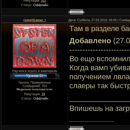
Репутация:
311
Статус:
Оффлайн
(omg)Gamer_)
Дата: Суббота, 27.03.2010, 09:06 | Сооб
Там в разделе баг
Добавлено
(27.0
-----------------------
Во ещо вспомнил!
Когда вамп убива
Научился играть в вампиризм
получением лвла
Группа: Проверенные
слаеры так быстр
Сообщений:
753
Медальки пользователя:
Репутация:
19
______________
Статус:
Оффлайн
Впишешь на загр