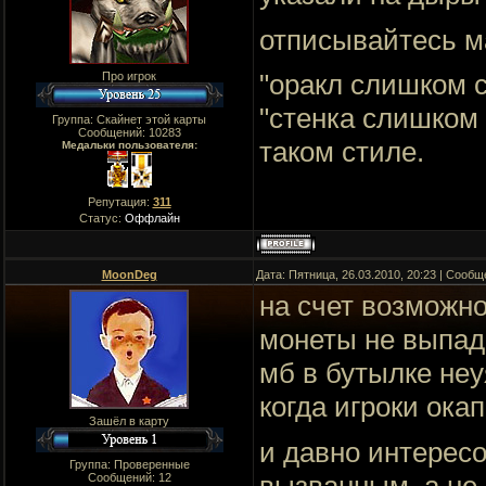
отписывайтесь м
"оракл слишком с
Про игрок
"стенка слишком
Группа: Скайнет этой карты
Сообщений:
10283
таком стиле.
Медальки пользователя:
Репутация:
311
Статус:
Оффлайн
MoonDeg
Дата: Пятница, 26.03.2010, 20:23 | Сооб
на счет возможн
монеты не выпада
мб в бутылке неу
когда игроки окап
Зашёл в карту
и давно интерес
Группа: Проверенные
вызванным, а не 
Сообщений:
12