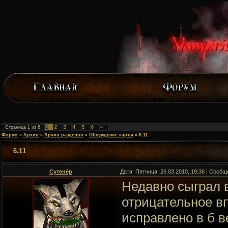
1
Страница
1
из
6
2
3
4
5
6
»
Форум
»
Архив
»
Архив разделов
»
Обсуждение карты
»
6.11
6.11
Сутенёр
Дата: Пятница, 26.03.2010, 19:36 | Сооб
Недавно сыграл в
отрицательное вп
исправлено в б в