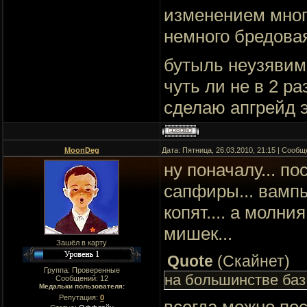
изменением мног
немного бредовая 
бутыль неузявимо
чуть ли не в 2 р
сделаю апгрейд э
MoonDeg
Дата: Пятница, 26.03.2010, 21:15 | Сооб
ну поначалу... п
сапфиры... вампы
копят.... а молни
мишек...
Зашёл в карту
Quote
(
Скайнет
)
Группа: Проверенные
на большинстве баз
Сообщений:
12
Медальки пользователя:
Репутация:
0