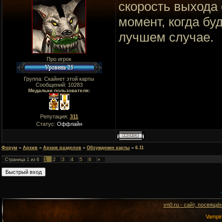
скорость выхода 
момент, когда бу
лучшем случае.
Про игрок
Группа: Скайнет этой карты
Сообщений:
10283
Медальки пользователя:
Репутация:
311
Статус:
Оффлайн
Форум
»
Архив
»
Архив разделов
»
Обсуждение карты
»
6.11
1
Страница
1
из
6
2
3
4
5
6
»
vn0.ru - сайт, посвящё
Vampi