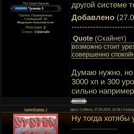
другой системе то
Построил башню
Добавлено
(27.0
Группа: Проверенные
Сообщений:
40
Медальки пользователя:
-----------------------
Репутация:
0
Статус:
Оффлайн
Quote
(
Скайнет
)
возможно стоит урез
совершенно спокойн
Думаю нужно, но 
3000 хп и 300 ур
сильно например 
(omg)Gamer_)
Дата: Суббота, 27.03.2010, 10:39 | Сооб
Ну тогда хотябы у