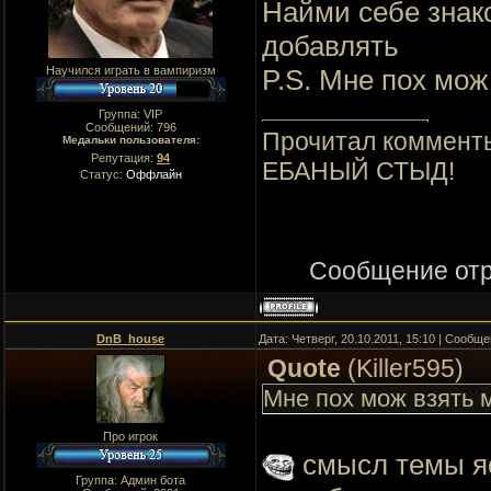
Найми себе знако
добавлять
Научился играть в вампиризм
P.S. Мне пох мож
Группа: VIP
Сообщений:
796
Прочитал комменты
Медальки пользователя:
Репутация:
94
ЕБАНЫЙ СТЫД!
Статус:
Оффлайн
Сообщение от
DnB_house
Дата: Четверг, 20.10.2011, 15:10 | Сообщ
Quote
(
Killer595
)
Мне пох мож взять 
Про игрок
смысл темы яс
Группа: Админ бота