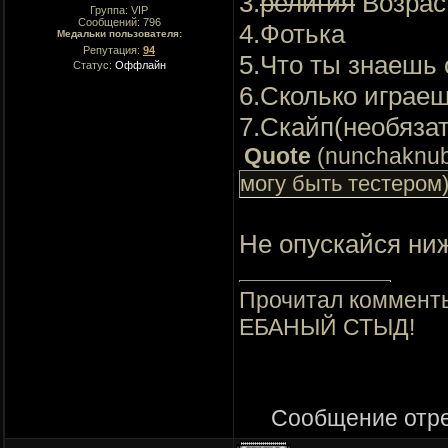
3.
религия
Возрас
Группа: VIP
Сообщений:
796
4.Фотька
Медальки пользователя:
Репутация:
94
5.Что ты знаешь
Статус:
Оффлайн
6.Сколько играе
7.Скайп(необяза
Quote
(
nunchaknu
могу быть тестером
Не опускайся ниж
Прочитал комменты
ЕБАНЫЙ СТЫД!
Сообщение отр