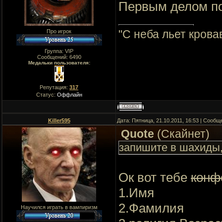
Первым делом по
"C неба льет крова
Про игрок
Группа: VIP
Сообщений:
6490
Медальки пользователя:
Репутация:
317
Статус:
Оффлайн
Killer595
Дата: Пятница, 21.10.2011, 16:53 | Сооб
Quote
(
Скайнет
)
запишите в шахиды,
Ок вот тебе
конф
1.Имя
2.Фамилия
Научился играть в вампиризм