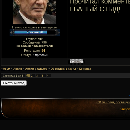
Прочитал комменты
ЕБАНЫЙ СТЫД!
Научился играть в вампиризм
Группа: VIP
Сообщений:
796
Медальки пользователя:
Репутация:
94
Статус:
Оффлайн
Форум
»
Архив
»
Архив разделов
»
Обсуждение карты
»
Команда
1
Страница
1
из
4
2
3
4
»
vn0.ru - сайт, посвящё
Vampi