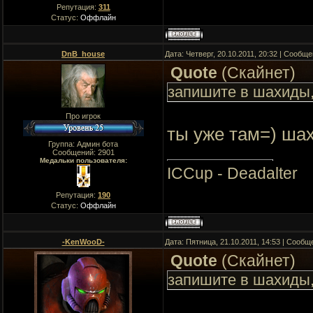
Репутация:
311
Статус:
Оффлайн
DnB_house
Дата: Четверг, 20.10.2011, 20:32 | Сообщ
Quote
(
Скайнет
)
запишите в шахиды,
Про игрок
ты уже там=) ша
Группа: Админ бота
Сообщений:
2901
Медальки пользователя:
ICCup - Deadalter
Репутация:
190
Статус:
Оффлайн
-KenWooD-
Дата: Пятница, 21.10.2011, 14:53 | Сооб
Quote
(
Скайнет
)
запишите в шахиды,