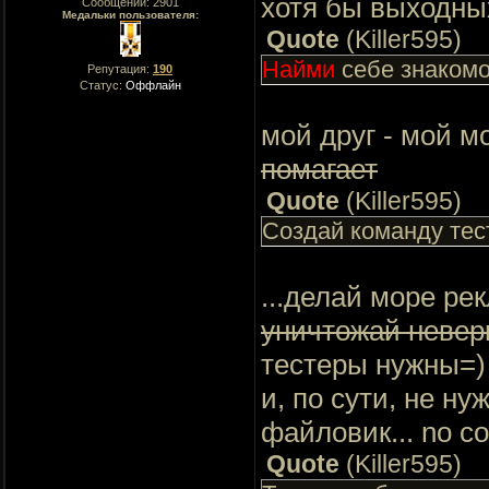
хотя бы выходны
Сообщений:
2901
Медальки пользователя:
Quote
(
Killer595
)
Найми
себе знакомо
Репутация:
190
Статус:
Оффлайн
мой друг - мой м
помагает
Quote
(
Killer595
)
Создай команду тес
...делай море ре
уничтожай неве
тестеры нужны=) 
и, по сути, не ну
файловик... no c
Quote
(
Killer595
)