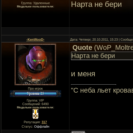
Нарта не бери
Группа: Удаленные
Медальки пользователя:
-KenWooD-
Дата: Четверг, 20.10.2011, 15:23 | Сообщ
Quote
(
WoP_Moltr
Нарта не бери
и меня
"C неба льет крова
Про игрок
Группа: VIP
Сообщений:
6490
Медальки пользователя:
Репутация:
317
Статус:
Оффлайн