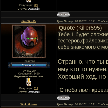
Репутация:
227
Статус:
Оффлайн
-KenWooD-
Дата: Четверг, 20.10.2011, 15:21 | Сообщ
Quote
(
Killer595
)
Тебе 1 будет сложн
тестеров,файловико
себе знакомого с мо
Cтранно, что ты 
Про игрок
ему кто то нужен
Группа: VIP
Сообщений:
6490
Хороший ход, но
Медальки пользователя:
Репутация:
317
"C неба льет крова
Статус:
Оффлайн
WoP_Moltres
Дата: Четверг, 20.10.2011, 15:21 | Сообщ