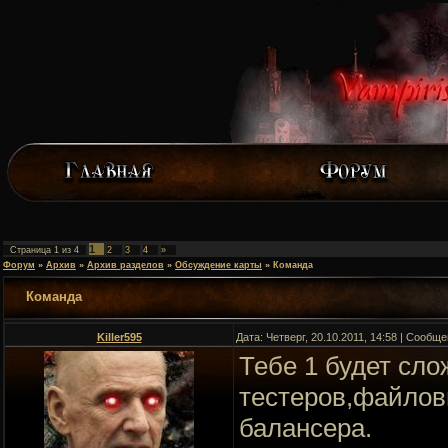
1
Страница
1
из
4
2
3
4
»
Форум
»
Архив
»
Архив разделов
»
Обсуждение карты
»
Команда
Команда
Killer595
Дата: Четверг, 20.10.2011, 14:58 | Сообщ
Тебе 1 будет сло
тестеров,файлов
балансера.