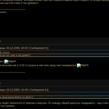
это большей плюсиГ который может быстро поиметь вампа (при сборке), а теперь набо
ьше кастов слаю я так думаю=)
dalter
ница, 04.12.2009, 16:43 | Сообщение #
4
B_house
)
е кастов слаю я так думаю=)
лвл
 рельеф как в 4.02 я сыграл в неё мне ланд там понравился
ница, 04.12.2009, 16:49 | Сообщение #
5
а ланд нужна менять по фулу=)
 будет меняться от версии к версии. По поводу общей красоты ландшавта - над этим 
, что нужнее.