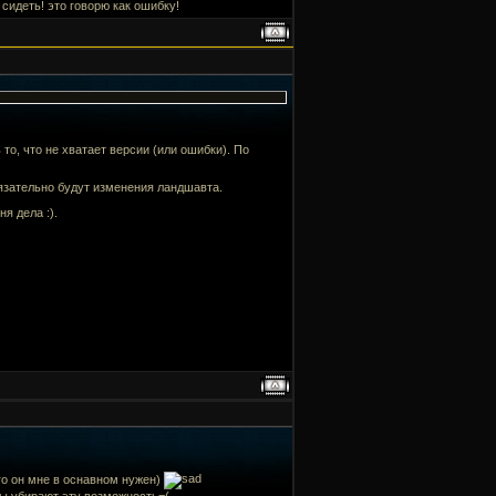
идеть! это говорю как ошибку!
то, что не хватает версии (или ошибки). По
язательно будут изменения ландшавта.
я дела :).
его он мне в оснавном нужен)