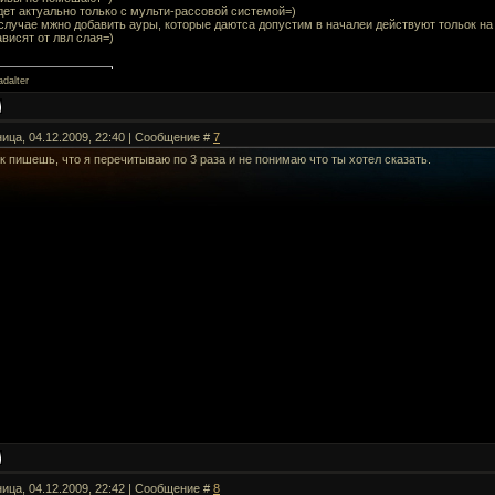
дет актуально только с мульти-рассовой системой=)
 случае мжно добавить ауры, которые даютса допустим в началеи действуют тольок на
висят от лвл слая=)
dalter
ница, 04.12.2009, 22:40 | Сообщение #
7
к пишешь, что я перечитываю по 3 раза и не понимаю что ты хотел сказать.
ница, 04.12.2009, 22:42 | Сообщение #
8