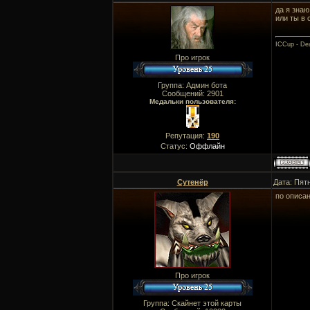
да я знаю
или ты в
ICCup - Dea
Про игрок
Группа: Админ бота
Сообщений:
2901
Медальки пользователя:
Репутация:
190
Статус:
Оффлайн
Сутенёр
Дата: Пят
по описа
Про игрок
Группа: Скайнет этой карты