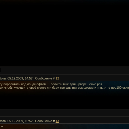
бота, 05.12.2009, 14:57 | Сообщение #
12
гу поработать над ландшафтом.... если ты мне дашь разрешение раз...
ых чтобы улучшить своё место я н буду трогать тригеры джазы и тпп.. я те про100 ски
бота, 05.12.2009, 15:52 | Сообщение #
13
 =