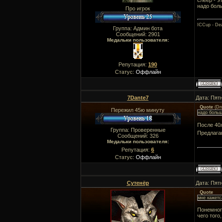
слеер - 
надо бол
Про игрок
ICCup - Dea
Группа: Админ бота
Сообщений:
2901
Медальки пользователя:
Репутация:
190
Статус:
Оффлайн
7Dante7
Дата: Пят
Quote
(
Dn
Пережил 45ю минуту
надо больш
После 40
Группа: Проверенные
Предлагаю
Сообщений:
326
Медальки пользователя:
Репутация:
6
Статус:
Оффлайн
Сутенёр
Дата: Пят
Quote
мне кажетс
Понемногу
чего того