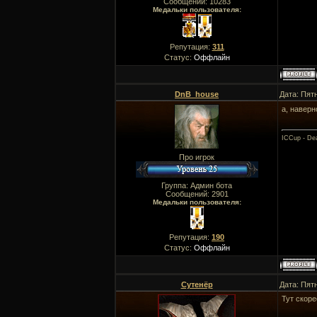
Сообщений:
10283
Медальки пользователя:
Репутация:
311
Статус:
Оффлайн
DnB_house
Дата: Пят
а, наверн
ICCup - Dea
Про игрок
Группа: Админ бота
Сообщений:
2901
Медальки пользователя:
Репутация:
190
Статус:
Оффлайн
Сутенёр
Дата: Пят
Тут скоре