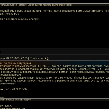
о большей плюсиГ который может быстро поиметь вампа (при сборке)
покупай ему сферу, а ранние килы по типу "толпа слееров vs вамп 3 лвл" это карте не 
ий только рмк.
сты ты считаешь нужны слееру?
ница, 04.12.2009, 22:29 | Сообщение #
6
шь по данной ситуации=)
ят вампа (с новыми кастами ДОПУСТИ), так дать вампу спел буку с дмг по толпе, выж
и скелетов) с ордером атаки онли структуры и хиро=) если он имбовый, так +мп и кд е
 во казарму со снайперами=) снайперы дамагут вампа=) если тепрь к хумам баланс, та
и балансировка=)
тема сложнее (слаи+снипы+таверы), то мутим вампу овертаймовый хил=) и пасиву на
амп круче, но таверы наносят (еще и снипы с ренжом и слаи с кастами.. ууу...), так у 
более-мение=)
но
(04.12.2009, 22:29)
---------------------------------
айнет
)
ы ты считаешь нужны слееру?
ру нюкь=)
сивы не помешают=)