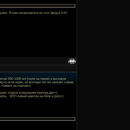
нужно. Я уже насмотрелся на этот бред в 5.07,
егом 500-1000 мп (онли на героя) и вызовом
му=) если норм, но всетаки чет не хватает слаям,
к +лимит на снипов=)
 шанс отдачи атакуюшим юнитам дмг=)
вампа... ХОП новый шмотка на блок и регу=)