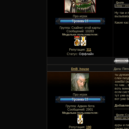
Quote
слеер - эт
Ну так и 
вызывающ
Про игрок
Какие ка
Группа: Скайнет этой карты
Сообщений:
10283
Медальки пользователя:
Репутация:
311
Статус:
Оффлайн
DnB_house
Дата: Пят
ты думае
слеи пизд
зомбЫ (ил
то +им...
воть мин
если сис
Про игрок
тут уже в
вот уже 
Добавле
Группа: Админ бота
------------
Сообщений:
2901
Медальки пользователя:
Quote
(
Ск
Какие каст
ауры и па
Репутация:
190
также па