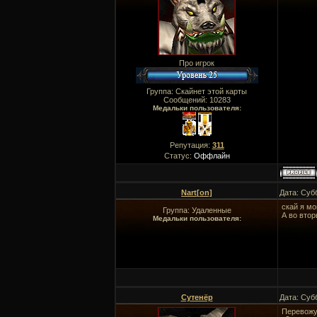
Про игрок
Группа: Скайнет этой карты
Сообщений:
10283
Медальки пользователя:
Репутация:
311
Статус:
Оффлайн
Nart[on]
Дата: Суб
скай я мо
Группа: Удаленные
А во втор
Медальки пользователя:
Сутенёр
Дата: Суб
Перевожу