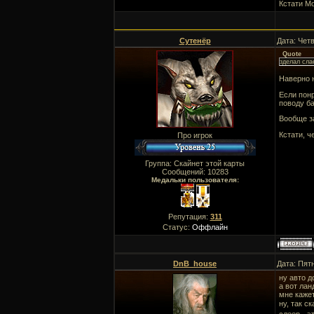
Кстати М
Сутенёр
Дата: Четв
Quote
зделал сла
Наверно н
Если понр
поводу б
Вообще з
Кстати, ч
Про игрок
Группа: Скайнет этой карты
Сообщений:
10283
Медальки пользователя:
Репутация:
311
Статус:
Оффлайн
DnB_house
Дата: Пят
ну авто д
а вот лан
мне каже
ну, так с