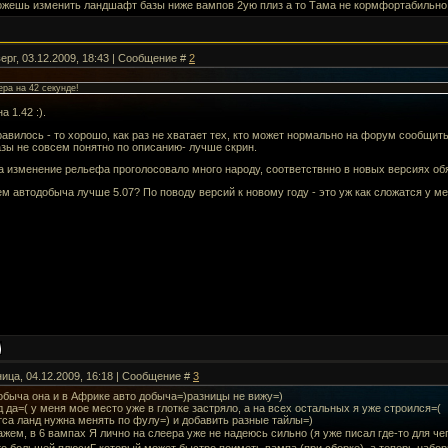
ожешь изменить ландшафт базы ниже вампов 2ую плиз а то Тама не кормфортабильно с
ерг, 03.12.2009, 18:43 | Сообщение #
2
ера на 42 секунде!
а 1.42 :).
авилось - то хорошо, как раз не хватает тех, кто может нормально на форум сообщить 
азы не совсем понятно по описанию- лучше скрин.
а изменение рельефа проголосовало много народу, соответствнно в новых версиях об
ем автодобыча лучше 5.07? По поводу версий к новому году - это уж как сложатся у мен
ница, 04.12.2009, 16:18 | Сообщение #
3
обыча она и в Африке авто добыча=)разницы не вижу=)
д да=( у меня мое место уже в глотке застряло, а на всех остальных я уже строился=(
тса ланд нужна менять по фулу=) и добавить разные тайлы=)
кажем, в 6 вампах Я лично на слеера уже не надеюсь сильно (я уже писал где-то для ч