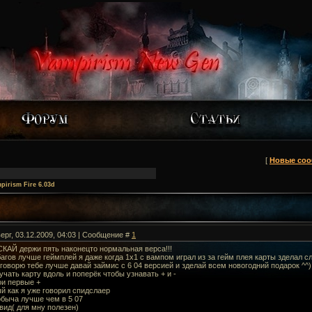
[
Новые со
pirism Fire 6.03d
ерг, 03.12.2009, 04:03 | Сообщение #
1
АЙ держи пять наконецто нормальная верса!!!
гов лучше геймплей я даже когда 1х1 с вампом играл из за гейм плея карты зделал с
 говорю тебе лучше давай займис с 6 04 версией и зделай всем новогодний подарок ^^)
учать карту вдоль и поперёк чтобы узнавать + и -
ои первые +
й как я уже говорил спидслаер
обыча лучше чем в 5 07
вид( для мну полезен)