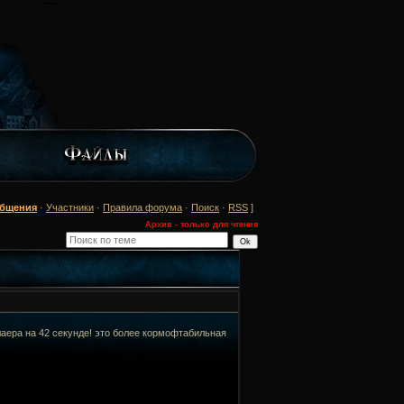
общения
·
Участники
·
Правила форума
·
Поиск
·
RSS
]
Архив - только для чтения
лаера на 42 секунде! это более кормофтабильная