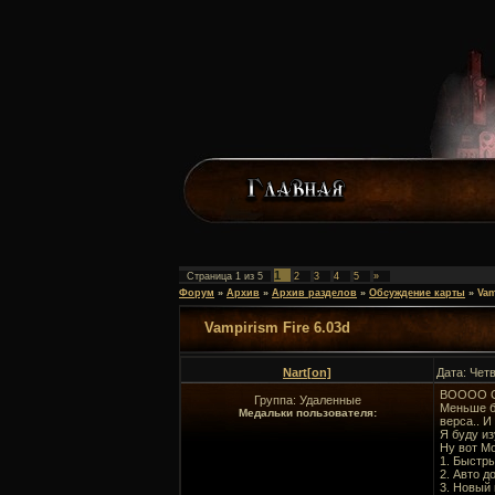
1
Страница
1
из
5
2
3
4
5
»
Форум
»
Архив
»
Архив разделов
»
Обсуждение карты
»
Vam
Vampirism Fire 6.03d
Nart[on]
Дата: Четв
ВОООО СК
Группа: Удаленные
Меньше ба
Медальки пользователя:
верса.. И
Я буду из
Ну вот М
1. Быстры
2. Авто д
3. Новый 