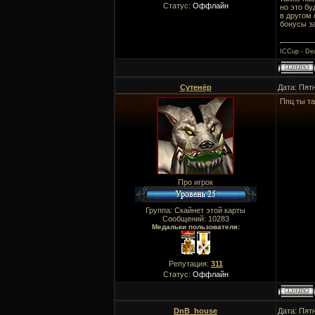
Статус:
Оффлайн
но это бу
в другом
бонусы за
ICCup - Dea
Сутенёр
Дата: Пят
Ппц ты та
Про игрок
Группа: Скайнет этой карты
Сообщений:
10283
Медальки пользователя:
Репутация:
311
Статус:
Оффлайн
DnB_house
Дата: Пят