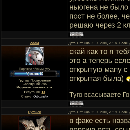
ньюгена не было 
пост не более, ч
решаю через 2 к
ZooM
Дата: Пятница, 21.05.2010, 20:18 | Сооб
скай как то я теб
это а теперь есл
открытую мапу с 
Пережил 45ю минуту
открытая была)
Группа: Проверенные
Сообщений:
395
Медальки пользователя:
Репутация:
13
Туго всасываете Го
Статус:
Оффлайн
Сутенёр
Дата: Пятница, 21.05.2010, 20:19 | Сооб
в факе есть назв
версию есть ссы