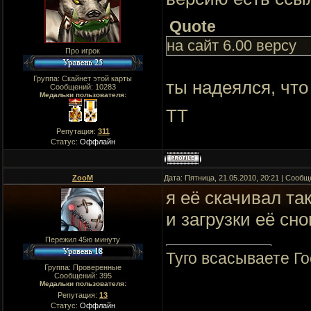
Quote
на сайт 6.00 версу
Про игрок
Группа: Скайнет этой карты
ты надеялся, что
Сообщений:
10283
Медальки пользователя:
ТТ
Репутация:
311
Статус:
Оффлайн
ZooM
Дата: Пятница, 21.05.2010, 20:21 | Сооб
я её скачивал та
и загрузки её сн
Пережил 45ю минуту
Туго всасываете Го
Группа: Проверенные
Сообщений:
395
Медальки пользователя:
Репутация:
13
Статус:
Оффлайн