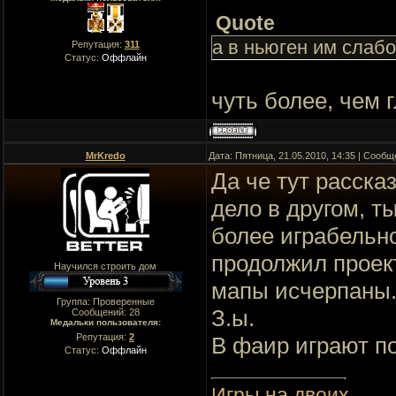
Quote
а в ньюген им слабо
Репутация:
311
Статус:
Оффлайн
чуть более, чем 
MrKredo
Дата: Пятница, 21.05.2010, 14:35 | Сооб
Да че тут расска
дело в другом, т
более играбельно
продолжил проект
Научился строить дом
мапы исчерпаны
Группа: Проверенные
З.ы.
Сообщений:
28
Медальки пользователя:
Репутация:
2
В фаир играют п
Статус:
Оффлайн
Игры на двоих