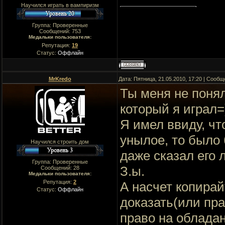
Научился играть в вампиризм
Группа: Проверенные
Сообщений:
753
Медальки пользователя:
Репутация:
19
Статус:
Оффлайн
MrKredo
Дата: Пятница, 21.05.2010, 17:20 | Сооб
Ты меня не понял
который я играл=
Я имел ввиду, чт
унылое, то было 
Научился строить дом
даже сказал его 
Группа: Проверенные
З.ы.
Сообщений:
28
Медальки пользователя:
Репутация:
2
А насчет копирай
Статус:
Оффлайн
доказать(или пра
право на обладан