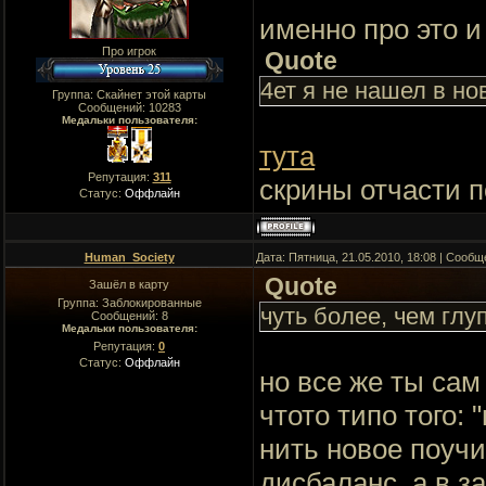
именно про это и
Про игрок
Quote
4ет я не нашел в но
Группа: Скайнет этой карты
Сообщений:
10283
Медальки пользователя:
тута
Репутация:
311
скрины отчасти п
Статус:
Оффлайн
Human_Society
Дата: Пятница, 21.05.2010, 18:08 | Сооб
Quote
Зашёл в карту
Группа: Заблокированные
чуть более, чем глу
Сообщений:
8
Медальки пользователя:
Репутация:
0
Статус:
Оффлайн
но все же ты сам
чтото типо того: 
нить новое поучи
дисбаланс, а в з