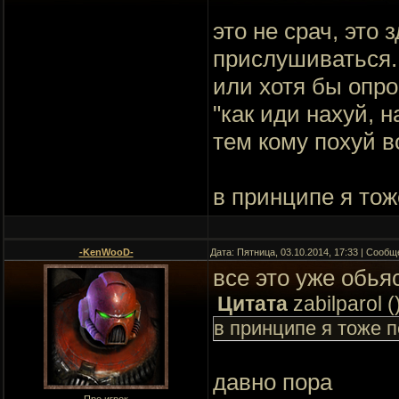
это не срач, это 
прислушиваться.
или хотя бы опро
"как иди нахуй, 
тем кому похуй в
в принципе я тож
-KenWooD-
Дата: Пятница, 03.10.2014, 17:33 | Сооб
все это уже обья
Цитата
zabilparol
(
в принципе я тоже 
давно пора