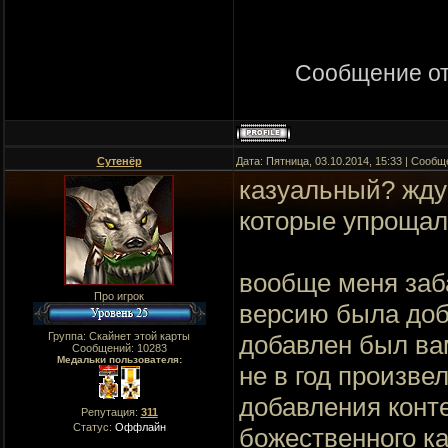
Сообщение о
Сутенёр
Дата: Пятница, 03.10.2014, 15:33 | Сооб
казуальный? жду 
которые упрощал
вообще меня заба
Про игрок
версию была доб
Группа: Скайнет этой карты
добавлен был вам
Сообщений:
10283
Медальки пользователя:
не в год произве
добавления конт
Репутация:
311
Статус:
Оффлайн
божественного к