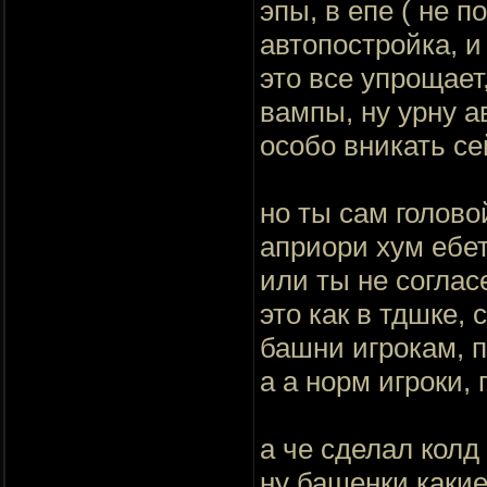
эпы, в епе ( не п
автопостройка, и 
это все упрощает
вампы, ну урну 
особо вникать се
но ты сам голово
априори хум ебет
или ты не соглас
это как в тдшке,
башни игрокам, п
а а норм игроки, 
а че сделал колд
ну башенки какие