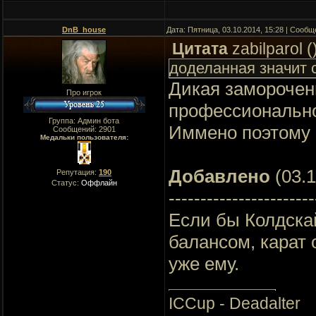
DnB_house
Дата: Пятница, 03.10.2014, 15:28 | Сооб
Цитата
zabilparol
(
доделанная значит 
Дикая замороченн
Про игрок
профессионально
Группа: Админ бота
Иммено поэтому L
Сообщений:
2901
Медальки пользователя:
Добавлено
(03.1
Репутация:
190
Статус:
Оффлайн
-----------------------
Если бы Колдска
балансом, карат 
уже ему.
ICCup - Deadalter