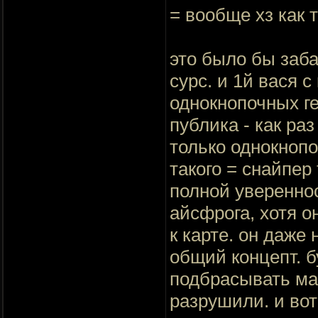
= вообще хз как
это было бы заба
сурс. и 1й вася 
однокнопочных ге
публика - как ра
только однокнопо
такого = снайпер
полной увереннос
айсфрога, хотя о
к карте. он даже
общий концепт. б
подбрасывать ма
разрушили. и вот