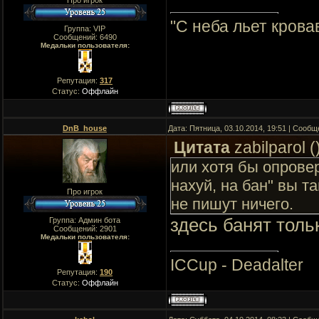
Про игрок
"C неба льет крова
Группа: VIP
Сообщений:
6490
Медальки пользователя:
Репутация:
317
Статус:
Оффлайн
DnB_house
Дата: Пятница, 03.10.2014, 19:51 | Сооб
Цитата
zabilparol
(
или хотя бы опровер
нахуй, на бан" вы т
Про игрок
не пишут ничего.
здесь банят толь
Группа: Админ бота
Сообщений:
2901
Медальки пользователя:
ICCup - Deadalter
Репутация:
190
Статус:
Оффлайн