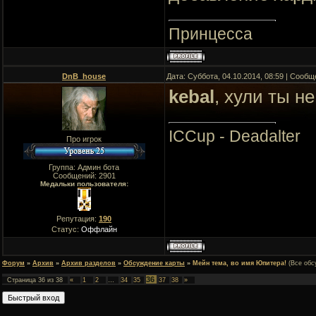
Принцесса
DnB_house
Дата: Суббота, 04.10.2014, 08:59 | Сооб
kebal
, хули ты н
ICCup - Deadalter
Про игрок
Группа: Админ бота
Сообщений:
2901
Медальки пользователя:
Репутация:
190
Статус:
Оффлайн
Форум
»
Архив
»
Архив разделов
»
Обсуждение карты
»
Мейн тема, во имя Юпитера!
(Все обс
36
Страница
36
из
38
«
1
2
…
34
35
37
38
»