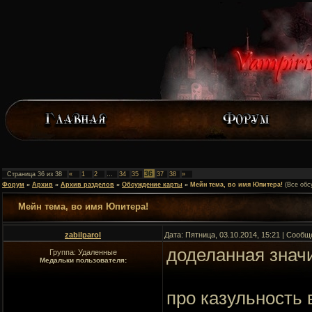
36
Страница
36
из
38
«
1
2
…
34
35
37
38
»
Форум
»
Архив
»
Архив разделов
»
Обсуждение карты
»
Мейн тема, во имя Юпитера!
(Все обс
Мейн тема, во имя Юпитера!
zabilparol
Дата: Пятница, 03.10.2014, 15:21 | Сооб
доделанная знач
Группа: Удаленные
Медальки пользователя:
про казульность 