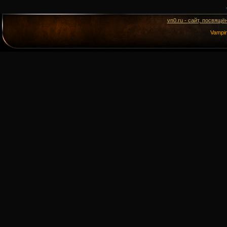
vn0.ru - сайт, посвящё
Vampi