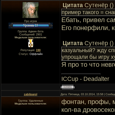
Цитата
Сутенёр
(
)
пример такого = сн
Ебать, привел са
Про игрок
Его понерфили, к
Группа: Админ бота
Сообщений:
2901
Медальки пользователя:
Цитата
Сутенёр
(
)
казуальный? жду сп
Репутация:
190
Статус:
Оффлайн
упрощали бы игру х
Я про то что нев
ICCup - Deadalter
zabilparol
Дата: Пятница, 03.10.2014, 15:58 | Сооб
фонтан, профы, 
Группа: Удаленные
Медальки пользователя:
кол-ва дровосеко