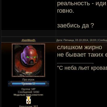
реальность - иди
говно.
заебись да ?
-KenWooD-
Дата: Пятница, 03.10.2014, 16:03 | Сооб
слишком жирно
не бывает таких 
"C неба льет крова
Про игрок
Группа: VIP
Сообщений:
6490
Медальки пользователя:
Репутация:
317