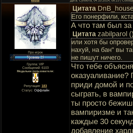
kebal
Дата: Суббота, 04.10.2014, 08:23 | Сооб
Цитата
DnB_hous
Его понерфили, кста
А что там был з
Цитата
zabilparol
(
или хотя бы опровер
нахуй, на бан" вы т
Про игрок
не пишут ничего.
Что тебе объясня
Группа: VIP
Сообщений:
6103
Медальки пользователя:
оказуаливание? 
приди домой и по
Репутация:
183
Статус:
Оффлайн
сыграть, в вампир
ты просто бежиш
вампиризме и та
каждые 30 секунд
добавление хардк