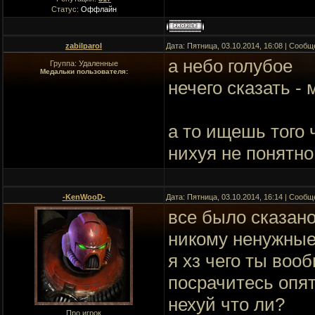
Статус:
Оффлайн
zabilparol
Дата: Пятница, 03.10.2014, 16:08 | Сооб
а небо голубое
Группа: Удаленные
Медальки пользователя:
нечего сказать - 
а то ищешь того 
нихуя не понятно
-KenWooD-
Дата: Пятница, 03.10.2014, 16:14 | Сооб
все было сказано
никому ненужные
я хз чего ты воо
посрачитесь опят
нехуй что ли?
Про игрок