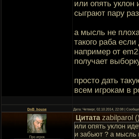
или опять уклон 
сыграют пару раз
а мысль не плоха
такого раба если
например от em2
получает выборку
просто дать таку
всем игрокам в р
DnB_house
Дата: Четверг, 02.10.2014, 22:08 | Сообщ
Цитата
zabilparol
(
или опять уклон иде
и забьют ? а мысль 
Про игрок