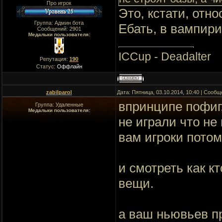
Про игрок
Это, кстати, отн
Группа: Админ бота
Ебать, в вампири
Сообщений:
2901
Медальки пользователя:
ICCup - Deadalter
Репутация:
190
Статус:
Оффлайн
zabilparol
Дата: Пятница, 03.10.2014, 10:40 | Сооб
впринципе пофиг
Группа: Удаленные
Медальки пользователя:
не играли что не
вам игроки потом
и смотреть как к
вещи.
а ваш ньювьев п