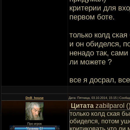
критерии для вхо
первом боте.
только колд ская
и он обиделся, п
ненадо так, сами
ли можете ?
все я досрал, в
DnB_house
Дата: Пятница, 03.10.2014, 15:15 | Сооб
Цитата
zabilparol
(
только колд ская бы
обиделся, потом уше
Про игрок
критиковать что ли 