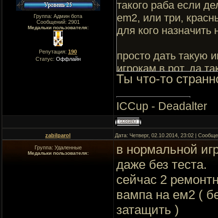
такого раба если де
em2, или три, крас
Группа: Админ бота
Сообщений:
2901
для кого назначить 
Медальки пользователя:
Репутация:
190
просто дать такую и
Статус:
Оффлайн
игрокам в рот, да т
Ты что-то стран
ICCup - Deadalter
zabilparol
Дата: Четверг, 02.10.2014, 23:02 | Сообщ
в нормальной игр
Группа: Удаленные
Медальки пользователя:
даже без теста.
сейчас 2 ремонтн
вампа на ем2 ( б
затащить )