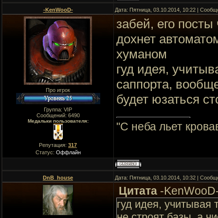
-KenWooD-
Дата: Пятница, 03.10.2014, 10:22 | Сооб
забей, его посты
дохнет автомато
хуманом
гуд идея, учитыва
саппорта, вообще
Про игрок
будет юзаться ст
Группа: VIP
Сообщений:
6490
Медальки пользователя:
"C неба льет крова
Репутация:
317
Статус:
Оффлайн
DnB_house
Дата: Пятница, 03.10.2014, 10:32 | Сооб
Цитата
-KenWooD
гуд идея, учитывая 
не строят базы, а ч