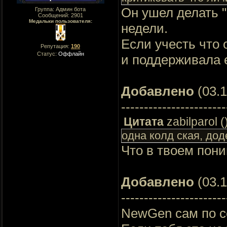
Он ушел делать "
Группа: Админ бота
Сообщений:
2901
Медальки пользователя:
недели.
Если учесть что 
Репутация:
190
Статус:
Оффлайн
и поддерживала е
Добавлено
(03.1
-----------------------
Цитата
zabilparol
(
одна колд ская, до
Что в твоем пон
Добавлено
(03.1
-----------------------
NewGen сам по с