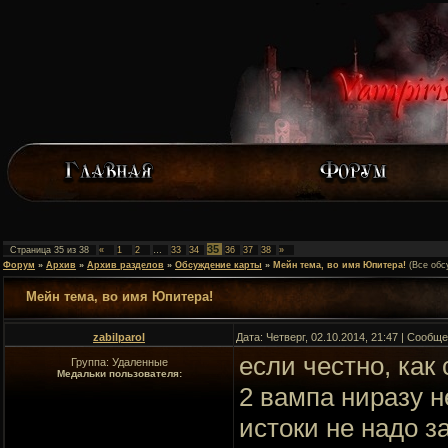
35
Страница
35
из
38
«
1
2
…
33
34
36
37
38
»
Форум
»
Архив
»
Архив разделов
»
Обсуждение карты
»
Мейн тема, во имя Юпитера!
(Все обс
Мейн тема, во имя Юпитера!
zabilparol
Дата: Четверг, 02.10.2014, 21:47 | Сообщ
если честно, как 
Группа: Удаленные
Медальки пользователя:
2 вампа ниразу н
истоки не надо з