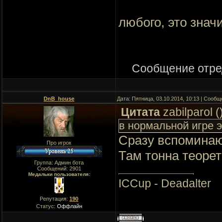
любого, это знач
Сообщение отре
DnB_house
Дата: Пятница, 03.10.2014, 10:13 | Сооб
Цитата
zabilparol
(
в нормальной игре э
Сразу вспоминаю
Про игрок
Там тонна теорет
Группа: Админ бота
Сообщений:
2901
Медальки пользователя:
ICCup - Deadalter
Репутация:
190
Статус:
Оффлайн