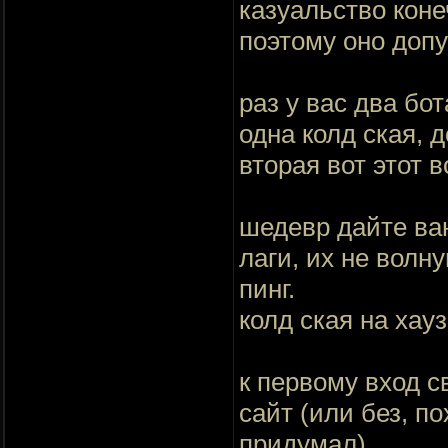
казуальство конеч
поэтому оно доп
раз у вас два бот
одна колд ская, 
вторая вот этот 
шедевр дайте ван
лаги, их не волн
пинг.
колд ская на хауз
к первому вход с
сайт (или без, п
придумал)