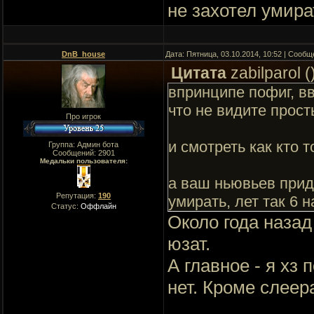
не захотел умират
DnB_house
Дата: Пятница, 03.10.2014, 10:52 | Сооб
Цитата
zabilparol
(
впринципе пофиг, в
что не видите прост
Про игрок
и смотреть как кто 
Группа: Админ бота
Сообщений:
2901
Медальки пользователя:
а ваш ньювьев прид
Репутация:
190
умирать, лет так 6 
Статус:
Оффлайн
Около года назад
юзат.
А главное - я хз
нет. Кроме слеер