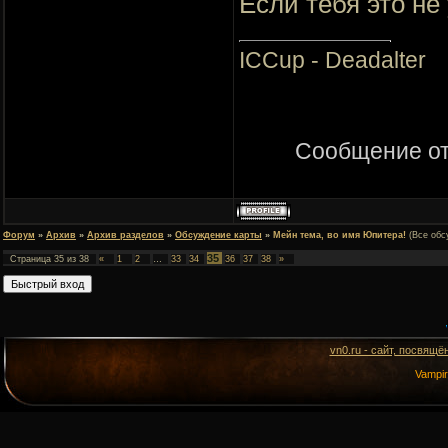
Если тебя это не
ICCup - Deadalter
Сообщение о
Форум
»
Архив
»
Архив разделов
»
Обсуждение карты
»
Мейн тема, во имя Юпитера!
(Все обс
35
Страница
35
из
38
«
1
2
…
33
34
36
37
38
»
vn0.ru - сайт, посвящё
Vampi