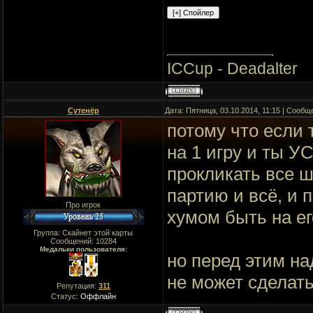
ICCup - Deadalter
Сутенёр
Дата: Пятница, 03.10.2014, 11:15 | Сооб
потому что если 
на 1 игру и ты У
прокликать все ш
партию и всё, и 
Про игрок
хумом быть на ег
Группа: Скайнет этой карты
Сообщений:
10284
Медальки пользователя:
но перед этим на
не может сделать
Репутация:
311
Статус:
Оффлайн