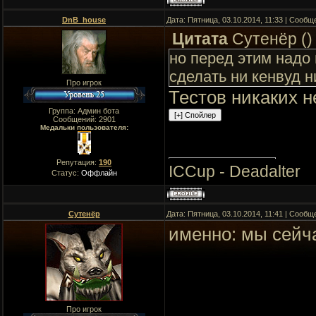
DnB_house
Дата: Пятница, 03.10.2014, 11:33 | Сооб
Цитата
Сутенёр
(
)
но перед этим надо 
сделать ни кенвуд н
Про игрок
Тестов никаких н
Группа: Админ бота
Сообщений:
2901
Медальки пользователя:
Репутация:
190
ICCup - Deadalter
Статус:
Оффлайн
Сутенёр
Дата: Пятница, 03.10.2014, 11:41 | Сооб
именно: мы сейч
Про игрок