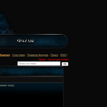
общения
·
Участники
·
Правила форума
·
Поиск
·
RSS
]
Архив - только для чтения
ивает игру)