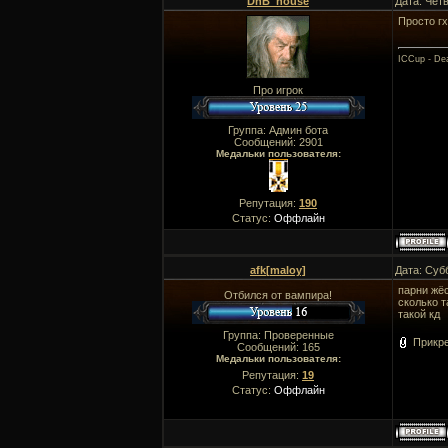
DnB_house
Дата: Четв
Просто гх
ICCup - Dea
Про игрок
Группа: Админ бота
Сообщений:
2901
Медальки пользователя:
Репутация:
190
Статус:
Оффлайн
afk[maloy]
Дата: Суб
парни жёс
Отбился от вампира!
сколько т
такой кд
Группа: Проверенные
Прикр
Сообщений:
165
Медальки пользователя:
Репутация:
19
Статус:
Оффлайн