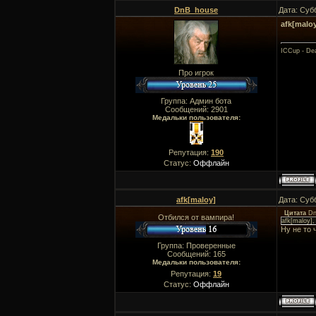
DnB_house
Дата: Суб
afk[malo
ICCup - Dea
Про игрок
Группа: Админ бота
Сообщений:
2901
Медальки пользователя:
Репутация:
190
Статус:
Оффлайн
afk[maloy]
Дата: Суб
Цитата
Dn
Отбился от вампира!
afk[maloy]
Ну не то 
Группа: Проверенные
Сообщений:
165
Медальки пользователя:
Репутация:
19
Статус:
Оффлайн