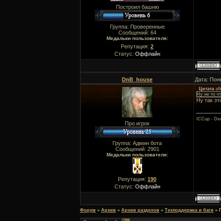
Построил башню
Группа: Проверенные
Сообщений:
64
Медальки пользователя:
Репутация:
2
Статус:
Оффлайн
DnB_house
Дата: Пон
Цитата
af
Ну не то ч
Ну так эт
ICCup - Dea
Про игрок
Группа: Админ бота
Сообщений:
2901
Медальки пользователя:
Репутация:
190
Статус:
Оффлайн
Форум
»
Архив
»
Архив разделов
»
Техподдержка и баги
»