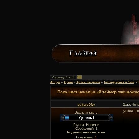
1
Страница
1
из
1
Форум
»
Архив
»
Архив разделов
»
Техподдержка и баги
»
Пока идет начальный таймер уже можно
subwo0fer
Дата: Четв
успел сы
Зашёл в карту
Группа: Новичок
Сообщений:
1
Медальки пользователя:
Репутация:
0