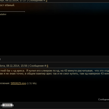
ерг, 06.11.2014, 17:27 | Сообщение #
5
ост ебаный.
dalter
бота, 08.11.2014, 15:56 | Сообщение #
6
ткий баг с кд ареса. Я купил его слеером по кд, на 43 минуте расчитывая, что это от
ам я не знаю точно, в общем вампир арес так и не смог купить, там кд наверное 43 ми
епления:
5850629.png
(1.51 Mb)
Сообщени