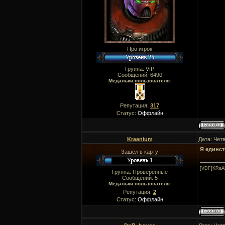
Про игрок
Группа: VIP
Сообщений:
6490
Медальки пользователя:
Репутация:
317
Статус:
Оффлайн
Kraanium
Дата: Четв
Я единст
Зашёл в карту
[VDF]KRaA
Группа: Проверенные
Сообщений:
5
Медальки пользователя:
Репутация:
2
Статус:
Оффлайн