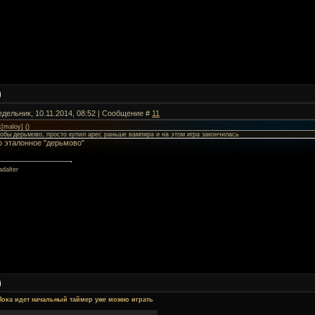
едельник, 10.11.2014, 08:52 | Сообщение #
11
k[maloy]
(
)
тобы дерьмово, просто купил арес раньше вампира и на этом игра закончилась
о эталонное "дерьмово"
dalter
Пока идет начальный таймер уже можно играть