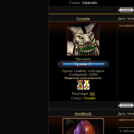
Статус:
Оффлайн
Сутенёр
Дата: Четв
ты нашёл
Про игрок
Группа: Скайнет этой карты
Сообщений:
10283
Медальки пользователя:
Репутация:
311
Статус:
Онлайн
-KenWooD-
Дата: Четв
просто кт
"C неба ль