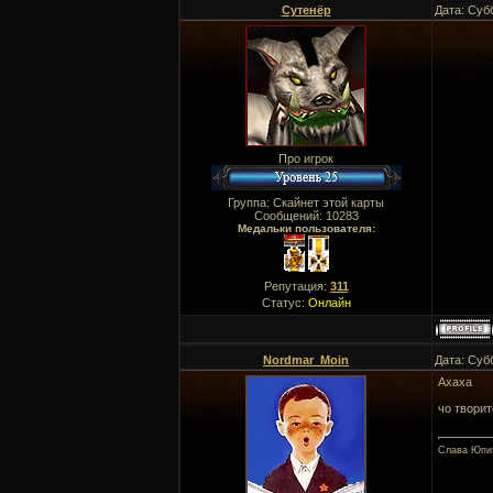
Сутенёр
Дата: Суб
Про игрок
Группа: Скайнет этой карты
Сообщений:
10283
Медальки пользователя:
Репутация:
311
Статус:
Онлайн
Nordmar_Мoin
Дата: Суб
Ахаха
чо творит
Слава Юпи