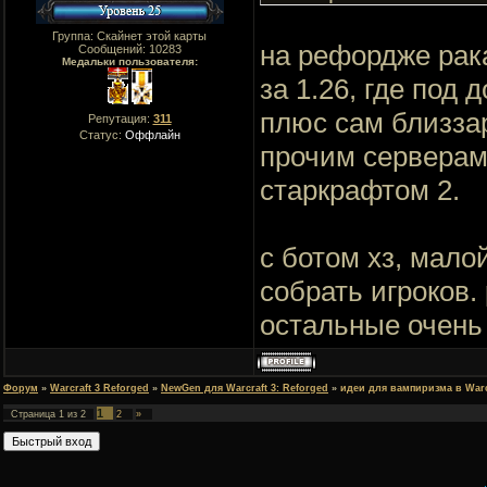
Группа: Скайнет этой карты
на рефордже рак
Сообщений:
10283
Медальки пользователя:
за 1.26, где под
плюс сам близза
Репутация:
311
Статус:
Оффлайн
прочим серверам
старкрафтом 2.
с ботом хз, мало
собрать игроков.
остальные очень
Форум
»
Warcraft 3 Reforged
»
NewGen для Warcraft 3: Reforged
»
идеи для вампиризма в Warcr
1
Страница
1
из
2
2
»