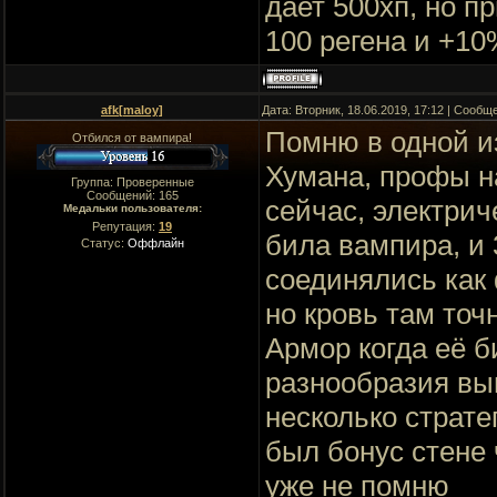
дает 500хп, но п
100 регена и +1
afk[maloy]
Дата: Вторник, 18.06.2019, 17:12 | Сооб
Помню в одной и
Отбился от вампира!
Хумана, профы н
Группа: Проверенные
Сообщений:
165
сейчас, электрич
Медальки пользователя:
Репутация:
19
била вампира, и 
Статус:
Оффлайн
соединялись как 
но кровь там точ
Армор когда её 
разнообразия вы
несколько страт
был бонус стене 
уже не помню