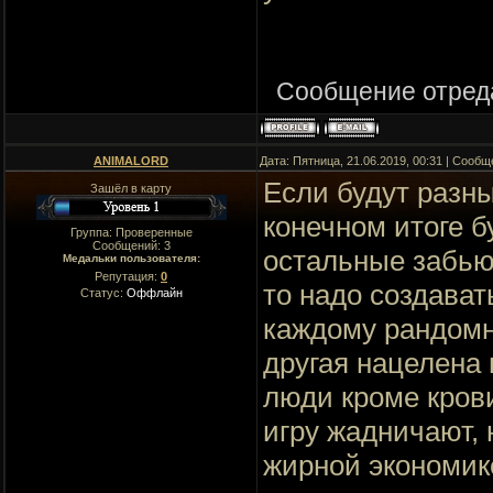
Сообщение отред
ANIMALORD
Дата: Пятница, 21.06.2019, 00:31 | Сооб
Если будут разн
Зашёл в карту
конечном итоге б
Группа: Проверенные
Сообщений:
3
остальные забью
Медальки пользователя:
Репутация:
0
то надо создават
Статус:
Оффлайн
каждому рандомна
другая нацелена 
люди кроме крови
игру жадничают, 
жирной экономике