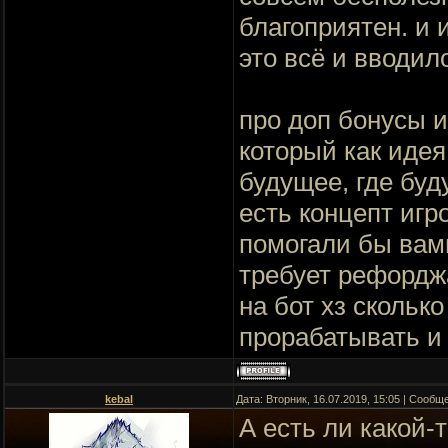
благоприятен. и 
это всё и вводил
про доп бонусы и
который как идея
будущее, где буд
есть концепт игр
помогали бы вам
требует рефорджа
на бот хз скольк
прорабатывать и 
kebal
Дата: Вторник, 16.07.2019, 15:05 | Сооб
А есть ли какой-