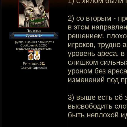
1) с хилом были
2) со вторым - п
в этом направле
Про игрок
решением. плохо
Группа: Скайнет этой карты
игроков, трудно 
Сообщений:
10283
Медальки пользователя:
уровень ареса. в
слишком сильных
Репутация:
311
Статус:
Оффлайн
уроном без ареса
изменений под п
3) выше есть об 
высвободить сло
быть неплохой и