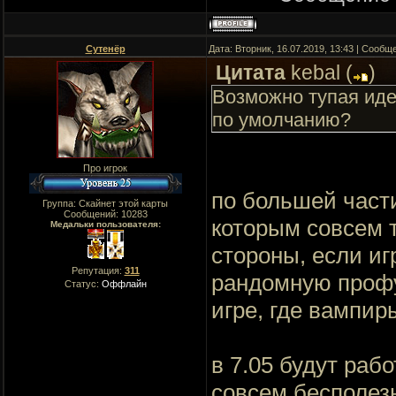
Сутенёр
Дата: Вторник, 16.07.2019, 13:43 | Сооб
Цитата
kebal
(
)
Возможно тупая иде
по умолчанию?
Про игрок
по большей част
Группа: Скайнет этой карты
Сообщений:
10283
которым совсем т
Медальки пользователя:
стороны, если иг
Репутация:
311
рандомную профу 
Статус:
Оффлайн
игре, где вампир
в 7.05 будут ра
совсем бесполез