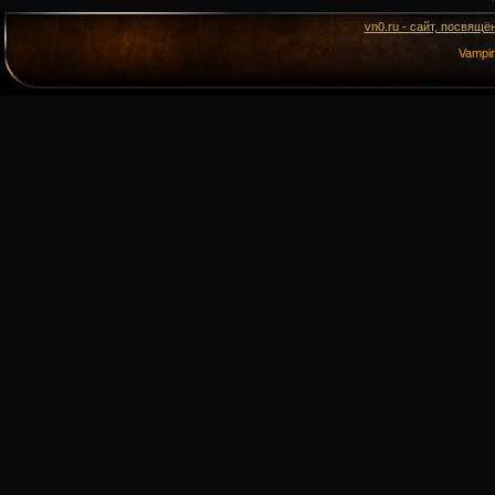
vn0.ru - сайт, посвящё
Vampi