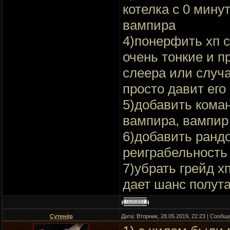
котелка с 0 мину
вампира
4)понерфить хп с
очень тонкие и п
слеера или случа
просто давит его
5)добавить коман
вампира, вампир
6)добавить ранд
реиграбельность 
7)убрать грейд х
дает шанс полута
Сутенёр
Дата: Вторник, 28.05.2019, 22:23 | Сооб