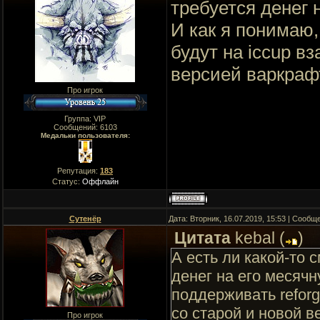
требуется денег 
И как я понимаю, 
будут на iccup в
версией варкраф
Про игрок
Группа: VIP
Сообщений:
6103
Медальки пользователя:
Репутация:
183
Статус:
Оффлайн
Сутенёр
Дата: Вторник, 16.07.2019, 15:53 | Сооб
Цитата
kebal
(
)
А есть ли какой-то 
денег на его месячн
поддерживать reforg
со старой и новой 
Про игрок