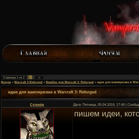
1
Страница
1
из
2
2
»
Форум
»
Warcraft 3 Reforged
»
NewGen для Warcraft 3: Reforged
»
идеи для вампиризма в Warcr
идеи для вампиризма в Warcraft 3: Reforged
Сутенёр
Дата: Пятница, 05.04.2019, 17:40 | Сооб
пишем идеи, кото