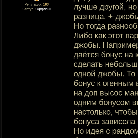
лучше другой, но
Репутация:
183
Статус:
Оффлайн
разница. +-джобы
Но тогда разнооб
Либо как этот па
джобы. Например
даётся бонус на 
сделать небольшо
одной джобы. То 
бонус к огенным 
на доп высос ман
одним бонусом вы
настолько, чтобы
бонуса зависела 
Но идея с рандо