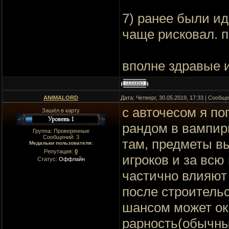
7) ранее были и
чаще рисковал. 
вполне здравые 
ANIMALORD
Дата: Четверг, 30.05.2019, 17:33 | Сообщ
с авточесом я по
Зашёл в карту
рандом в вампир
Группа: Проверенные
Сообщений:
3
там, предметы в
Медальки пользователя:
Репутация:
0
игроков и за всю
Статус:
Оффлайн
частично влияют 
после строитель
шансом может ока
рарность(обычные