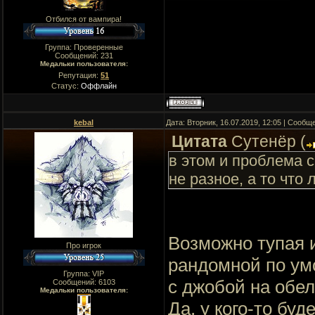
Отбился от вампира!
Группа: Проверенные
Сообщений:
231
Медальки пользователя:
Репутация:
51
Статус:
Оффлайн
kebal
Дата: Вторник, 16.07.2019, 12:05 | Сооб
Цитата
Сутенёр
(
в этом и проблема 
не разное, а то что
Возможно тупая и
Про игрок
рандомной по ум
Группа: VIP
с джобой на обели
Сообщений:
6103
Медальки пользователя:
Да, у кого-то бу