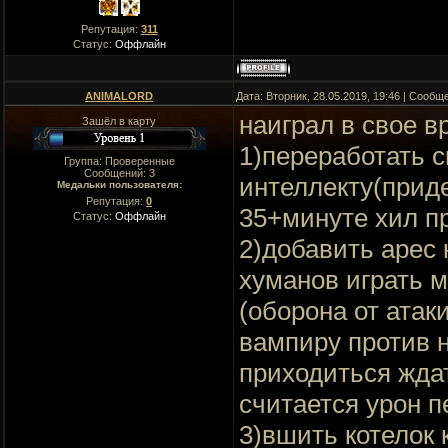
Репутация:
311
Статус:
Оффлайн
ANIMALORD
Дата: Вторник, 28.05.2019, 19:46 | Сооб
наиграл в свое в
Зашёл в карту
1)переработать с
Группа: Проверенные
Сообщений:
3
интеллекту(приде
Медальки пользователя:
Репутация:
0
35+минуте хил п
Статус:
Оффлайн
2)добавить арес 
хуманов играть 
(оборона от атак
вампиру против 
приходиться жда
считается урон п
3)вшить котелок 