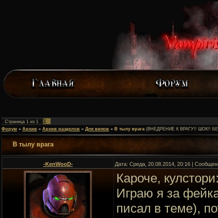
1
Страница
1
из
1
Форум
»
Архив
»
Архив разделов
»
Для випов
»
В тылу врага
(ВНЕДРЕНИЕ К ВРАГУ!! ШОК!! Б
В тылу врага
-KenWooD-
Дата: Среда, 20.08.2014, 20:16 | Сообще
Кароче, кулстори
Играю я за фейка
писал в теме), п