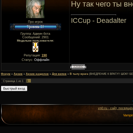
Ну так чего ты в
ICCup - Deadalter
Про игрок
Группа: Админ бота
Сообщений:
2901
Медальки пользователя:
Репутация:
190
Статус:
Оффлайн
Форум
»
Архив
»
Архив разделов
»
Для випов
»
В тылу врага
(ВНЕДРЕНИЕ К ВРАГУ!! ШОК!! Б
1
Страница
1
из
1
vn0.ru - сайт, посвящё
Vampi