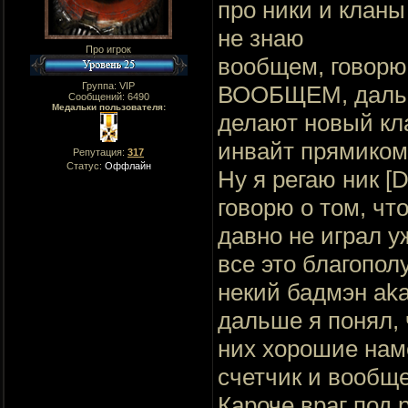
про ники и кланы
не знаю
Про игрок
вообщем, говор
Группа: VIP
ВООБЩЕМ, дальше
Сообщений:
6490
Медальки пользователя:
делают новый кла
инвайт прямиком
Репутация:
317
Статус:
Оффлайн
Ну я регаю ник [
говорю о том, чт
давно не играл уж
все это благополу
некий бадмэн aka
дальше я понял,
них хорошие наме
счетчик и вообщ
Кароче враг под