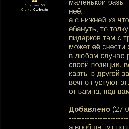
маленькой базы. 
Репутация:
58
неё.
Статус:
Оффлайн
а с нижней хз чт
ебануть, то толку
пидарков там с т
может её снести 
в любом случае 
своей позиции. в
карты в другой з
вечно пустуют эт
от вампа, под ва
Добавлено
(27.0
-----------------------
а вообще тут по 