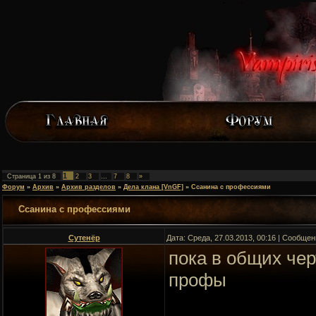
1
Страница
1
из
8
2
3
…
7
8
»
Форум
»
Архив
»
Архив разделов
»
Дела клана [VnGF]
»
Ссанина с профессиями
Ссанина с профессиями
Сутенёр
Дата: Среда, 27.03.2013, 00:16 | Сообще
пока в общих чер
профы