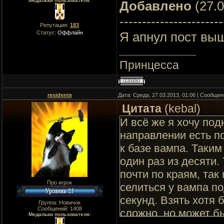
Медальки пользователя:
Добавлено
(27.0
-----------------------
Репутация:
183
Я апнул пост вы
Статус:
Оффлайн
Принцесса
residente
Дата: Среда, 27.03.2013, 01:06 | Сообще
Цитата
(
kebal
)
И всё же я хочу под
направлении есть п
к базе вампа. Таки
один раз из десяти.
почти по краям, так
Про игрок
селиться у вампа по
секунд. Взять хотя 
Группа: Новичок
Сообщений:
1408
сложно, но может б
Медальки пользователя: