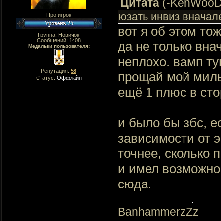
Цитата
(
-KenWooD
юзать инвиз вначал
Про игрок
вот я об этом то
Группа: Новичок
Сообщений:
1408
да не только вна
Медальки пользователя:
неплохо. вамп ту
Репутация:
58
прощай мой мил
Статус:
Оффлайн
ещё 1 плюс в ст
и было бы збс, е
зависимости от 
точнее, сколько 
и имел возможнос
сюда.
BanhammerzZz