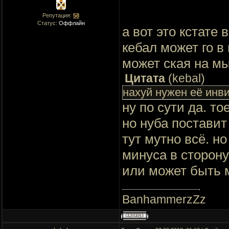
баз были в другую с
карте будет одинак
Репутация:
58
Статус:
Оффлайн
карты используют к
а вот это кстате
кебал может го в
может ская на мы
Цитата
(
kebal
)
нахуй нужен её инв
ну по сути да. т
но нуба поставит
тут мутно всё. н
минуса в сторон
или может быть 
BanhammerzZz