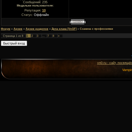
Сообщений:
235
Медальки пользователя:
Репутация:
10
Статус:
Оффлайн
Форум
»
Архив
»
Архив разделов
»
Дела клана [VnGF]
»
Ссанина с профессиями
1
Страница
1
из
8
2
3
…
7
8
»
vn0.ru - сайт, посвящё
Vampi