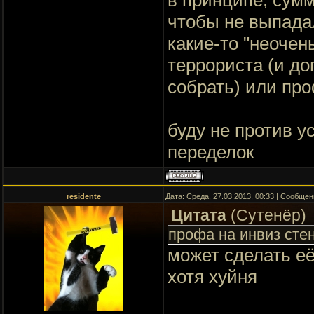
в принципе, сумм
чтобы не выпада
какие-то "неочен
террориста (и д
собрать) или про
буду не против 
переделок
residente
Дата: Среда, 27.03.2013, 00:33 | Сообще
Цитата
(
Сутенёр
)
профа на инвиз сте
может сделать её
хотя хуйня