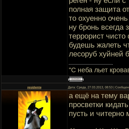
реген - ну если 
полная защита от
то охуенно очень
ну бронь всегда 
террорист чисто
будешь жалеть чт
лесоруб хуйней б
"C неба льет крова
residente
Дата: Среда, 27.03.2013, 08:53 | Сообще
а ещё на тему ва
просветки кидать
пусть и читерно 