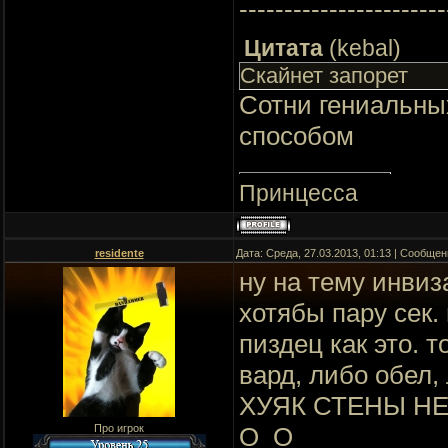
-----------------------
Цитата
(
kebal
)
Скайнет запорет
Сотни гениальны
способом
Принцесса
residente
Дата: Среда, 27.03.2013, 01:13 | Сообще
ну на тему инвиз
хотябы пару сек.
пиздец как это. т
вард, либо обел,
ХУЯК СТЕНЫ Н
Про игрок
О_О