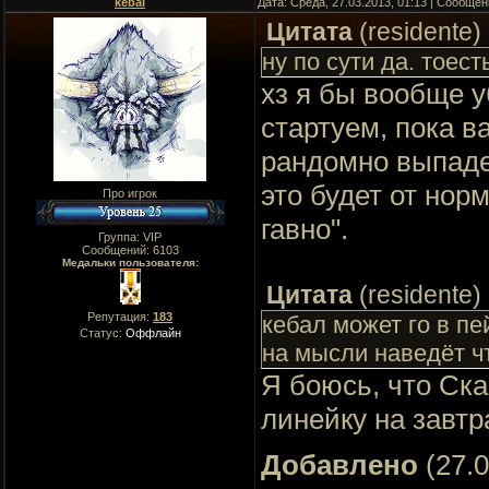
kebal
Дата: Среда, 27.03.2013, 01:13 | Сообще
Цитата
(
residente
)
ну по сути да. тоес
хз я бы вообще у
стартуем, пока в
рандомно выпаде
это будет от нор
Про игрок
гавно".
Группа: VIP
Сообщений:
6103
Медальки пользователя:
Цитата
(
residente
)
Репутация:
183
кебал может го в п
Статус:
Оффлайн
на мысли наведёт чт
Я боюсь, что Ска
линейку на завтр
Добавлено
(27.0