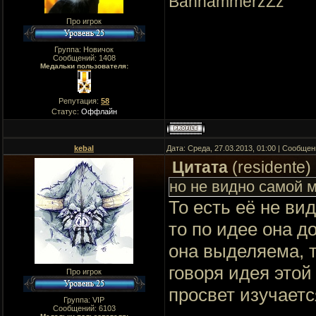
BanhammerzZz
Про игрок
Группа: Новичок
Сообщений:
1408
Медальки пользователя:
Репутация:
58
Статус:
Оффлайн
kebal
Дата: Среда, 27.03.2013, 01:00 | Сообще
Цитата
(
residente
)
но не видно самой 
То есть её не ви
то по идее она д
она выделяема, т
говоря идея этой
Про игрок
просвет изучаетс
Группа: VIP
Сообщений:
6103