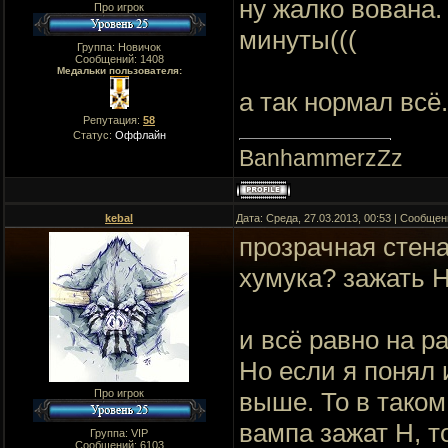
ну жалко вована.
Про игрок
минуты(((
Группа: Новичок
Сообщений:
1408
Медальки пользователя:
а так нормал всё.
Репутация:
58
Статус:
Оффлайн
BanhammerzZz
kebal
Дата: Среда, 27.03.2013, 00:53 | Сообще
прозрачная стена
хумука? зажать H
и всё равно на р
Но если я понял 
Про игрок
выше. То в таком
вампа зажат H, т
Группа: VIP
Сообщений:
6103