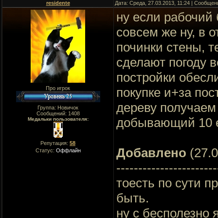
residente
Дата: Среда, 27.03.2013, 11:24 | Сообще
ну если рабочий 
совсем же ну, в 
починки стены, т
сделают погоду 
постройки обесли
Про игрок
покупке и+за пост
дереву получаем 
Группа: Новичок
Сообщений:
1408
добывающий 10 е
Медальки пользователя:
Репутация:
58
Добавлено
(27.0
Статус:
Оффлайн
-----------------------
тоесть по сути п
быть.
ну с бесполезно 