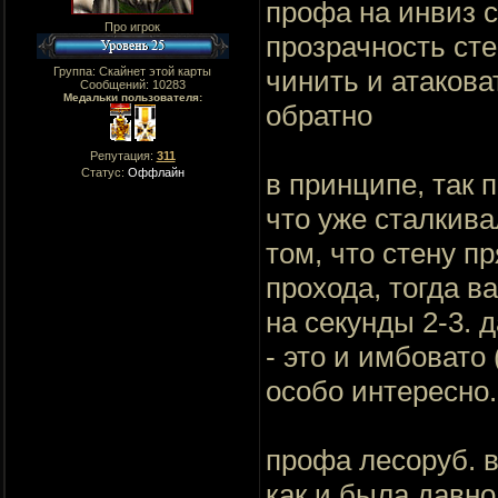
профа на инвиз с
Про игрок
прозрачность стен
Группа: Скайнет этой карты
чинить и атакова
Сообщений:
10283
Медальки пользователя:
обратно
Репутация:
311
Статус:
Оффлайн
в принципе, так 
что уже сталкива
том, что стену п
прохода, тогда в
на секунды 2-3. 
- это и имбовато 
особо интересно.
профа лесоруб. в
как и была давн