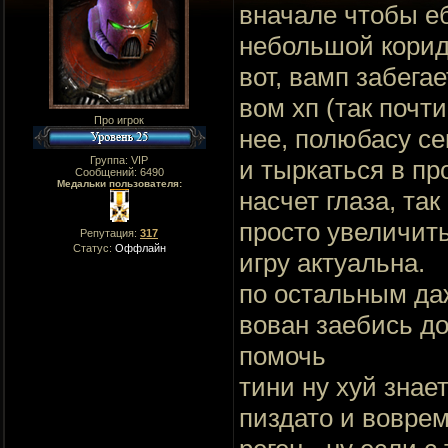
вначале чтобы еб
небольшой коридо
вот, вамп забегае
вом хп (так почти
Про игрок
нее, полюбасу се
Группа: VIP
и тыркаться в пр
Сообщений:
6490
Медальки пользователя:
насчет глаза, та
просто увеличить
Репутация:
317
Статус:
Оффлайн
игру актуальна.
по остальным даж
вован заебись до
помочь
тини ну хуй знае
пиздато и воврем