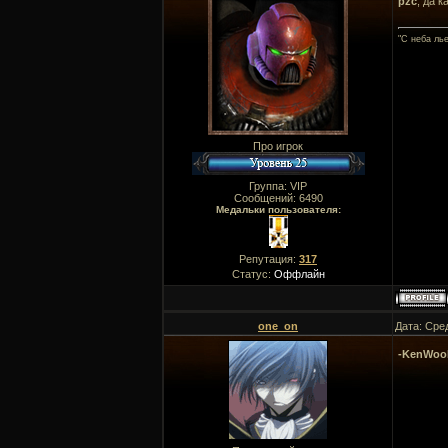
pzc
, да 
"C неба ль
Про игрок
Группа: VIP
Сообщений:
6490
Медальки пользователя:
Репутация:
317
Статус:
Оффлайн
one_on
Дата: Сре
-KenWoo