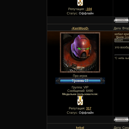
Репутация:
-104
Статус:
Оффлайн
-KenWooD-
Дата: Втор
кебал кри
Quote
(
on
ЯННП
это вооб
"C неба ль
Про игрок
Группа: VIP
Сообщений:
6490
Медальки пользователя:
Репутация:
317
Статус:
Оффлайн
kebal
Дата: Сре