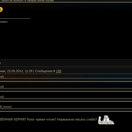
 гиклго не волнует я говорил копай глубже
dalter
ник, 22.05.2012, 11:28 | Сообщение #
185
bal
)
bal
)
bal
)
B_house
)
ВЁННАЯ ХЕРНЯ? Руки -крюки чтоле? Нормально писать слабо?