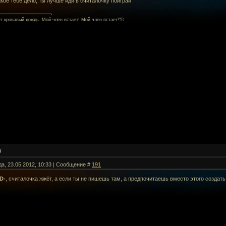
какое тебе дело, ты лучше иди в считалочку поиграй
ет кровавый дождь. Мой член встает! Мой член встает!"©
да, 23.05.2012, 10:33 | Сообщение #
191
D-
, считалочка жжёт, а если ты не пишешь там, а предпочитаешь вместо этого создат