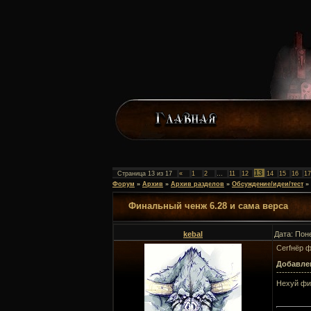
13
Страница
13
из
17
«
1
2
…
11
12
14
15
16
17
Форум
»
Архив
»
Архив разделов
»
Обсуждение/идеи/тест
»
Финальный ченж 6.28 и сама верса
kebal
Дата: Пон
Cerfнёр ф
Добавле
------------
Нехуй фи