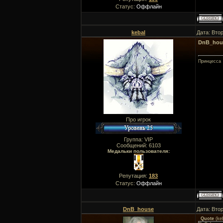
Статус:
Оффлайн
kebal
Дата: Вто
DnB_hou
Принцесса
Про игрок
Группа: VIP
Сообщений:
6103
Медальки пользователя:
Репутация:
183
Статус:
Оффлайн
DnB_house
Дата: Вто
Quote
(
ke