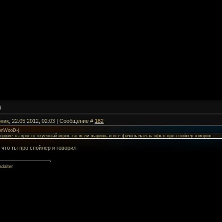
рник, 22.05.2012, 02:03 | Сообщение #
182
enWooD-
)
форуме ты просто охуенный игрок, во всем шаришь и все фичи качаешь офк я про спойлер говорил
о что ты про спойлер и говорил
dalter