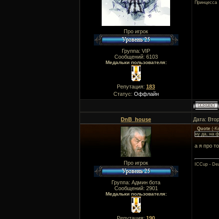
Принцесса
Про игрок
Группа: VIP
Сообщений:
6103
Медальки пользователя:
Репутация:
183
Статус:
Оффлайн
DnB_house
Дата: Вто
Quote
(
-K
ну да, на 
а я про т
Про игрок
ICCup - Dea
Группа: Админ бота
Сообщений:
2901
Медальки пользователя:
Репутация:
190