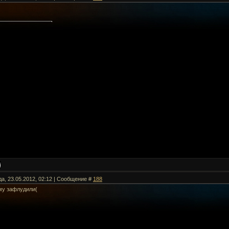
да, 23.05.2012, 02:12 | Сообщение #
188
му зафлудили(