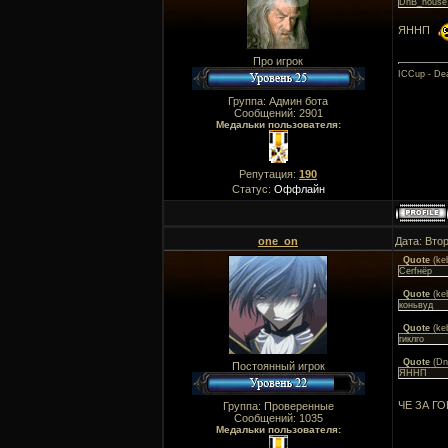
DnB_house,
ЯННП
Про игрок
ICCup - Dea
Группа: Админ бота
Сообщений:
2901
Медальки пользователя:
Репутация:
190
Статус:
Оффлайн
one_on
Дата: Втор
Quote
(
ke
Cerfнёр
Quote
(
ke
коньвуд
Quote
(
ke
гиклго
Quote
(
Dn
Постоянный игрок
ЯННП
ЧЕ ЗА ГО
Группа: Проверенные
Сообщений:
1035
Медальки пользователя: