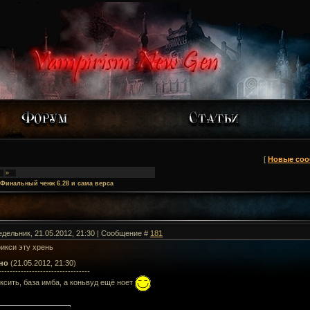
[
Новые со
»
Финальный ченж 6.28 и сама верса
едельник, 21.05.2012, 21:30 | Сообщение #
181
икси эту хрень
но
(21.05.2012, 21:30)
---------------------------------
ксить, база имба, а коньвуд ещё ноет