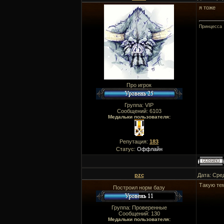
я тоже
Принцесса
Про игрок
Группа: VIP
Сообщений:
6103
Медальки пользователя:
Репутация:
183
Статус:
Оффлайн
pzc
Дата: Сре
Такую те
Построил норм базу
Группа: Проверенные
Сообщений:
130
Медальки пользователя: