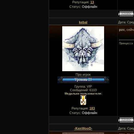
Репутация:
13
Статус:
Оффлайн
kebal
Дата: Сре
pzc
, сей
Принцесса
Про игрок
Группа: VIP
Сообщений:
6103
Медальки пользователя:
Репутация:
183
Статус:
Оффлайн
-KenWooD-
Дата: Сре