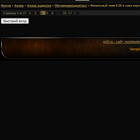
Форум
»
Архив
»
Архив разделов
»
Обсуждение/идеи/тест
»
Финальный ченж 6.28 и сама верс
2
Страница
2
из
17
«
1
3
4
…
16
17
»
vn0.ru - сайт, посвящё
Vampi