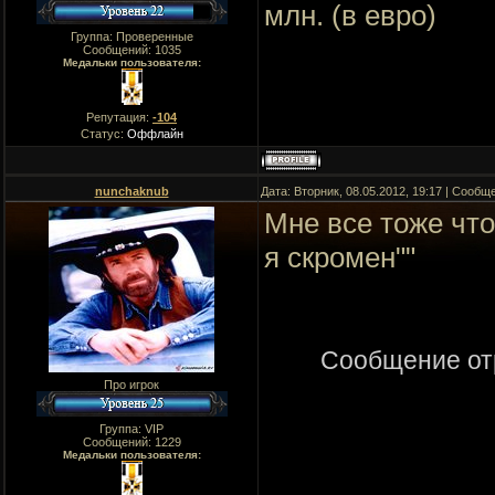
млн. (в евро)
Группа: Проверенные
Сообщений:
1035
Медальки пользователя:
Репутация:
-104
Статус:
Оффлайн
nunchaknub
Дата: Вторник, 08.05.2012, 19:17 | Сооб
Мне все тоже что
я скромен""
Сообщение от
Про игрок
Группа: VIP
Сообщений:
1229
Медальки пользователя: