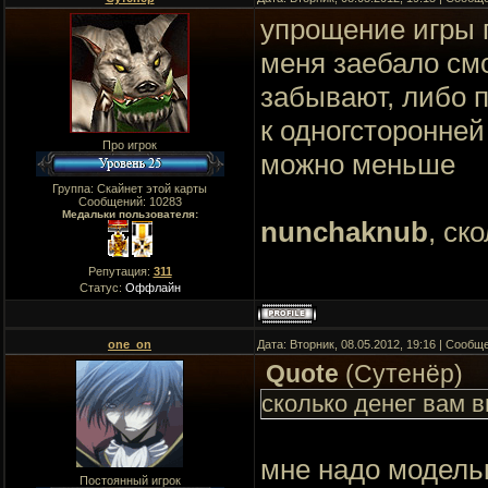
упрощение игры п
меня заебало смо
забывают, либо п
к одногсторонней
Про игрок
можно меньше
Группа: Скайнет этой карты
Сообщений:
10283
Медальки пользователя:
nunchaknub
, ск
Репутация:
311
Статус:
Оффлайн
one_on
Дата: Вторник, 08.05.2012, 19:16 | Сооб
Quote
(
Сутенёр
)
сколько денег вам 
мне надо модельк
Постоянный игрок