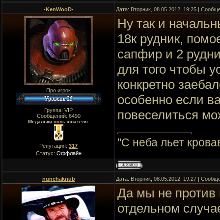
-KenWooD-
Дата: Вторник, 08.05.2012, 19:25 | Сооб
Ну так и начальн
18к рудник, помое
сапфир и 2 рудн
для того чтобы у
конкретно заебал
Про игрок
особенно если ва
Группа: VIP
повеселиться мо
Сообщений:
6490
Медальки пользователя:
"C неба льет крова
Репутация:
317
Статус:
Оффлайн
nunchaknub
Дата: Вторник, 08.05.2012, 19:27 | Сооб
Да мы не против 
отдельном случае