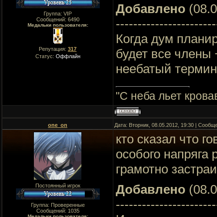
Добавлено
(08.0
Группа: VIP
-----------------------
Сообщений:
6490
Медальки пользователя:
Когда дум плани
Репутация:
317
будет все члены 
Статус:
Оффлайн
неебатый термин
"C неба льет крова
one_on
Дата: Вторник, 08.05.2012, 19:30 | Сооб
кто сказал что г
особого напряга 
грамотно застраи
Добавлено
(08.0
Постоянный игрок
-----------------------
Группа: Проверенные
Сообщений:
1035
Медальки пользователя: