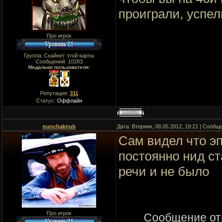
проиграли, успел
Про игрок
Группа: Скайнет этой карты
Сообщений:
10283
Медальки пользователя:
Репутация:
311
Статус:
Оффлайн
nunchaknub
Дата: Вторник, 08.05.2012, 19:21 | Сооб
Сам видел что эп
постоянно нид ст
речи и не было
Про игрок
Сообщение от