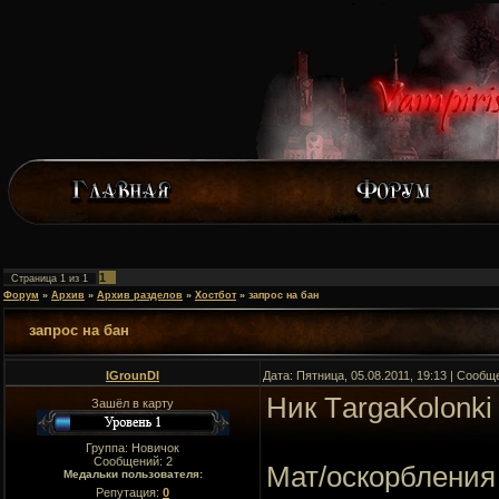
1
Страница
1
из
1
Форум
»
Архив
»
Архив разделов
»
Хостбот
»
запрос на бан
запрос на бан
IGrounDI
Дата: Пятница, 05.08.2011, 19:13 | Сооб
Ник TаrgaKolonki
Зашёл в карту
Группа: Новичок
Сообщений:
2
Мат/оскорбления 
Медальки пользователя:
Репутация:
0