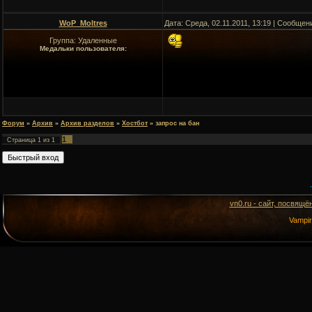
WoP_Moltres
Дата: Среда, 02.11.2011, 13:19 | Сообщен
Группа: Удаленные
Медальки пользователя:
Форум
»
Архив
»
Архив разделов
»
Хостбот
»
запрос на бан
1
Страница
1
из
1
vn0.ru - сайт, посвящё
Vampi