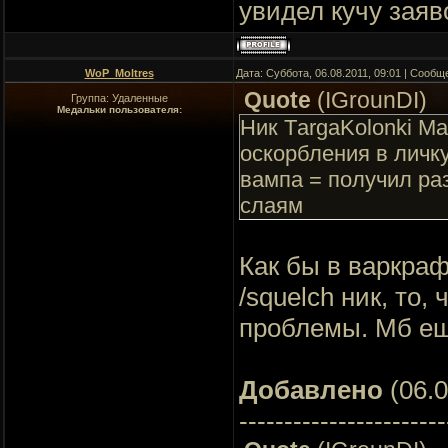
увидел кучу заяв
WoP_Moltres
Дата: Суббота, 06.08.2011, 09:01 | Сооб
Quote
(
IGrounDI
)
Группа: Удаленные
Медальки пользователя:
Ник TаrgaKolonki Ма
оскорбления в личк
вампа = получил раз
слаям
Как бы в варкраф
/squelch ник, то,
проблемы. Мб ещ
Добавлено
(06.0
-----------------------