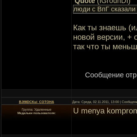
Quote
(
IGrounDI
)
люди с ВпГ сказали
Как ты знаешь (и
новой версии, + 
так что ты мень
Сообщение отр
BJI9IDCKui_COTOHA
Дата: Среда, 02.11.2011, 13:00 | Сообщен
U menya kompromat
Группа: Удаленные
Медальки пользователя: