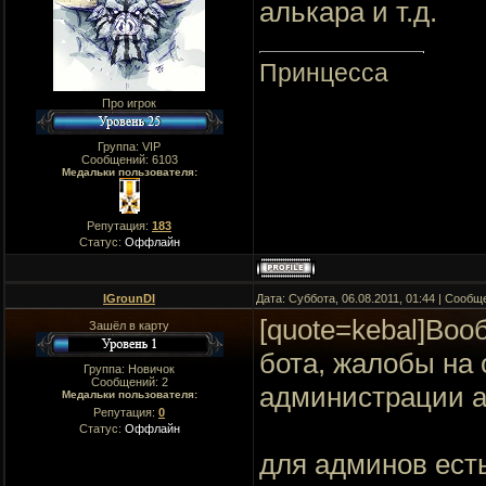
алькара и т.д.
Принцесса
Про игрок
Группа: VIP
Сообщений:
6103
Медальки пользователя:
Репутация:
183
Статус:
Оффлайн
IGrounDI
Дата: Суббота, 06.08.2011, 01:44 | Сооб
[quote=kebal]Воо
Зашёл в карту
бота, жалобы на
Группа: Новичок
Сообщений:
2
администрации ал
Медальки пользователя:
Репутация:
0
Статус:
Оффлайн
для админов есть