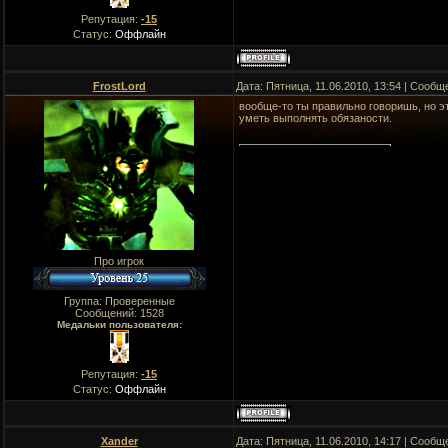
Репутация:
-15
Статус:
Оффлайн
FrostLord
Дата: Пятница, 11.06.2010, 13:54 | Сооб
вообще-то ты правильно говоришь, но эт
уметь выполнять обязаности.
Про игрок
Группа: Проверенные
Сообщений:
1528
Медальки пользователя:
Репутация:
-15
Статус:
Оффлайн
Xander
Дата: Пятница, 11.06.2010, 14:17 | Сооб