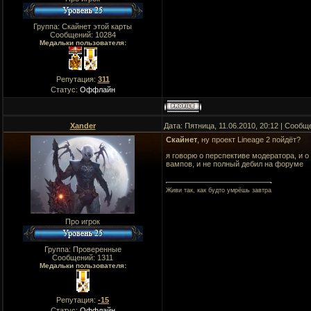
Группа: Скайнет этой карты
Сообщений:
10284
Медальки пользователя:
Репутация:
311
Статус:
Оффлайн
Xander
Дата: Пятница, 11.06.2010, 20:12 | Сооб
Скайнет
, ну проект Lineage 2 пойдёт?
я говорю о перспективе модератора, и о
вампов, и не полный дебил на форуме
Живи так, как будто умрёшь завтра
Про игрок
Группа: Проверенные
Сообщений:
1311
Медальки пользователя:
Репутация:
-15
Статус:
Оффлайн