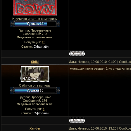
Научился играть в вампиризм
Группа: Проверенные
Сообщений:
753
Медальки пользователя:
Репутация:
19
Статус:
Оффлайн
Shiki
Дата: Четверг, 10.06.2010, 01:00 | Сообщ
монархия прям решает 1 но следуют вс
Отбился от вампира!
Группа: Проверенные
Сообщений:
176
Медальки пользователя:
Репутация:
4
Статус:
Оффлайн
Xander
Дата: Четверг, 10.06.2010, 13:26 | Сообщ