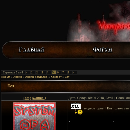
5
Страница
5
из
8
«
1
2
3
4
6
7
8
»
Форум
»
Архив
»
Архив разделов
»
Хостбот
»
Бот
Бот
(omg)Gamer_)
Дата: Среда, 09.06.2010, 23:41 | Сообще
модераторов!!! Вот только это