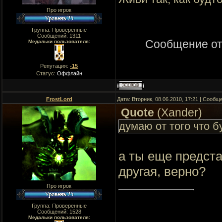
Про игрок
Группа: Проверенные
Сообщений:
1311
Сообщение о
Медальки пользователя:
Репутация:
-15
Статус:
Оффлайн
FrostLord
Дата: Вторник, 08.06.2010, 17:21 | Сооб
Quote
(
Xander
)
думаю от того что б
а ты еще предста
другая, верно?
Про игрок
Группа: Проверенные
Сообщений:
1528
Медальки пользователя: