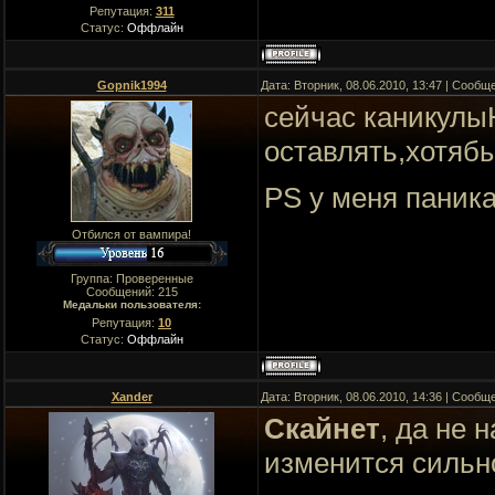
Репутация:
311
Статус:
Оффлайн
Gopnik1994
Дата: Вторник, 08.06.2010, 13:47 | Сооб
сейчас каникулы
оставлять,хотябы
PS у меня паник
Отбился от вампира!
Группа: Проверенные
Сообщений:
215
Медальки пользователя:
Репутация:
10
Статус:
Оффлайн
Xander
Дата: Вторник, 08.06.2010, 14:36 | Сооб
Скайнет
, да не 
изменится сильн