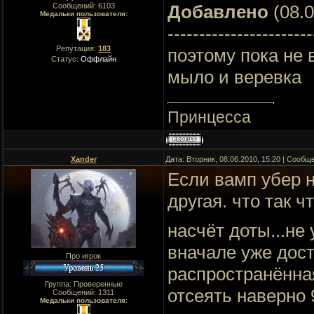
Сообщений:
6103
Добавлено
(08.0
Медальки пользователя:
-----------------------
Репутация:
183
поэтому пока не 
Статус:
Оффлайн
мыло и веревка
Принцесса
Xander
Дата: Вторник, 08.06.2010, 15:20 | Сооб
Если вамп убер н
другая. что так ч
насчёт доты...не
вначале уже дост
Про игрок
распространённая
Группа: Проверенные
отсеять наверно
Сообщений:
1311
Медальки пользователя: