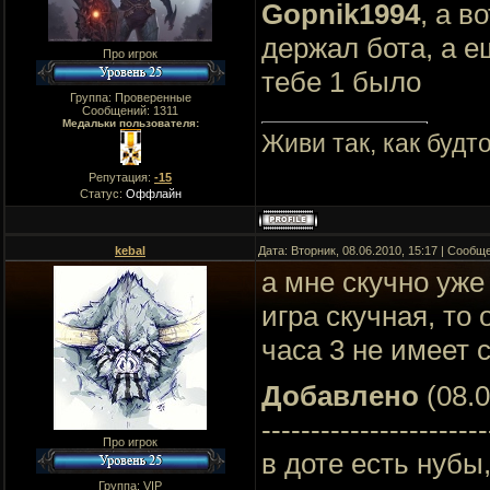
Gopnik1994
, а в
держал бота, а е
Про игрок
тебе 1 было
Группа: Проверенные
Сообщений:
1311
Медальки пользователя:
Живи так, как будт
Репутация:
-15
Статус:
Оффлайн
kebal
Дата: Вторник, 08.06.2010, 15:17 | Сооб
а мне скучно уже 
игра скучная, то
часа 3 не имеет 
Добавлено
(08.0
-----------------------
Про игрок
в доте есть нубы
Группа: VIP