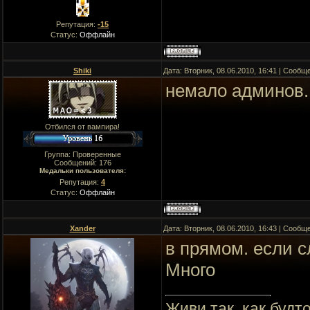
Репутация:
-15
Статус:
Оффлайн
Shiki
Дата: Вторник, 08.06.2010, 16:41 | Сооб
немало админов..
Отбился от вампира!
Группа: Проверенные
Сообщений:
176
Медальки пользователя:
Репутация:
4
Статус:
Оффлайн
Xander
Дата: Вторник, 08.06.2010, 16:43 | Сооб
в прямом. если с
Много
Живи так, как будт