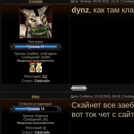
Сутенёр
Дата: Четверг, 04.03.2010, 15:10 | Сообщ
dynz
, как там кл
Про игрок
Группа: Скайнет этой карты
Сообщений:
10283
Медальки пользователя:
Репутация:
311
Статус:
Оффлайн
dynz
Дата: Суббота, 13.03.2010, 08:42 | Сооб
Скайнет все зае
Отбился от вампира!
вот ток чет с сай
Группа: Новичок
Сообщений:
181
Медальки пользователя:
Репутация:
0
Статус:
Оффлайн