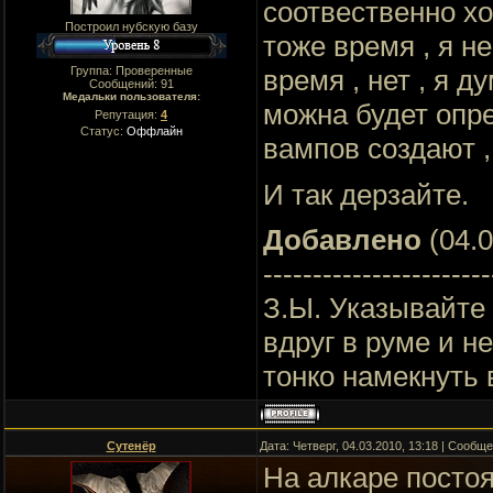
соотвественно хо
Построил нубскую базу
тоже время , я н
Группа: Проверенные
время , нет , я 
Сообщений:
91
Медальки пользователя:
можна будет опр
Репутация:
4
Статус:
Оффлайн
вампов создают , 
И так дерзайте.
Добавлено
(04.0
-----------------------
З.Ы. Указывайте 
вдруг в руме и н
тонко намекнуть 
Сутенёр
Дата: Четверг, 04.03.2010, 13:18 | Сообщ
На алкаре постоя