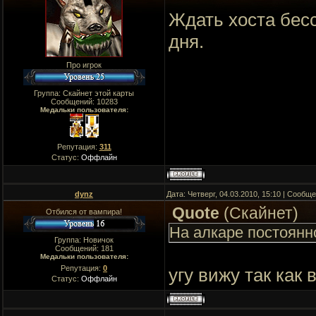
Ждать хоста бес
дня.
Про игрок
Группа: Скайнет этой карты
Сообщений:
10283
Медальки пользователя:
Репутация:
311
Статус:
Оффлайн
dynz
Дата: Четверг, 04.03.2010, 15:10 | Сообщ
Quote
(
Скайнет
)
Отбился от вампира!
На алкаре постоянн
Группа: Новичок
Сообщений:
181
Медальки пользователя:
Репутация:
0
угу вижу так как
Статус:
Оффлайн