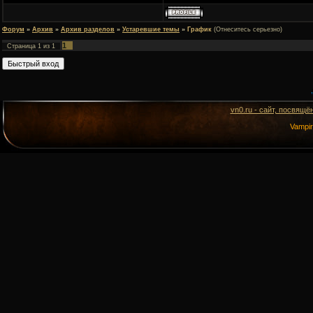
Форум
»
Архив
»
Архив разделов
»
Устаревшие темы
»
График
(Отнеситесь серьезно)
1
Страница
1
из
1
vn0.ru - сайт, посвящё
Vampi