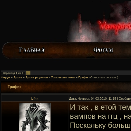
1
Страница
1
из
1
Форум
»
Архив
»
Архив разделов
»
Устаревшие темы
»
График
(Отнеситесь серьезно)
График
Lfhn
Дата: Четверг, 04.03.2010, 11:15 | Сообщ
И так , в етой т
вампов на ггц , н
Поскольку больш