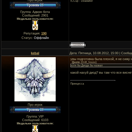
Про игрок
ICCup - Deadalter
Группа: Админ бота
Сообщений:
2901
Медальки пользователя:
Репутация:
190
Статус:
Оффлайн
kebal
Дата: Пятница, 10.08.2012, 15:00 | Сооб
увы подготовка была плохой, я не сижу н
Quote
(
DnB_house
)
хотя бы Диода бы назвал
какой нахуй диод? вы там что все висне
Принцесса
Про игрок
Группа: VIP
Сообщений:
6103
Медальки пользователя: