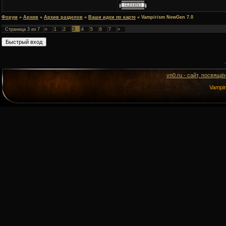
Форум
»
Архив
»
Архив разделов
»
Ваши идеи по карте
»
Vampirism NewGen 7.0
3
Страница
3
из
7
«
1
2
4
5
6
7
»
vn0.ru - сайт, посвящё
Vampi