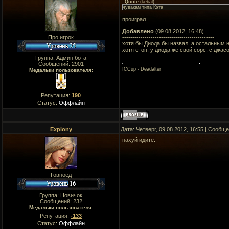
Quote
(
kebal
)
чувакам типа Кэта
проиграл.
Добавлено
(09.08.2012, 16:48)
---------------------------------------------
Про игрок
хотя бы Диода бы назвал. а остальным 
хотя стоп, у диода же свой сорс, с джасо
Группа: Админ бота
Сообщений:
2901
ICCup - Deadalter
Медальки пользователя:
Репутация:
190
Статус:
Оффлайн
Explony
Дата: Четверг, 09.08.2012, 16:55 | Сообщ
нахуй идите.
Говноед
Группа: Новичок
Сообщений:
232
Медальки пользователя:
Репутация:
-133
Статус:
Оффлайн