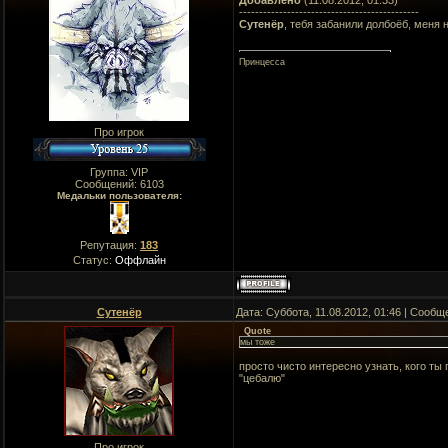
---------------------------------------------
Сутенёр
, тебя забанили долбоёб, меня н
Принцесса
Про игрок
Группа: VIP
Сообщений:
6103
Медальки пользователя:
Репутация:
183
Статус:
Оффлайн
Сутенёр
Дата: Суббота, 11.08.2012, 01:46 | Сооб
Quote
мы тоже
просто чисто интересно узнать, кого ты
"цебалю"
Про игрок