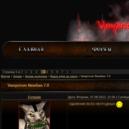
3
Страница
3
из
7
«
1
2
4
5
6
7
»
Форум
»
Архив
»
Архив разделов
»
Ваши идеи по карте
»
Vampirism NewGen 7.0
Vampirism NewGen 7.0
Сутенёр
Дата: Вторник, 07.08.2012, 21:56 | Сооб
УДАЛЕНИЕ ВСЕХ НЕУГОДНЫХ