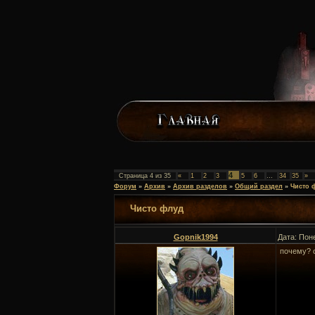
4
Страница
4
из
35
«
1
2
3
5
6
…
34
35
»
Форум
»
Архив
»
Архив разделов
»
Общий раздел
»
Чисто 
Чисто флуд
Gopnik1994
Дата: Пон
почему? 