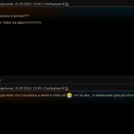
едельник, 31.05.2010, 13:40 | Сообщение #
50
чилось в англии???
У ТЕБЯ ЗА АВА!!?!?!?!?!?!?!
едельник, 31.05.2010, 13:43 | Сообщение #
51
уда знать что случилось в ангии в топку её
что за ава... я анимешник дальше объ