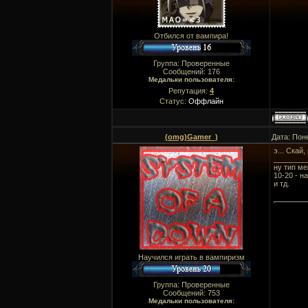
Отбился от вампира!
Группа: Проверенные
Сообщений:
176
Медальки пользователя:
Репутация:
4
Статус:
Оффлайн
(omg)Gamer_)
Дата: Пон
э... Скай
________
ну тип м
10-20 - н
и тд.
Научился играть в вампиризм
Группа: Проверенные
Сообщений:
753
Медальки пользователя: