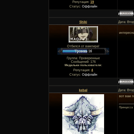
Репутация:
19
Статус:
Оффлайн
Shiki
Дата: Вто
интересна
Отбился от вампира!
Группа: Проверенные
Сообщений:
176
Медальки пользователя:
Репутация:
4
Статус:
Оффлайн
kebal
Дата: Вто
вот вам п
Принцесса