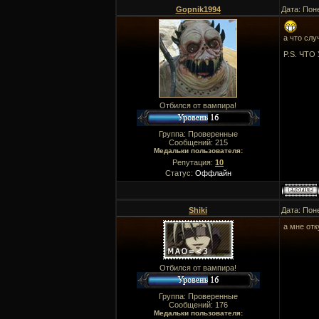
Gopnik1994
Дата: Пон
а что слу
P.S. ЧТО 
Отбился от вампира!
Группа: Проверенные
Сообщений:
215
Медальки пользователя:
Репутация:
10
Статус:
Оффлайн
Shiki
Дата: Пон
а мне отк
Отбился от вампира!
Группа: Проверенные
Сообщений:
176
Медальки пользователя: