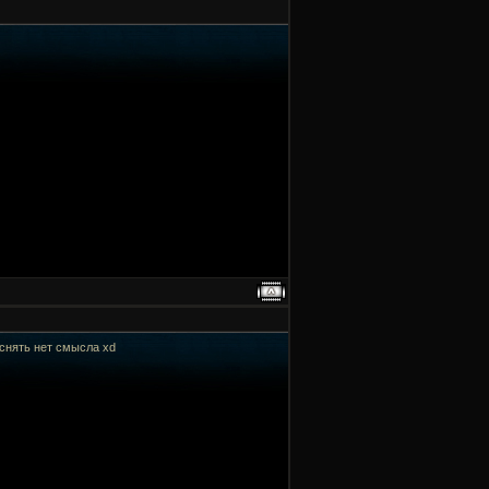
яснять нет смысла xd