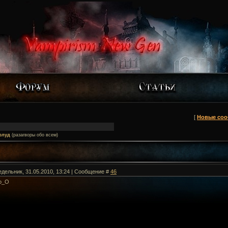
[
Новые со
флуд
(разагворы обо всем)
едельник, 31.05.2010, 13:24 | Сообщение #
46
о_О