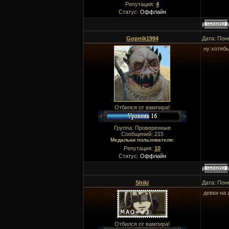
Репутация:
4
Статус:
Оффлайн
Gopnik1994
Дата: Пон
ну хотябы
Отбился от вампира!
Группа: Проверенные
Сообщений:
215
Медальки пользователя:
Репутация:
10
Статус:
Оффлайн
Shiki
Дата: Пон
девки на 
Отбился от вампира!