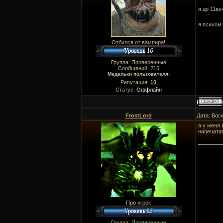
я до 11ве
я психом 
Отбился от вампира!
Группа: Проверенные
Сообщений:
215
Медальки пользователя:
Репутация:
10
Статус:
Оффлайн
FrostLord
Дата: Вос
а у меня 
напечатат
Про игрок
Группа: Проверенные