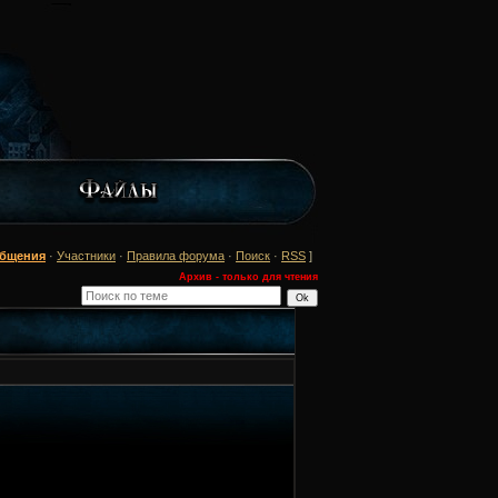
общения
·
Участники
·
Правила форума
·
Поиск
·
RSS
]
Архив - только для чтения