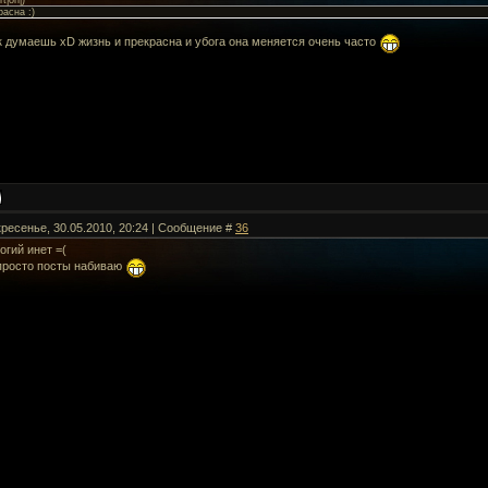
t|on|
)
расна :)
к думаешь xD жизнь и прекрасна и убога она меняется очень часто
кресенье, 30.05.2010, 20:24 | Сообщение #
36
огий инет =(
 просто посты набиваю