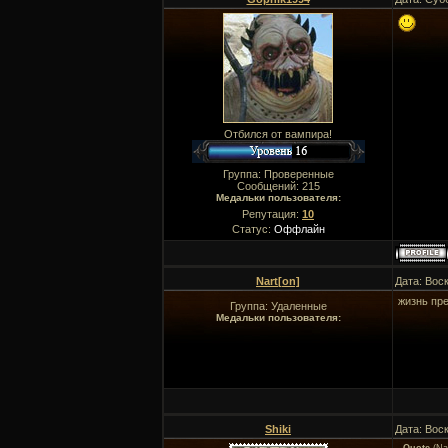
Отбился от вампира!
Группа: Проверенные
Сообщений:
215
Медальки пользователя:
Репутация:
10
Статус:
Оффлайн
Nart[on]
Дата: Вос
жизнь пре
Группа: Удаленные
Медальки пользователя:
Shiki
Дата: Вос