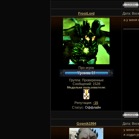
FrostLord
Дата: Вос
а у меня 
Про игрок
Группа: Проверенные
Сообщений:
1528
Медальки пользователя:
Репутация:
-15
Статус:
Оффлайн
Gopnik1994
Дата: Вос
у меня то
я ходил р