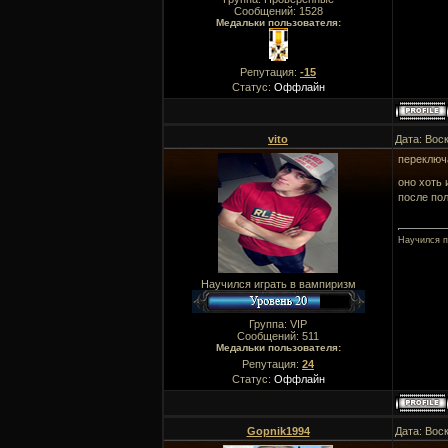
Сообщений:
1528
Медальки пользователя:
Репутация:
-15
Статус:
Оффлайн
vito
Дата: Вос
переключ
оно хоть 
после по
Научился п
Научился играть в вампиризм
Группа: VIP
Сообщений:
511
Медальки пользователя:
Репутация:
24
Статус:
Оффлайн
Gopnik1994
Дата: Вос