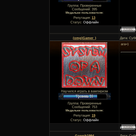
Группа: Проверенные
Сообщений:
395
Медальки пользователя:
Репутация:
13
Статус:
Оффлайн
(omg)Gamer_)
Дата: Суб
ага=)
Научился играть в вампиризм
Группа: Проверенные
Сообщений:
753
Медальки пользователя:
Репутация:
19
Статус:
Оффлайн
Gopnik1994
Дата: Суб