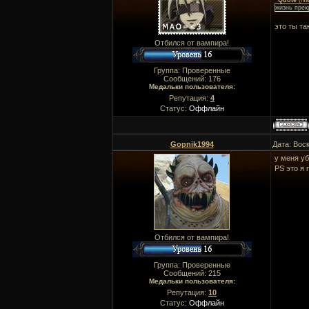
Quote
(
Nar
жизнь прек
это ты та
Отбился от вампира!
Группа: Проверенные
Сообщений:
176
Медальки пользователя:
Репутация:
4
Статус:
Оффлайн
Gopnik1994
Дата: Вос
у меня уб
PS это я
Отбился от вампира!
Группа: Проверенные
Сообщений:
215
Медальки пользователя:
Репутация:
10
Статус:
Оффлайн