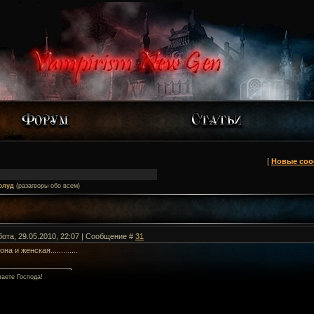
[
Новые со
флуд
(разагворы обо всем)
бота, 29.05.2010, 22:07 | Сообщение #
31
на и женская.............
ваете Господа!