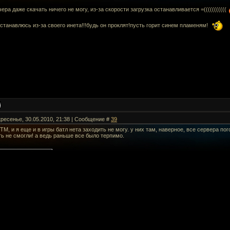
чера даже скачать ничего не могу, из-за скорости загрузка останавливается =(((((((((((
станавлюсь из-за своего инета!!!будь он проклят!пусть горит синем пламеням!
кресенье, 30.05.2010, 21:38 | Сообщение #
39
ITM, и я еще и в игры батл нета заходить не могу. у них там, наверное, все сервера по
ь не смогли! а ведь раньше все было терпимо.