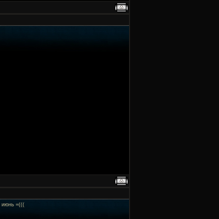
 июнь =(((