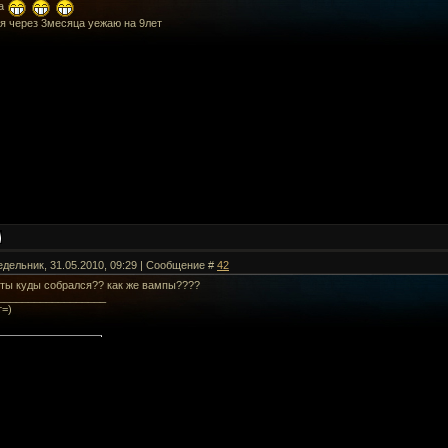
ха
,я через 3месяца уежаю на 9лет
едельник, 31.05.2010, 09:29 | Сообщение #
42
о ты куды собрался?? как же вампы????
__________________
т=)