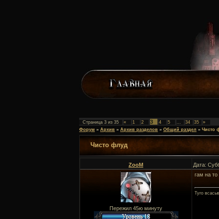
3
Страница
3
из
35
«
1
2
4
5
…
34
35
»
Форум
»
Архив
»
Архив разделов
»
Общий раздел
»
Чисто 
Чисто флуд
ZooM
Дата: Суб
гам на то о
Туго всасы
Пережил 45ю минуту