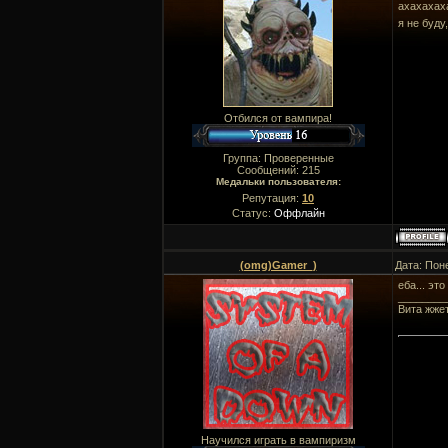
ахахаха
я не буду
Отбился от вампира!
Группа: Проверенные
Сообщений:
215
Медальки пользователя:
Репутация:
10
Статус:
Оффлайн
(omg)Gamer_)
Дата: Пон
еба... эт
________
Вита жже
Научился играть в вампиризм