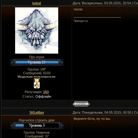
kebal
Дата: Воскресенье, 03.05.2015, 20:54 | 
тепло
Принцесса
Про игрок
Группа: VIP
Сообщений:
6103
Медальки пользователя:
Репутация:
183
Статус:
Оффлайн
SiGaMan
Дата: Понедельник, 04.05.2015, 00:50 | 
Верните бота, ну чо вы.
Научился строить дом
Группа: Новичок
Сообщений:
37