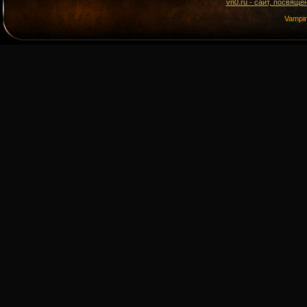
vn0.ru - сайт, посвящё
Vampi