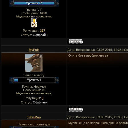
Группа: VIP
Сообщений:
6490
Медальки пользователя:
Репутация:
317
Статус:
Оффлайн
MyPuK
Дата: Воскресенье, 03.05.2015, 12:35 | 
Опять бот вырубили,что за
Зашёл в карту
Группа: Новичок
Сообщений:
10
Медальки пользователя:
Репутация:
0
Статус:
Оффлайн
SiGaMan
Дата: Воскресенье, 03.05.2015, 13:35 | 
Мурик, еще со вчерашнего дня не работа
Научился строить дом