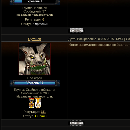
Группа: Новичок
Сообщений:
37
Медальки пользователя:
Репутация:
0
Статус:
Оффлайн
Сутенёр
Дата: Воскресенье, 03.05.2015, 13:47 | 
ботом занимается совершенно безответ
Про игрок
Группа: Скайнет этой карты
Сообщений:
10283
Медальки пользователя:
Репутация:
311
Статус:
Онлайн