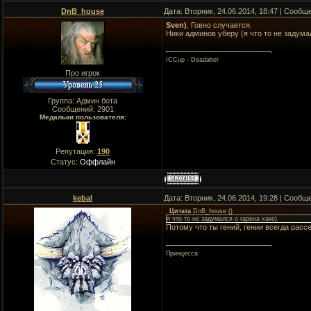
DnB_house
Дата: Вторник, 24.06.2014, 18:47 | Сооб
Sven)
, Говно случается.
Ники админов уберу (я что то не задума
ICCup - Deadalter
Про игрок
Группа: Админ бота
Сообщений:
2901
Медальки пользователя:
Репутация:
190
Статус:
Оффлайн
kebal
Дата: Вторник, 24.06.2014, 19:28 | Сооб
Цитата
DnB_house
(
)
я что то не задумался о гарена хаке)
Потому что ты гений, гении всегда рас
Принцесса