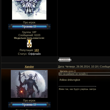
Про игрок
Группа: VIP
Сообщений:
6103
Медальки пользователя:
Репутация:
183
Статус:
Оффлайн
Xander
Дата: Четверг, 26.06.2014, 10:18 | Сообщ
Цитата
arara
(
)
бот на райкапе не онлайн (
/follow dnbvngbot
Живи так, как будто умрёшь завтра
Про игрок