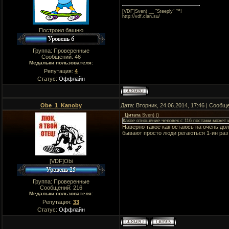
[VDF]Sven) __ "Steeply" ™!
http://vdf.clan.su/
Построил башню
Группа: Проверенные
Сообщений:
46
Медальки пользователя:
Репутация:
4
Статус:
Оффлайн
Obe_1_Kanoby
Дата: Вторник, 24.06.2014, 17:46 | Сооб
Цитата
Sven)
(
)
Какое отношение человек с 116 постами может 
Наверно такое как остаюсь на очень дол
бывают просто люди регаються 1-ин раз 
[VDF]Obi
Группа: Проверенные
Сообщений:
216
Медальки пользователя:
Репутация:
33
Статус:
Оффлайн