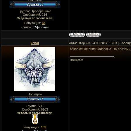
Группа: Проверенные
Сообщений:
216
Медальки пользователя:
Репутация:
33
Статус:
Оффлайн
kebal
Дата: Вторник, 24.06.2014, 13:03 | Сооб
Какое отношение человек с 116 постами
Принцесса
Про игрок
Группа: VIP
Сообщений:
6103
Медальки пользователя:
Репутация:
183