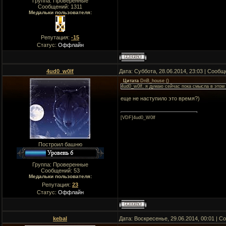
Группа: Проверенные
Сообщений:
1311
Медальки пользователя:
Репутация:
-15
Статус:
Оффлайн
4ud0_w0lf
Дата: Суббота, 28.06.2014, 23:03 | Сооб
Цитата
DnB_house
(
)
4ud0_w0lf, я думаю сейчас пока смысла в этом 
еще не наступило это время?)
[VDF]4ud0_W0lf
Построил башню
Группа: Проверенные
Сообщений:
53
Медальки пользователя:
Репутация:
23
Статус:
Оффлайн
kebal
Дата: Воскресенье, 29.06.2014, 00:01 | 