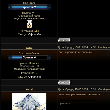
Про игрок
Группа: VIP
Сообщений:
6103
Медальки пользователя:
Репутация:
183
Статус:
Оффлайн
arara
Дата: Среда, 25.06.2014, 12:38 | Сообще
бот на райкапе не онлайн (
Построил башню
Группа: Новичок
Сообщений:
63
Медальки пользователя:
Репутация:
3
Статус:
Оффлайн
kebal
Дата: Среда, 25.06.2014, 13:31 | Сообще
наказать, расчленить, зачленить.
Принцесса