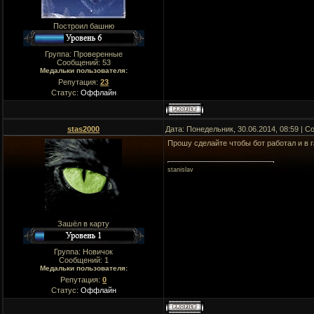
Построил башню
Группа: Проверенные
Сообщений:
53
Медальки пользователя:
Репутация:
23
Статус:
Оффлайн
stas2000
Дата: Понедельник, 30.06.2014, 08:59 | 
Прошу сделайте чтобы бот работал и в га
stanislav
Зашёл в карту
Группа: Новичок
Сообщений:
1
Медальки пользователя:
Репутация:
0
Статус:
Оффлайн