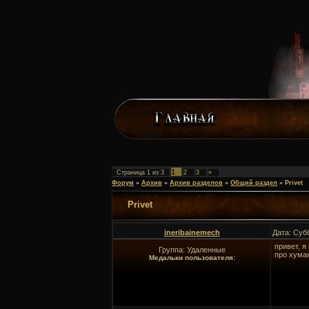
1
Страница
1
из
3
2
3
»
Форум
»
Архив
»
Архив разделов
»
Общий раздел
»
Privet
Privet
ineribainemech
Дата: Суб
привет, я
Группа: Удаленные
про хуман
Медальки пользователя: