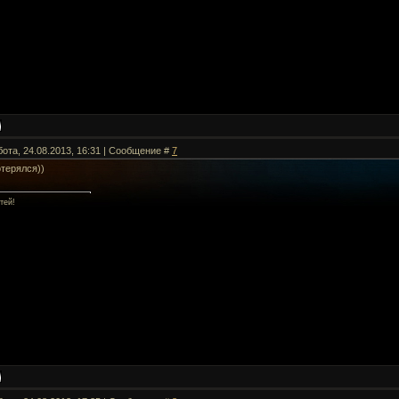
бота, 24.08.2013, 16:31 | Сообщение #
7
терялся))
тей!