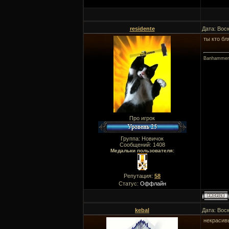
residente
Дата: Вос
ты кто бл
Banhammer
Про игрок
Группа: Новичок
Сообщений:
1408
Медальки пользователя:
Репутация:
58
Статус:
Оффлайн
kebal
Дата: Вос
некрасив