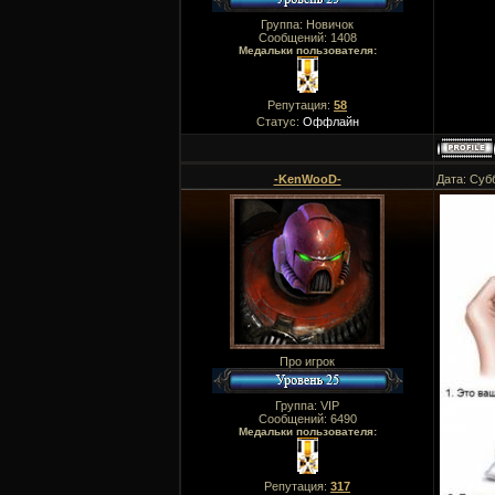
Группа: Новичок
Сообщений:
1408
Медальки пользователя:
Репутация:
58
Статус:
Оффлайн
-KenWooD-
Дата: Суб
Про игрок
Группа: VIP
Сообщений:
6490
Медальки пользователя:
Репутация:
317