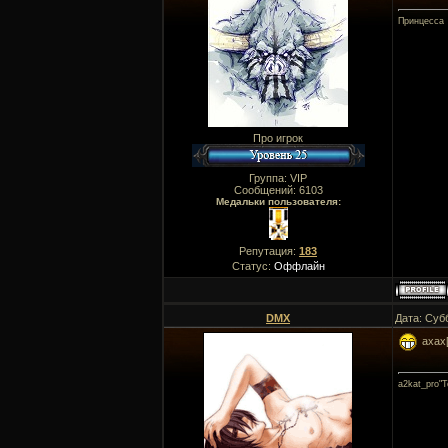
Принцесса
Про игрок
Группа: VIP
Сообщений:
6103
Медальки пользователя:
Репутация:
183
Статус:
Оффлайн
DMX
Дата: Суб
ахах[
a2kat_pro"