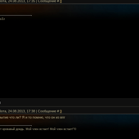
бота, 24.08.2013, 17:35 | Сообщение #
8
zZz
бота, 24.08.2013, 17:38 | Сообщение #
9
рытие что ли? Я и то помню, что он из впг
ет кровавый дождь. Мой член встает! Мой член встает!"©