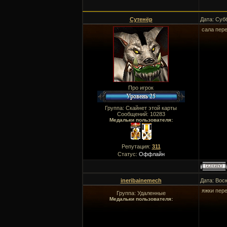
Сутенёр
Дата: Суб
сала пер
Про игрок
Группа: Скайнет этой карты
Сообщений:
10283
Медальки пользователя:
Репутация:
311
Статус:
Оффлайн
ineribainemech
Дата: Вос
яжки пер
Группа: Удаленные
Медальки пользователя: