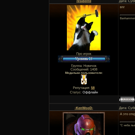
residente
Дата: Суб
впг
Banhammer
Про игрок
Группа: Новичок
Сообщений:
1408
Медальки пользователя:
Репутация:
58
Статус:
Оффлайн
-KenWooD-
Дата: Суб
А это отк
"C неба ль