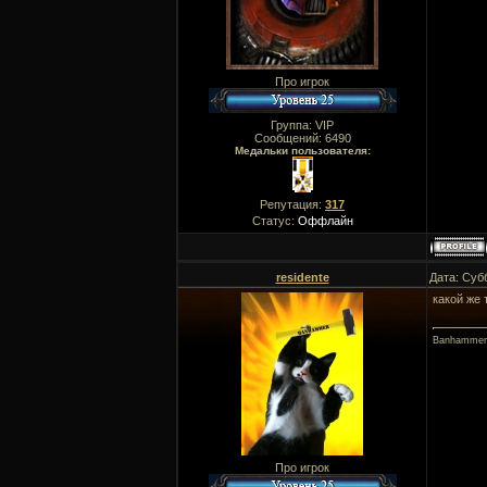
Про игрок
Группа: VIP
Сообщений:
6490
Медальки пользователя:
Репутация:
317
Статус:
Оффлайн
residente
Дата: Суб
какой же 
Banhammer
Про игрок