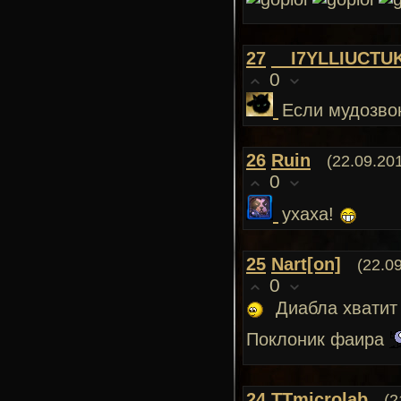
27
__I7YLLIUCTU
0
Если мудозвон
26
Ruin
(22.09.20
0
ухаха!
25
Nart[on]
(22.0
0
Диабла хватит 
Поклоник фаира
24
TTmicrolab
(2