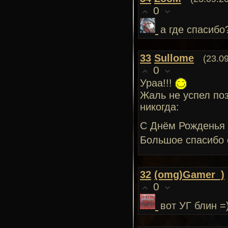
0
а где спасибо
33
Sullome
(23.0
0
Ураа!!!
Жаль не успел поз
никогда:
С Днём Рожденья 
Большое спасибо
32
(omg)Gamer_)
0
вот УГ блин =