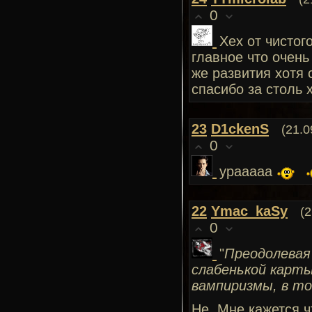
0
Хех от чисто
главное что очен
же развития хотя 
спасибо за столь 
23
D1ckenS
(21.0
0
урааааа
22
Ymac_kaSy
(2
0
"
Преодолевая
слабенькой карты
вампиризмы, в то
Не. Мне кажется ч