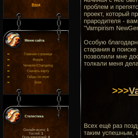
Вход
проблем и препятс
проект, который п
прародителя - ва
"Vampirism NewGen
Меню сайта
Особую благодарн
старания в поиске
Главная страница
позволили мне до
Форум
толкали меня дела
Ченжлог/Changelog
Скачать карту
Гайды по игре
Блог
>>>
V
Статистика
Всех ещё раз позд
Онлайн всего:
1
таким успешным, а
Гостей:
1
Пользователей:
0