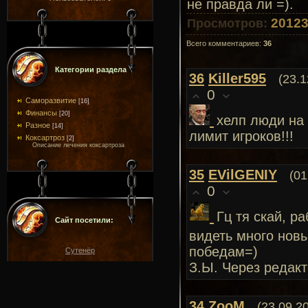
не правда ли =).
2012
Просмотров
:
Всего комментариев
:
36
Категории раздела
36
Killer595
(23.1
0
Саморазвитие
[16]
Финансы
[20]
хелп люди на 
Разное
[14]
лимит игроков!!!
Коксартроз
[2]
Описание лечения коксартроза
35
EVilGENIY
(01
0
Гц тя скай, 
Сайт посетили:
видеть много новы
победам=)
Сутенёр
З.Ы. Через редакт
34
ZooM
(23.09.2