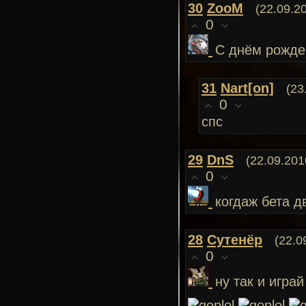
30
ZooM
(22.09.2
0
С днём рождени
31
Nart[on]
(23
0
спс
29
DnS
(22.09.201
0
когдаж бета дв
28
Сутенёр
(22.0
0
ну так и играй