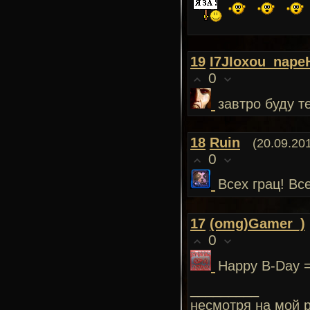
19
I7JIoxou_nape
0
завтро буду т
18
Ruin
(20.09.20
0
Всех грац! Вс
17
(omg)Gamer_)
0
Happy B-Day =
_________
несмотря на мой р