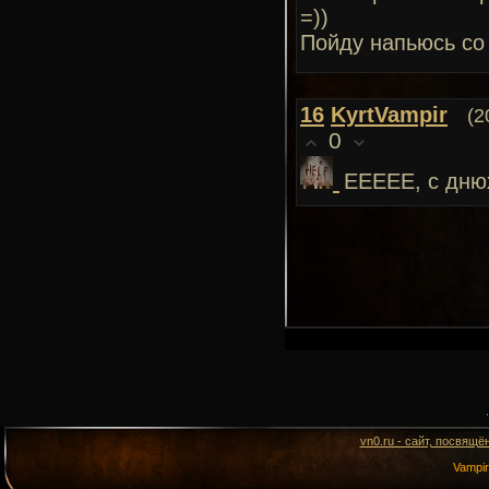
=))
Пойду напьюсь со
16
KyrtVampir
(2
0
ЕЕЕЕЕ, с дню
vn0.ru - сайт, посвящё
Vampi