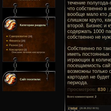
течение полугода-
что собственно в и
вообще мало кто д
слишком круто, как
второй. Бизнес и к
Категории раздела
содержать 1000 па
собственно не нуж
Саморазвитие
[16]
Финансы
[20]
Разное
[14]
Собственно по так
Коксартроз
[2]
Описание лечения коксартроза
иметь постоянных 2
играющих в количе
посещаемость сай
возможны только с
картодел не будет
Сайт посетили:
периода.
830
Просмотров
:
|
Всего комментариев
:
2
2
kebal
(26.08.2012 00:51)