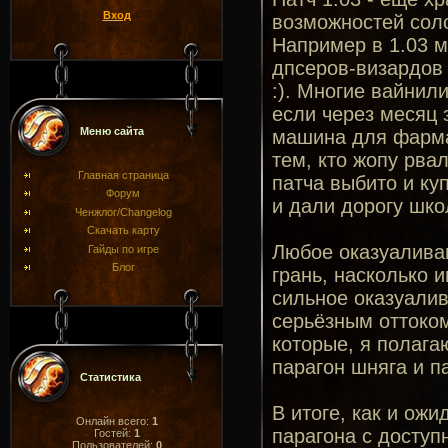
Вход
возможностей соло
Например в 1.03 м
дпсеров-визардов 
:). Многие вайнил
если через месяц 
Меню сайта
машина для фарма
тем, кто жопу рвал
Главная страница
патча выбито и ку
Форум
и дали дорогу шко
Ченжлог/Changelog
Скачать карту
Любое оказуаливан
Гайды по игре
Блог
грань, насколько 
сильное оказуалив
серьёзным оттоком
которые, я полага
парагон шняга и п
Статистика
В итоге, как и ожи
Онлайн всего:
1
парагона с досту
Гостей:
1
Пользователей:
0