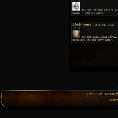
0
и стоит ли играть в это г
бабло, чтобы его одеть
1
DnB_house
(23.08.2012 18:13)
0
кстати, задумался сейчас
хорошо у них это получается.
vn0.ru - сайт, посвящё
Vampi