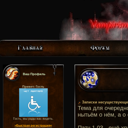
Ваш Профиль
Привет: Гость
Записки несуществующег
Тема для очередн
нытьём о нём, а о
Гость, мы рады вас видеть.
>Быстрая регистрация<
Патч 1.03 - ещё х