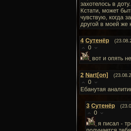
захотелось в доту.
Кстати, может быт
чувствую, когда з
другой в моей же 
4
Сутенёр
(23.08.
0
вот и опять н
2
Nart[on]
(23.08.
0
Ебанутая аналити
3
Сутенёр
(23.
0
я писал - т
получается теб