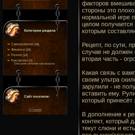
факторов вмешиваю
стороны это плохо,
нормальной игре п
целом получается 
которым составля
Категории раздела
Рецепт, по сути, 
Саморазвитие
[16]
Финансы
[20]
случае не должен 
Разное
[14]
вторая часть - огр
Коксартроз
[2]
Описание лечения коксартроза
Какая связь с вам
своим ультра скило
зарулили - не полу
вставить ему. Рули
Сайт посетили:
который принесёт 
Сутенёр
В дополнение к ре
контект, который д
текут слюни и ест