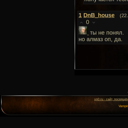
1
DnB_house
(22
0
ты не понял.
но алмаз оп, да.
vn0.ru - сайт, посвящё
Vampi