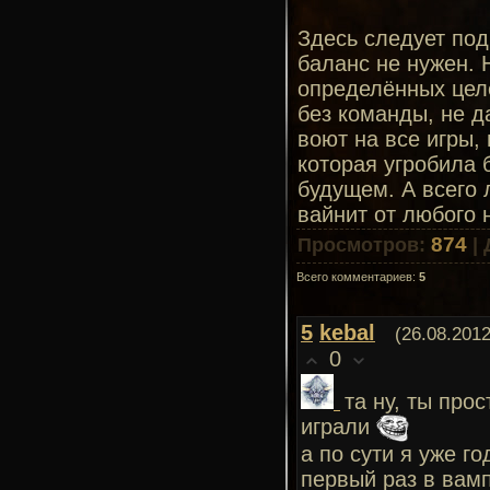
Здесь следует под
баланс не нужен. 
определённых целе
без команды, не д
воют на все игры, 
которая угробила 
будущем. А всего 
вайнит от любого 
874
Просмотров
:
|
Всего комментариев
:
5
5
kebal
(26.08.2012
0
та ну, ты про
играли
а по сути я уже го
первый раз в вамп