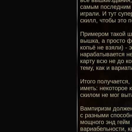
все вышки/здания
самым последним п
играли. И тут суп
скилл, чтобы это п
Примером такой шт
вышка, а просто ф
копьё не взяли) - 
нарабатывается не 
карту всю не до ко
тему, как и вариат
Итого получается,
иметь: некоторое к
скилом не мог выт
Вампиризм должен
с разными способн
мощного энд гейм 
вариабельности, ка