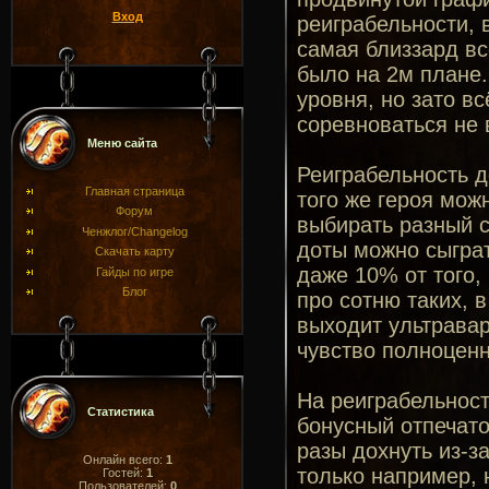
Вход
реиграбельности, 
самая близзард вс
было на 2м плане.
уровня, но зато вс
соревноваться не 
Меню сайта
Реиграбельность д
Главная страница
того же героя мож
Форум
выбирать разный с
Ченжлог/Changelog
доты можно сыграт
Скачать карту
даже 10% от того,
Гайды по игре
Блог
про сотню таких, 
выходит ультравар
чувство полноценн
На реиграбельност
Статистика
бонусный отпечато
разы дохнуть из-за
Онлайн всего:
1
только например, 
Гостей:
1
Пользователей:
0