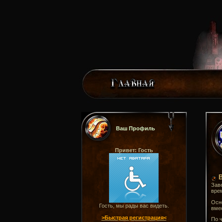
Ваш Профиль
Привет: Гость
В
Заве
врем
Осно
Гость, мы рады вас видеть.
вме
>Быстрая регистрация<
По ч