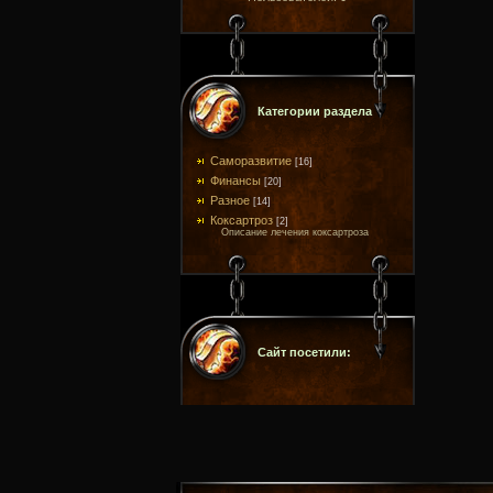
Категории раздела
Саморазвитие
[16]
Финансы
[20]
Разное
[14]
Коксартроз
[2]
Описание лечения коксартроза
Сайт посетили: