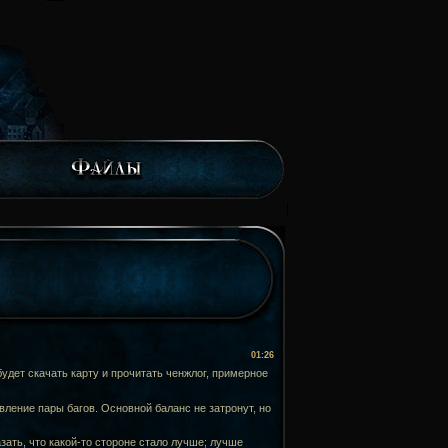
01:26
удет скачать карту и прочитать ченжлог, примерное
вление пары багов. Основной баланс не затронут, но
зать, что какой-то стороне стало лучше; лучше