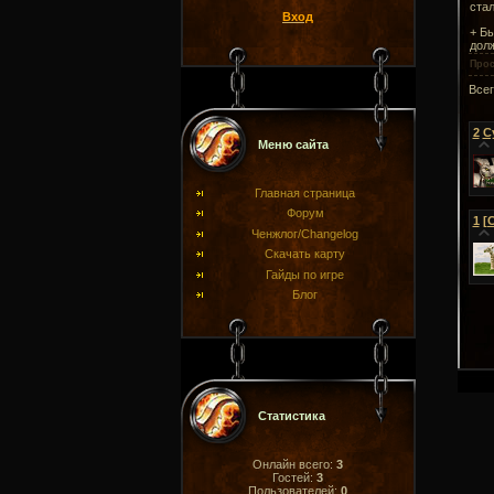
стал
Вход
+ Б
долж
Про
Все
2
С
Меню сайта
Главная страница
Форум
1
[
Ченжлог/Changelog
Скачать карту
Гайды по игре
Блог
Статистика
Онлайн всего:
3
Гостей:
3
Пользователей:
0