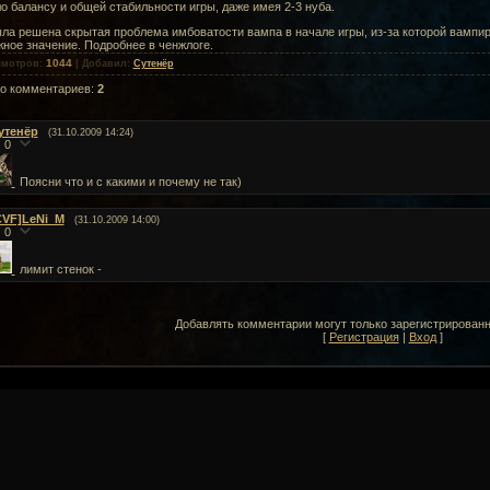
о балансу и общей стабильности игры, даже имея 2-3 нуба.
ыла решена скрытая проблема имбоватости вампа в начале игры, из-за которой вампи
ное значение. Подробнее в ченжлоге.
1044
смотров
:
|
Добавил
:
Сутенёр
го комментариев
:
2
утенёр
(31.10.2009 14:24)
0
Поясни что и с какими и почему не так)
CVF]LeNi_M
(31.10.2009 14:00)
0
лимит стенок -
Добавлять комментарии могут только зарегистрирован
[
Регистрация
|
Вход
]