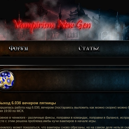
ыход 6.03б вечером пятницы
ршилась работа над 6.03б, вечером (постараюсь выложить как можно скорее) можно б
я 19:00 по МСК.
вное в ченжлоге - различные фиксы, поправки в командах, поправки в балансе, испра
сте с этим решена проблема имбы кучи вампиров в начале игры.
енжлогу может показаться, что вампиры сново обрезаны, но на самом деле нельзя ска