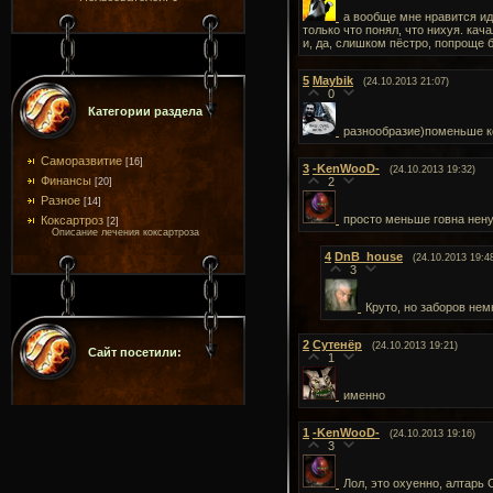
а вообще мне нравится иде
только что понял, что нихуя. кач
и, да, слишком пёстро, попроще 
5
Maybik
(24.10.2013 21:07)
0
Категории раздела
разнообразие)поменьше ко
Саморазвитие
[16]
3
-KenWooD-
(24.10.2013 19:32)
Финансы
2
[20]
Разное
[14]
просто меньше говна нену
Коксартроз
[2]
Описание лечения коксартроза
4
DnB_house
(24.10.2013 19:4
3
Круто, но заборов нем
2
Сутенёр
(24.10.2013 19:21)
Сайт посетили:
1
именно
1
-KenWooD-
(24.10.2013 19:16)
3
Лол, это охуенно, алтарь