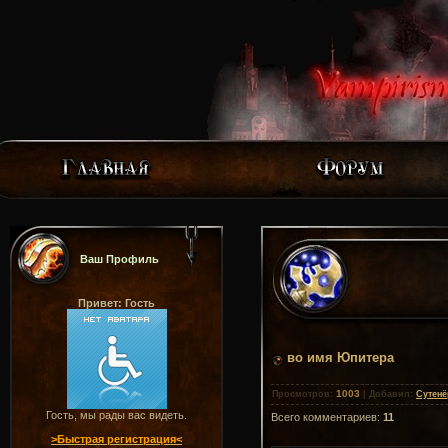
Ваш Профиль
Привет: Гость
во имя Юпитера
1003
Просмотров
:
|
Добавил
:
Сутенё
Гость, мы рады вас видеть.
Всего комментариев
:
11
>Быстрая регистрация<