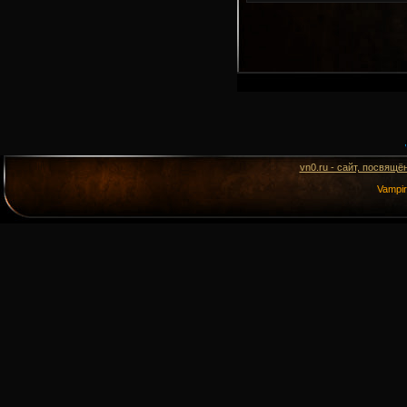
vn0.ru - сайт, посвящё
Vampi