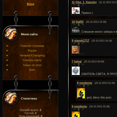
11
Obe_1_Kanoby
(11.11.2013 22:2
Вход
0
Прикол )
10
DaRD
(30.10.2013 23:39)
0
Слишком много забора и в
Меню сайта
9
slavok1717
(25.10.2013 16:16)
0
Главная страница
Форум
...
Ченжлог/Changelog
Скачать карту
7
kebal
(25.10.2013 00:09)
3
Гайды по игре
Блог
ОБИТЕЛЬ СВЕТА, Я ПРО
8
residente
(25.10.2013 01:20)
0
god, bless this post
Статистика
6
residente
(24.10.2013 22:49)
0
Онлайн всего:
2
Гостей:
2
Пользователей:
0