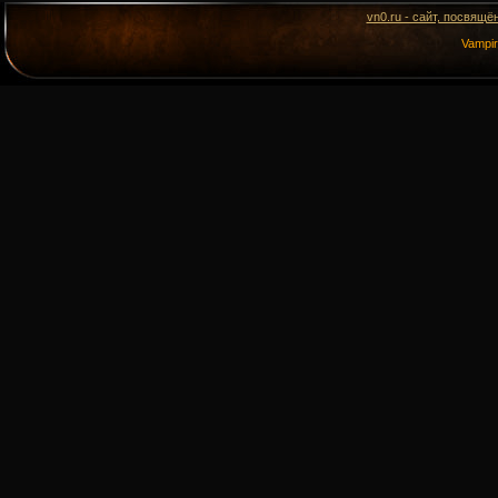
vn0.ru - сайт, посвящё
Vampi