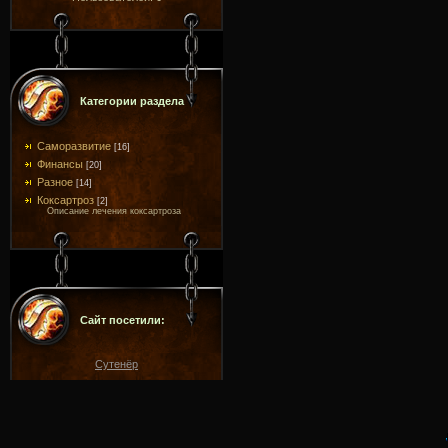
Категории раздела
Саморазвитие
[16]
Финансы
[20]
Разное
[14]
Коксартроз
[2]
Описание лечения коксартроза
Сайт посетили:
Сутенёр