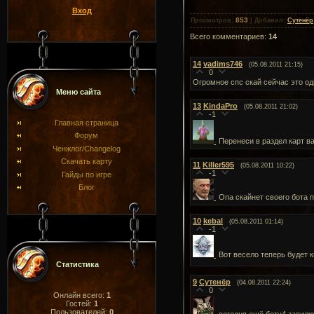
Вход
853
Просмотров
:
|
Добавил
:
Сутенёр
Всего комментариев
:
14
14
vadims746
(05.08.2011 21:15)
0
Огромное спс скай сейчас это од
Меню сайта
13
KindaPro
(05.08.2011 21:02)
-1
Главная страница
Форум
Перенеси в раздел карт в
Ченжлог/Changelog
Скачать карту
11
Killer595
(05.08.2011 10:22)
-1
Гайды по игре
Блог
Опа скайнет своего бота 
10
kebal
(05.08.2011 01:14)
-1
Вот весело теперь будет 
Статистика
9
Сутенёр
(04.08.2011 22:24)
0
Онлайн всего:
1
Гостей:
1
Пользователей:
0