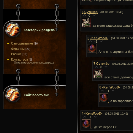
сегодня ещё бету4 запилю
5
Сутенёр
(04.08.2011 19:48)
0
да меня задержала одна 
Категории раздела
6
-KenWooD-
(04.08.2011 19:58
-1
Саморазвитие
[16]
Финансы
[20]
А че я не админ на бо
Разное
[14]
Коксартроз
[2]
Описание лечения коксартроза
7
Сутенёр
(04.08.2011 20:0
0
всё стоит, должно
8
-KenWooD-
(04.08.
-1
Сайт посетили:
а во заробило
4
-KenWooD-
(04.08.2011 19:46)
-1
Где же верса О: