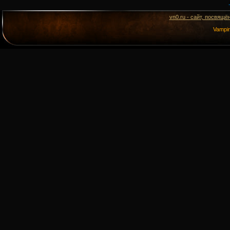
vn0.ru - сайт, посвящё
Vampi