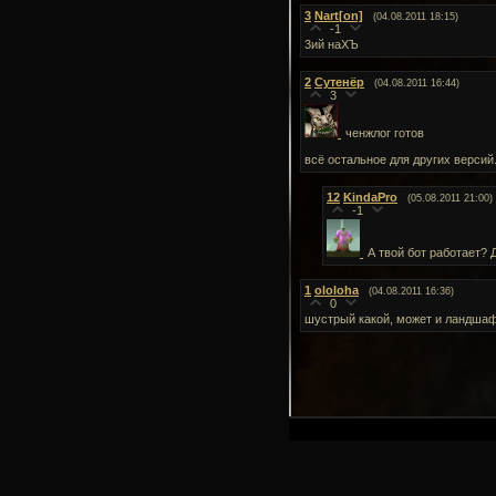
3
Nart[on]
(04.08.2011 18:15)
-1
3ий наХЪ
2
Сутенёр
(04.08.2011 16:44)
3
ченжлог готов
всё остальное для других версий.
12
KindaPro
(05.08.2011 21:00)
-1
А твой бот работает? 
1
ololoha
(04.08.2011 16:36)
0
шустрый какой, может и ландшаф