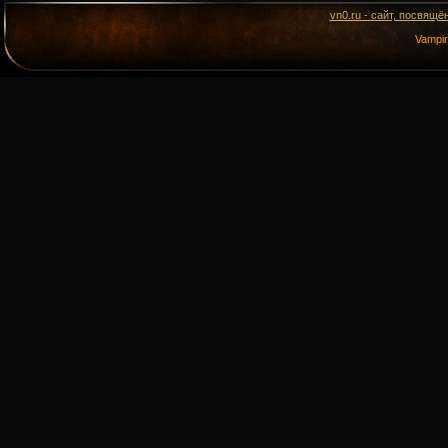
vn0.ru - сайт, посвящё
Vampi