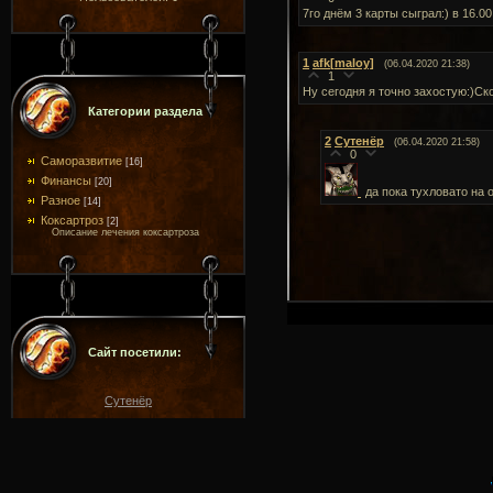
7го днём 3 карты сыграл:) в 16.00
1
afk[maloy]
(06.04.2020 21:38)
1
Ну сегодня я точно захостую:)Ск
Категории раздела
2
Сутенёр
(06.04.2020 21:58)
0
Саморазвитие
[16]
Финансы
[20]
да пока тухловато на 
Разное
[14]
Коксартроз
[2]
Описание лечения коксартроза
Сайт посетили:
Сутенёр