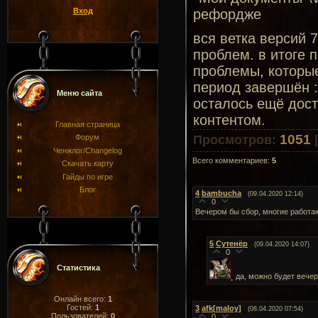
Вход
рефордже
вся ветка версий 
проблем. в итоге 
проблемы, которы
период завершён :
Меню сайта
осталось ещё дост
контентом.
Главная страница
1051
Просмотров
:
Форум
Ченжлог/Changelog
Всего комментариев
:
5
Скачать карту
Гайды по игре
Блог
4
bambucha
(09.04.2020 12:14)
0
Вечером бы сбор, многие работаю
5
Сутенёр
(09.04.2020 14:07)
0
Статистика
да, можно будет вече
Онлайн всего:
1
Гостей:
1
3
afk[maloy]
(08.04.2020 07:54)
Пользователей:
0
0