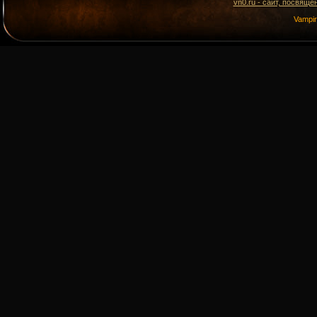
vn0.ru - сайт, посвящё
Vampi