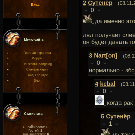
2
Сутенёр
(08.11.
Вход
0
да именно это
лвл получает слее
Меню сайта
он будет давать г
Главная страница
3
Nart[on]
(08.1
Форум
0
Ченжлог/Changelog
нормально - збс)
Скачать карту
Гайды по игре
Блог
4
kebal
(08.11
0
когда рак
Статистика
5
Сутенёр
1
Онлайн всего:
1
Гостей:
1
ну так 
Пользователей:
0