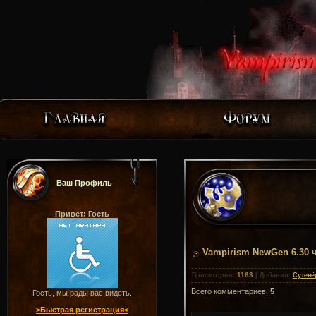
Ваш Профиль
Привет: Гость
Vampirism NewGen 6.30 
1163
Просмотров
:
|
Добавил
:
Сутенё
Всего комментариев
:
5
Гость, мы рады вас видеть.
>Быстрая регистрация<