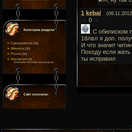
1
kebal
(08.11.2012
0
Категории раздела
С обелиском п
18лвл я доп. пол
Саморазвитие
[16]
И что значит чити
Финансы
[20]
Походу если жать 
Разное
[14]
ты исправил
Коксартроз
[2]
Описание лечения коксартроза
Сайт посетили: